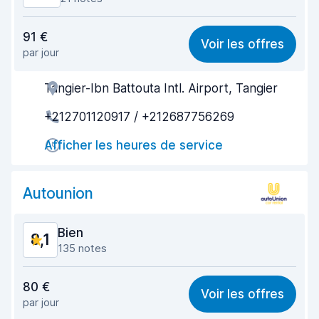
Rapport qualité-prix
8,1
91 €
Voir les offres
par jour
Recherche facile
8,3
Tangier-Ibn Battouta Intl. Airport, Tangier
Agent serviable
8,3
+212701120917 / +212687756269
Prise en charge rapide
8,7
Afficher les heures de service
Restitution rapide
8,8
Propreté de la voiture
8,0
Autounion
État du véhicule
8,0
Bien
8,1
135 notes
Rapport qualité-prix
7,9
80 €
Voir les offres
par jour
Recherche facile
7,9