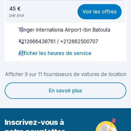
Rapport qualité-prix
5,4
45 €
Voir les offres
par jour
Recherche facile
6,0
Tanger internationa Airport-Ibn Batouta
Agent serviable
5,5
+212666438761 / +212662500707
Prise en charge rapide
5,6
Afficher les heures de service
Restitution rapide
6,0
Propreté de la voiture
5,6
Afficher 9 sur 11 fournisseurs de voitures de location
État du véhicule
5,4
En savoir plus
Inscrivez-vous à