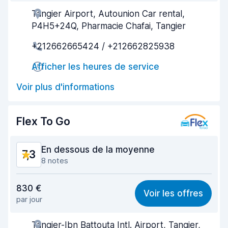
Tangier Airport, Autounion Car rental,
Agent serviable
8,2
P4H5+24Q, Pharmacie Chafai, Tangier
Prise en charge rapide
8,1
+212662665424 / +212662825938
Restitution rapide
8,1
Afficher les heures de service
Propreté de la voiture
8,3
Voir plus d'informations
État du véhicule
8,0
Flex To Go
En dessous de la moyenne
7,3
8 notes
Rapport qualité-prix
7,4
830 €
Voir les offres
par jour
Recherche facile
7,5
Tangier-Ibn Battouta Intl. Airport, Tangier,
Agent serviable
6,9