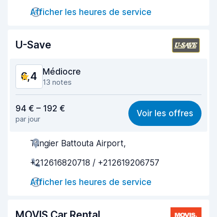
Restitution rapide
7,3
Afficher les heures de service
Propreté de la voiture
6,4
U-Save
État du véhicule
6,7
Médiocre
6,4
13 notes
Rapport qualité-prix
5,9
94 € – 192 €
Voir les offres
par jour
Recherche facile
5,4
Tangier Battouta Airport,
Agent serviable
6,1
+212616820718 / +212619206757
Prise en charge rapide
6,5
Afficher les heures de service
Restitution rapide
7,5
Propreté de la voiture
6,4
MOVIS Car Rental