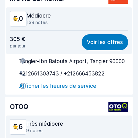
État du véhicule
6,8
Médiocre
6,0
138 notes
Rapport qualité-prix
6,3
305 €
Voir les offres
par jour
Recherche facile
5,5
Tangier-Ibn Batouta Airport, Tangier 90000
Agent serviable
6,3
+212661303743 / +212666453822
Prise en charge rapide
5,2
Afficher les heures de service
Restitution rapide
6,2
Propreté de la voiture
6,2
OTOQ
État du véhicule
5,9
Très médiocre
5,6
9 notes