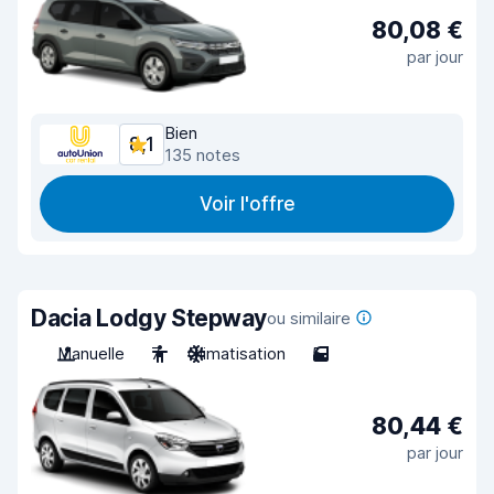
80,08 €
par jour
Bien
8,1
135 notes
Voir l'offre
Dacia Lodgy Stepway
ou similaire
Manuelle
7
Climatisation
5
80,44 €
par jour