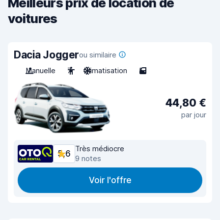
Meilleurs prix de location de
voitures
Dacia Jogger
ou similaire
Manuelle
7
Climatisation
5
44,80 €
par jour
Très médiocre
5,6
9 notes
Voir l'offre