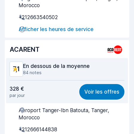
Morocco
Prise en charge rapide
7,5
+212663540502
Restitution rapide
7,4
Afficher les heures de service
Propreté de la voiture
7,1
ACARENT
État du véhicule
7,6
En dessous de la moyenne
7,1
84 notes
Rapport qualité-prix
7,4
328 €
Voir les offres
par jour
Recherche facile
7,1
Aeroport Tanger-Ibn Batouta, Tanger,
Agent serviable
7,5
Morocco
Prise en charge rapide
7,0
+212666144838