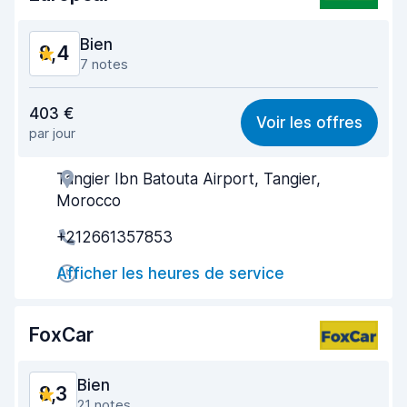
Bien
8,4
7 notes
Rapport qualité-prix
8,1
403 €
Voir les offres
par jour
Recherche facile
8,3
Tangier Ibn Batouta Airport, Tangier,
Agent serviable
8,6
Morocco
Prise en charge rapide
8,3
+212661357853
Restitution rapide
8,6
Afficher les heures de service
Propreté de la voiture
8,6
FoxCar
État du véhicule
8,4
Bien
8,3
21 notes