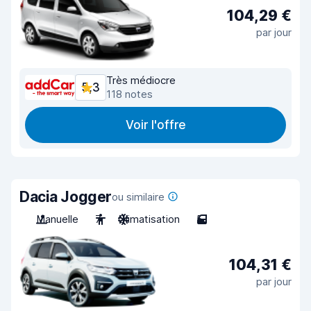
104,29 €
par jour
Très médiocre
5,3
118 notes
Voir l'offre
Dacia Jogger
ou similaire
Manuelle
7
Climatisation
5
104,31 €
par jour