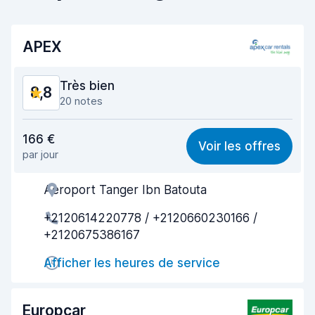
APEX
Très bien
8,8
20 notes
Rapport qualité-prix
8,6
166 €
Voir les offres
par jour
Recherche facile
8,8
Aeroport Tanger Ibn Batouta
Agent serviable
8,7
+2120614220778 / +2120660230166 /
Prise en charge rapide
9,1
+2120675386167
Restitution rapide
9,3
Afficher les heures de service
Propreté de la voiture
8,5
Europcar
État du véhicule
8,4