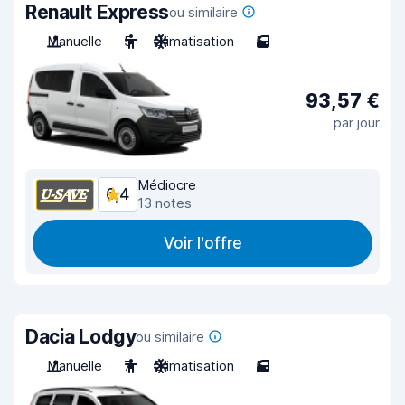
Renault Express
ou similaire
Manuelle
5
Climatisation
5
93,57 €
par jour
Médiocre
6,4
13 notes
Voir l'offre
Dacia Lodgy
ou similaire
Manuelle
7
Climatisation
5