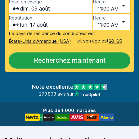
Prise en charge
Heure
dim. 09 août
11:00 AM
Restitution
Heure
lun. 17 août
11:00 AM
Le pays de résidence du conducteur est
et son âge est
États-Unis d'Amérique (USA)
30-65
.
Recherchez maintenant
Note excellente
279 803 avis sur
Plus de 1 000 marques