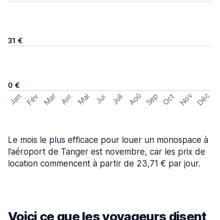
31 €
0 €
Nov
Déc
Aoû
Sep
Mar
Fév
Oct
Jan
Mai
Avr
Juil
Jui
Le mois le plus efficace pour louer un monospace à
l’aéroport de Tanger est novembre, car les prix de
location commencent à partir de 23,71 € par jour.
Voici ce que les voyageurs disent