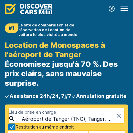
Le site de comparaison et de
#1
réservation de Location de
voiture le plus visité au monde
Location de Monospaces à
l’aéroport de Tanger
Économisez jusqu'à 70 %. Des
prix clairs, sans mauvaise
surprise.
Assistance 24h/24, 7j/7
Annulation gratuite
Lieu de prise en charge
Aéroport de Tanger (TNG), Tanger, Maroc
Restitution au même endroit