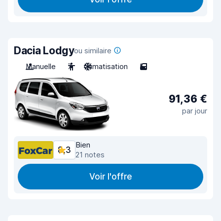
Dacia Lodgy
ou similaire
Manuelle
7
Climatisation
5
91,36 €
par jour
Bien
8,3
21 notes
Voir l'offre