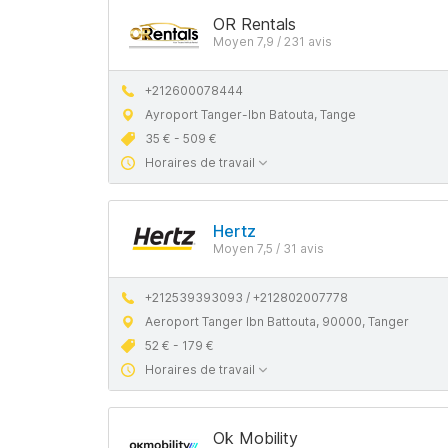
OR Rentals
Moyen 7,9 / 231 avis
+212600078444
Aуroport Tanger-Ibn Batouta, Tange
35 € - 509 €
Horaires de travail
Hertz
Moyen 7,5 / 31 avis
+212539393093 / +212802007778
Aeroport Tanger Ibn Battouta, 90000, Tanger
52 € - 179 €
Horaires de travail
Ok Mobility