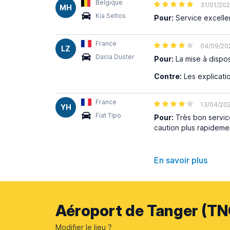
Belgique
31/01/20
MH
Kia Seltos
Pour:
Service excelle
France
04/09/20
LZ
Dacia Duster
Pour:
La mise à dispos
Contre:
Les explicati
France
13/04/20
YH
Fiat Tipo
Pour:
Très bon service
caution plus rapidemen
En savoir plus
Aéroport de Tanger (TN
Modifier le lieu ?