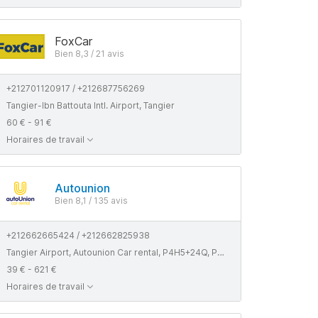
FoxCar
Bien 8,3 / 21 avis
+212701120917 / +212687756269
Tangier-Ibn Battouta Intl. Airport, Tangier
60 € - 91 €
Horaires de travail
Autounion
Bien 8,1 / 135 avis
+212662665424 / +212662825938
Tangier Airport, Autounion Car rental, P4H5+24Q, Pharmacie Chafai, Tangier
39 € - 621 €
Horaires de travail