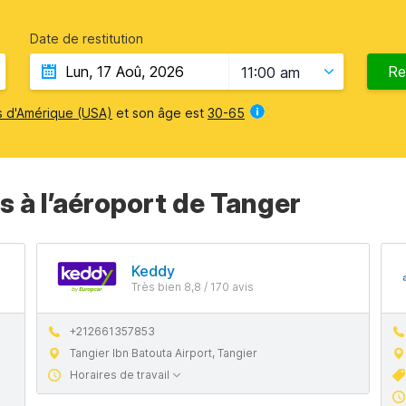
Date de restitution
Re
11:00 am
s d'Amérique (USA)
et son âge est
30-65
s à l’aéroport de Tanger
Keddy
Très bien 8,8 / 170 avis
+212661357853
Tangier Ibn Batouta Airport, Tangier
Horaires de travail