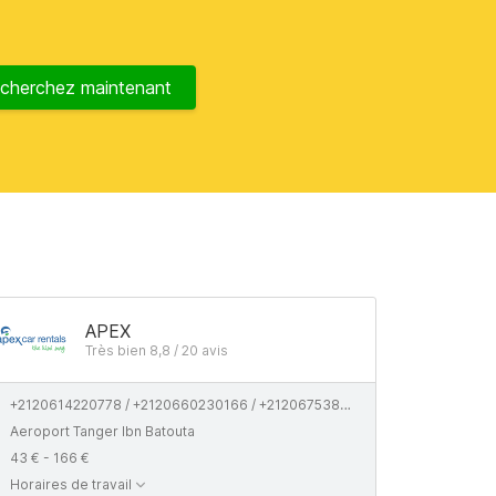
cherchez maintenant
APEX
Très bien 8,8 / 20 avis
+2120614220778 / +2120660230166 / +2120675386167
Aeroport Tanger Ibn Batouta
43 € - 166 €
Horaires de travail