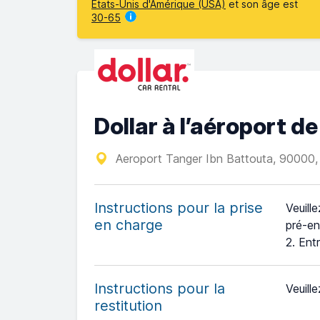
États-Unis d'Amérique (USA)
et son âge est
30-65
Dollar à l’aéroport d
Aeroport Tanger Ibn Battouta, 90000,
Instructions pour la prise
Veuill
en charge
pré-en
2. Ent
Instructions pour la
Veuille
restitution