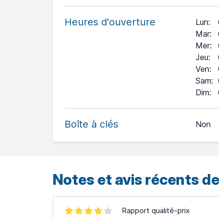
Heures d'ouverture
Lun
:
Mar
:
Mer
:
Jeu
:
Ven
:
Sam
:
+
Dim
:
−
Boîte à clés
Non
Leaflet
| ©
OpenStreetMap
contributors ©
CARTO
Notes et avis récents de
Rapport qualité-prix