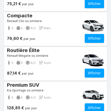
75,21 €
Afficher
par jour
Compacte
Renault Clio ou similaire
5
5
A/C
Man.
76,60 €
Afficher
par jour
Routière Élite
Renault Megane ou similaire
5
5
A/C
Auto.
87,14 €
Afficher
par jour
Premium SUV
Kia Sportage ou similaire
5
5
A/C
Auto.
128,85 €
Afficher
par jour