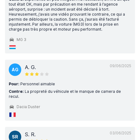
tout était OK, mais par précaution en me rendant à l’agence
aéroport, surprise : un incident avait été déclaré à tort.
Heureusement, j’avais une vidéo prouvant le contraire, ce qui a
permis de débloquer la caution. Sans ça, j’aurais été facturé
injustement. Par ailleurs, la voiture (MG3) lors de la prise en
charge pas très propre et moteur peu performant.
MG 3
09/06/2025
A. G.
AG
Pour:
Personnel aimable
Contre:
La propreté du véhicule et le manque de camera de
recul.
Dacia Duster
03/06/2025
S. R.
SR