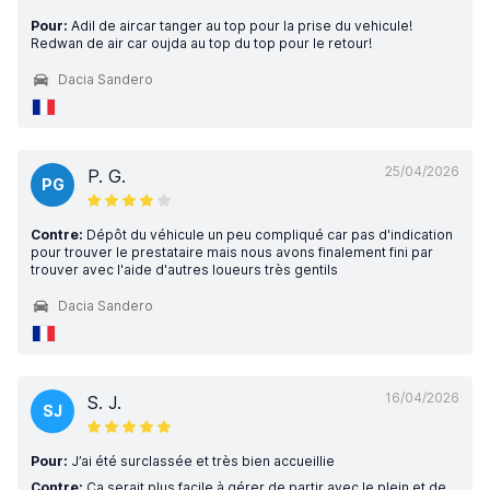
Pour:
Adil de aircar tanger au top pour la prise du vehicule!
Redwan de air car oujda au top du top pour le retour!
Dacia Sandero
25/04/2026
P. G.
PG
Contre:
Dépôt du véhicule un peu compliqué car pas d'indication
pour trouver le prestataire mais nous avons finalement fini par
trouver avec l'aide d'autres loueurs très gentils
Dacia Sandero
16/04/2026
S. J.
SJ
Pour:
J’ai été surclassée et très bien accueillie
Contre:
Ça serait plus facile à gérer de partir avec le plein et de