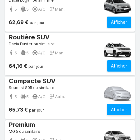
Dacia Logan ou similaire
5
5
A/C
Man.
62,69 €
Afficher
par jour
Routière SUV
Dacia Duster ou similaire
5
5
A/C
Man.
64,16 €
Afficher
par jour
Compacte SUV
Soueast S05 ou similaire
5
5
A/C
Auto.
65,73 €
Afficher
par jour
Premium
MG 5 ou similaire