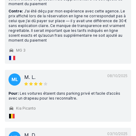
moment du paiement
Contre:
J’ai été déçu par mon expérience avec cette agence. Le
prix affiché lors de la réservation en ligne ne correspondait pas à
celui que j’ai dû payer sur place — il y avait une différence de 30 €
sans explication claire. Ce manque de transparence est vraiment
regrettable. Il serait important que les tarifs indiqués en ligne
soient exacts et qu’aucun frais supplémentaire ne soit ajouté au
moment du paiement
MG 3
08/10/2025
M. L.
ML
Pour:
Les voitures étaient dans parking privé et facile d’accès
avec un drapeau pour les reconnaître.
Kia Picanto
03/10/2025
M. D.