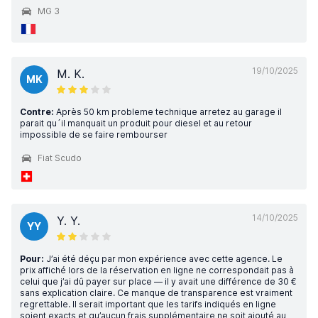
MG 3
19/10/2025
M. K.
MK
Contre:
Après 50 km probleme technique arretez au garage il
parait qu´il manquait un produit pour diesel et au retour
impossible de se faire rembourser
Fiat Scudo
14/10/2025
Y. Y.
YY
Pour:
J’ai été déçu par mon expérience avec cette agence. Le
prix affiché lors de la réservation en ligne ne correspondait pas à
celui que j’ai dû payer sur place — il y avait une différence de 30 €
sans explication claire. Ce manque de transparence est vraiment
regrettable. Il serait important que les tarifs indiqués en ligne
soient exacts et qu’aucun frais supplémentaire ne soit ajouté au