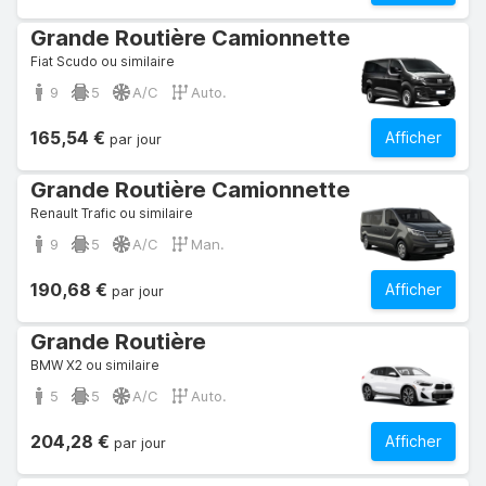
Grande Routière Camionnette
Fiat Scudo ou similaire
9
5
A/C
Auto.
165,54 €
Afficher
par jour
Grande Routière Camionnette
Renault Trafic ou similaire
9
5
A/C
Man.
190,68 €
Afficher
par jour
Grande Routière
BMW X2 ou similaire
5
5
A/C
Auto.
204,28 €
Afficher
par jour