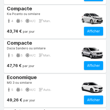
Compacte
Kia Picanto ou similaire
4
5
A/C
Man.
43,74 €
Afficher
par jour
Compacte
Dacia Sandero ou similaire
5
5
A/C
Man.
47,76 €
Afficher
par jour
Economique
MG 3 ou similaire
5
5
A/C
Auto.
49,26 €
Afficher
par jour