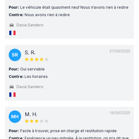
Pour:
Le véhicule était quasiment neuf Nous n’avons rien à redire
Contre:
Nous avons rien à redire
Dacia Sandero
27/06/2025
S. R.
SR
Pour:
Oui serviable
Contre:
Les horaires
Dacia Sandero
16/06/2025
M. H.
MH
Pour:
Facile à trouver, prise en charge et restitution rapide
Contre:
Expérience un peu mitigée. À la restitution, on m’a dit que