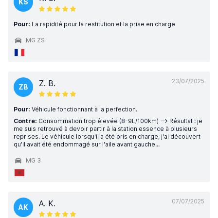
KS
Pour:
La rapidité pour la restitution et la prise en charge
MG ZS
23/07/2025
Z. B.
ZB
Pour:
Véhicule fonctionnant à la perfection.
Contre:
Consommation trop élevée (8-9L/100km) --> Résultat : je
me suis retrouvé à devoir partir à la station essence à plusieurs
reprises. Le véhicule lorsqu'il a été pris en charge, j'ai découvert
qu'il avait été endommagé sur l'aile avant gauche...
MG 3
07/07/2025
A. K.
AK