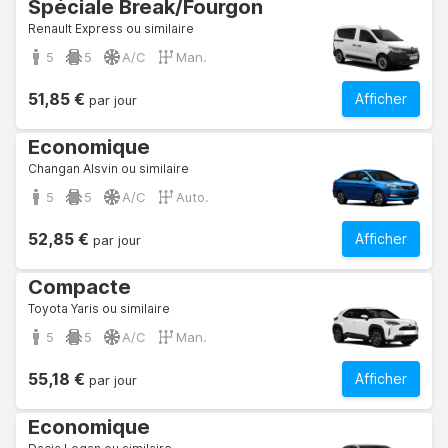
Spéciale Break/Fourgon
Renault Express ou similaire
5
5
A/C
Man.
51,85 €
Afficher
par jour
Economique
Changan Alsvin ou similaire
5
5
A/C
Auto.
52,85 €
Afficher
par jour
Compacte
Toyota Yaris ou similaire
5
5
A/C
Man.
55,18 €
Afficher
par jour
Economique