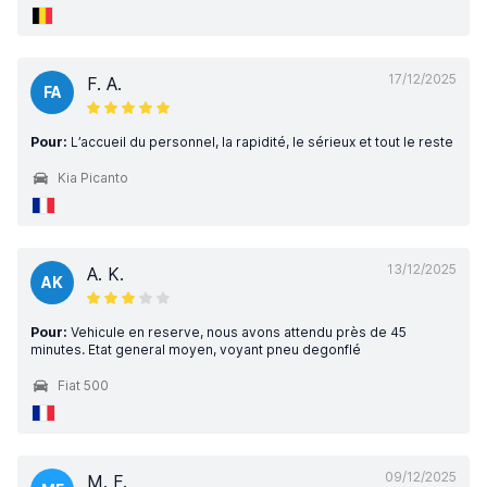
17/12/2025
F. A.
FA
Pour:
L’accueil du personnel, la rapidité, le sérieux et tout le reste
Kia Picanto
13/12/2025
A. K.
AK
Pour:
Vehicule en reserve, nous avons attendu près de 45
minutes. Etat general moyen, voyant pneu degonflé
Fiat 500
09/12/2025
M. F.