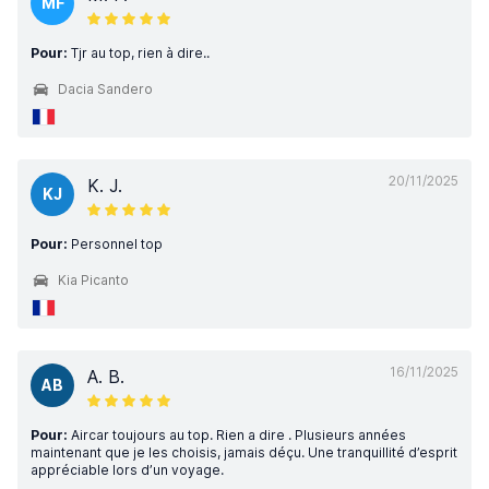
MF
Pour:
Tjr au top, rien à dire..
Dacia Sandero
20/11/2025
K. J.
KJ
Pour:
Personnel top
Kia Picanto
16/11/2025
A. B.
AB
Pour:
Aircar toujours au top. Rien a dire . Plusieurs années
maintenant que je les choisis, jamais déçu. Une tranquillité d’esprit
appréciable lors d’un voyage.