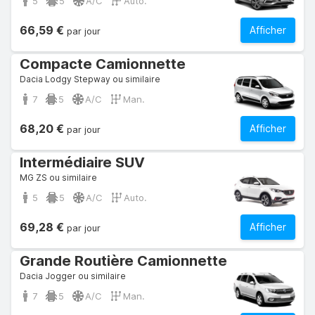
5
5
A/C
Auto.
66,59 €
Afficher
par jour
Compacte Camionnette
Dacia Lodgy Stepway ou similaire
7
5
A/C
Man.
68,20 €
Afficher
par jour
Intermédiaire SUV
MG ZS ou similaire
5
5
A/C
Auto.
69,28 €
Afficher
par jour
Grande Routière Camionnette
Dacia Jogger ou similaire
7
5
A/C
Man.