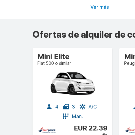
Ver más
Ofertas de alquiler de 
Mini Elite
Mi
Fiat 500 o similar
Peuge
4
3
A/C
Man.
EUR 22.39
día