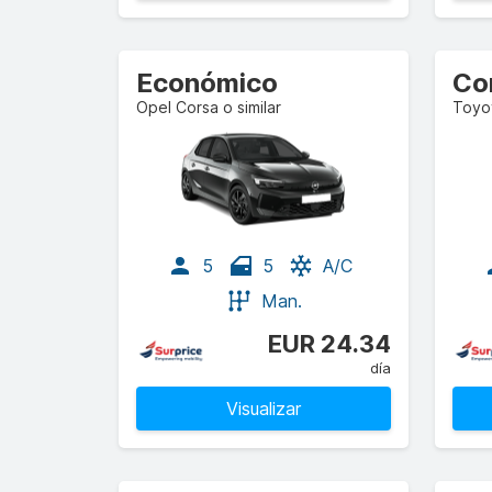
Económico
Co
Opel Corsa o similar
Toyot
5
5
A/C
Man.
EUR 24.34
día
Visualizar