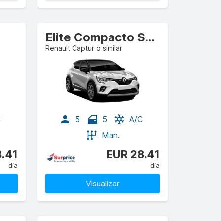
Elite Compacto SUV
Renault Captur o similar
C
5
5
A/C
Man.
.41
EUR 28.41
día
día
Visualizar