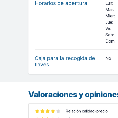
Horarios de apertura
Lun
:
Mar
:
Mier
:
Jue
:
Vie
:
Sab
:
Dom
:
+
−
Caja para la recogida de
No
llaves
Leaflet
| ©
OpenStreetMap
contributors ©
CARTO
Valoraciones y opiniones
Relación calidad-precio