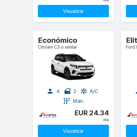
Visualizar
Económico
El
Citroen C3 o similar
Ford 
4
2
A/C
Man.
EUR 24.34
día
Visualizar