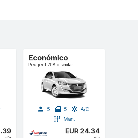
Económico
Peugeot 208 o similar
C
5
5
A/C
Man.
.39
EUR 24.34
día
día