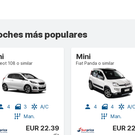
coches más populares
ni
Mini
ot 108 o similar
Fiat Panda o similar
4
3
A/C
4
4
A/
Man.
Man.
EUR 22.39
EUR 22
día