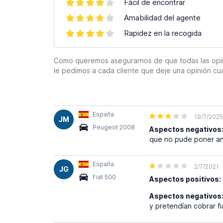
Fácil de encontrar
Amabilidad del agente
Rapidez en la recogida
Como queremos asegurarnos de que todas las opinion
le pedimos a cada cliente que deje una opinión cu
España
19/7/2025
JM
Peugeot 2008
Aspectos negativos
que no pude poner an
España
2/7/2021
JG
Fiat 500
Aspectos positivos:
Aspectos negativos
y pretendían cobrar f