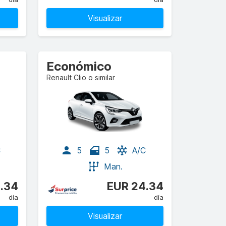
Visualizar
Económico
Renault Clio o similar
C
5
5
A/C
Man.
.34
EUR 24.34
día
día
Visualizar