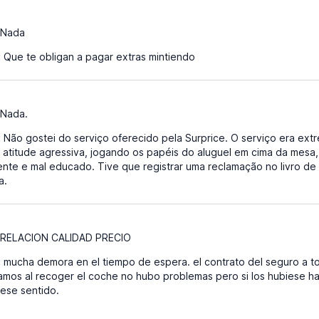
Nada
:
Que te obligan a pagar extras mintiendo
9
Nada.
:
Não gostei do serviço oferecido pela Surprice. O serviço era e
atitude agressiva, jogando os papéis do aluguel em cima da mesa,
te e mal educado. Tive que registrar uma reclamação no livro de
a.
9
RELACION CALIDAD PRECIO
:
mucha demora en el tiempo de espera. el contrato del seguro a t
amos al recoger el coche no hubo problemas pero si los hubiese h
 ese sentido.