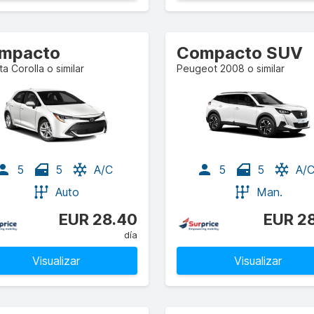
mpacto
Compacto SUV
a Corolla o similar
Peugeot 2008 o similar
5
5
A/C
5
5
A/
Auto
Man.
EUR 28.40
EUR 28
día
Visualizar
Visualizar