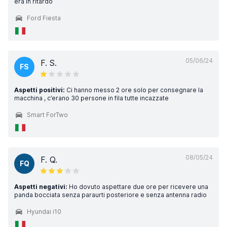
era in ritardo
Ford Fiesta
05/06/24
F. S.
FS
Aspetti positivi:
Ci hanno messo 2 ore solo per consegnare la
macchina , c’erano 30 persone in fila tutte incazzate
Smart ForTwo
08/05/24
F. Q.
FQ
Aspetti negativi:
Ho dovuto aspettare due ore per ricevere una
panda bocciata senza paraurti posteriore e senza antenna radio
Hyundai i10