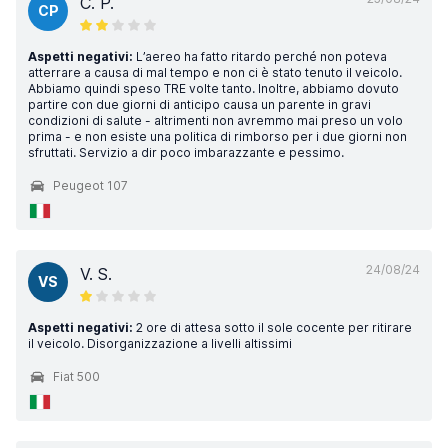
C. P.
CP
Aspetti negativi:
L’aereo ha fatto ritardo perché non poteva
atterrare a causa di mal tempo e non ci è stato tenuto il veicolo.
Abbiamo quindi speso TRE volte tanto. Inoltre, abbiamo dovuto
partire con due giorni di anticipo causa un parente in gravi
condizioni di salute - altrimenti non avremmo mai preso un volo
prima - e non esiste una politica di rimborso per i due giorni non
sfruttati. Servizio a dir poco imbarazzante e pessimo.
Peugeot 107
24/08/24
V. S.
VS
Aspetti negativi:
2 ore di attesa sotto il sole cocente per ritirare
il veicolo. Disorganizzazione a livelli altissimi
Fiat 500