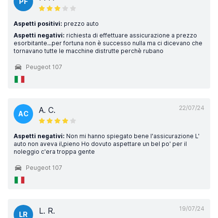
PF
Aspetti positivi:
prezzo auto
Aspetti negativi:
richiesta di effettuare assicurazione a prezzo
esorbitante...per fortuna non è successo nulla ma ci dicevano che
tornavano tutte le macchine distrutte perchè rubano
Peugeot 107
22/07/24
A. C.
AC
Aspetti negativi:
Non mi hanno spiegato bene l'assicurazione L'
auto non aveva il,pieno Ho dovuto aspettare un bel po' per il
noleggio c'era troppa gente
Peugeot 107
19/07/24
L. R.
LR