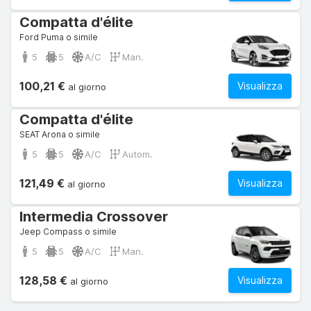
Compatta d'élite
Ford Puma o simile
5
5
A/C
Man.
100,21 €
Visualizza
al giorno
Compatta d'élite
SEAT Arona o simile
5
5
A/C
Autom.
121,49 €
Visualizza
al giorno
Intermedia Crossover
Jeep Compass o simile
5
5
A/C
Man.
128,58 €
Visualizza
al giorno