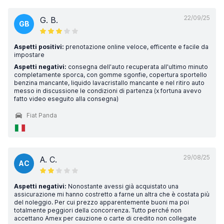
22/09/25
G. B.
GB
Aspetti positivi:
prenotazione online veloce, efficente e facile da
impostare
Aspetti negativi:
consegna dell'auto recuperata all'ultimo minuto
completamente sporca, con gomme sgonfie, copertura sportello
benzina mancante, liquido lavacristallo mancante e nel ritiro auto
messo in discussione le condizioni di partenza (x fortuna avevo
fatto video eseguito alla consegna)
Fiat Panda
29/08/25
A. C.
AC
Aspetti negativi:
Nonostante avessi già acquistato una
assicurazione mi hanno costretto a farne un altra che è costata più
del noleggio. Per cui prezzo apparentemente buoni ma poi
totalmente peggiori della concorrenza. Tutto perché non
accettano Amex per cauzione o carte di credito non collegate