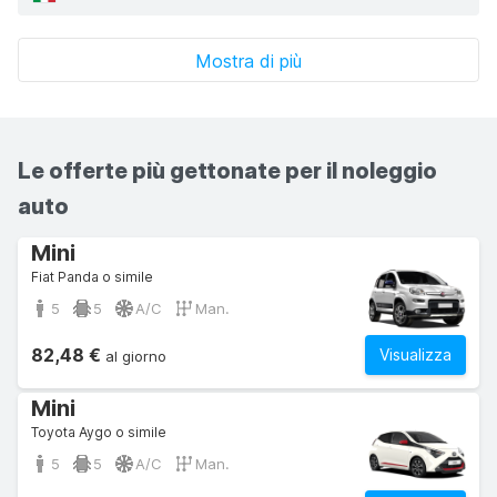
Mostra di più
Le offerte più gettonate per il noleggio
auto
Mini
Fiat Panda o simile
5
5
A/C
Man.
82,48 €
Visualizza
al giorno
Mini
Toyota Aygo o simile
5
5
A/C
Man.