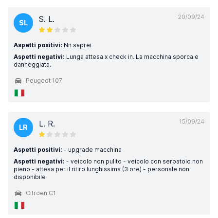
20/09/24
S. L.
SL
Aspetti positivi:
Nn saprei
Aspetti negativi:
Lunga attesa x check in. La macchina sporca e
danneggiata.
Peugeot 107
15/09/24
L. R.
LR
Aspetti positivi:
- upgrade macchina
Aspetti negativi:
- veicolo non pulito - veicolo con serbatoio non
pieno - attesa per il ritiro lunghissima (3 ore) - personale non
disponibile
Citroen C1