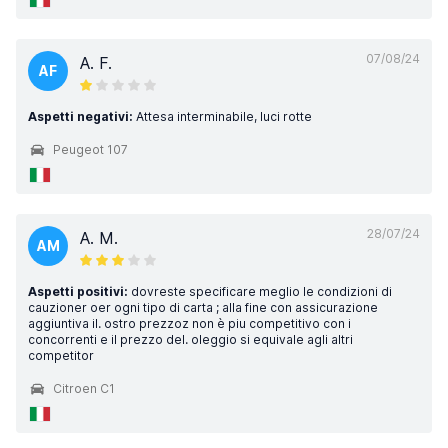
07/08/24
A. F.
AF
Aspetti negativi:
Attesa interminabile, luci rotte
Peugeot 107
28/07/24
A. M.
AM
Aspetti positivi:
dovreste specificare meglio le condizioni di
cauzioner oer ogni tipo di carta ; alla fine con assicurazione
aggiuntiva il. ostro prezzoz non è piu competitivo con i
concorrenti e il prezzo del. oleggio si equivale agli altri
competitor
Citroen C1