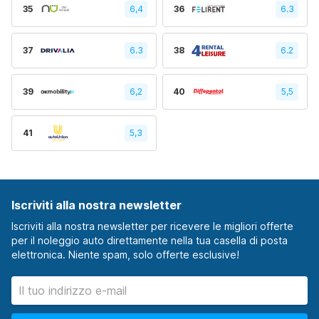
35
6,4
36
6.3
37
6.3
38
6.2
39
6,2
40
5,5
41
5,3
Iscriviti alla nostra newsletter
Iscriviti alla nostra newsletter per ricevere le migliori offerte
per il noleggio auto direttamente nella tua casella di posta
elettronica. Niente spam, solo offerte esclusive!