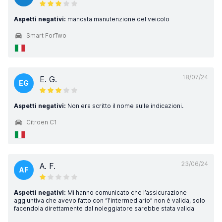
Aspetti negativi:
mancata manutenzione del veicolo
Smart ForTwo
18/07/24
E. G.
EG
Aspetti negativi:
Non era scritto il nome sulle indicazioni.
Citroen C1
23/06/24
A. F.
AF
Aspetti negativi:
Mi hanno comunicato che l’assicurazione
aggiuntiva che avevo fatto con “l’intermediario” non è valida, solo
facendola direttamente dal noleggiatore sarebbe stata valida