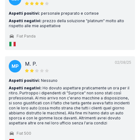
Aspetti positivi:
personale preparato e cortese
Aspetti negativi:
prezzo della soluzione "platinum" molto alto
rispetto alle mie aspettative
Fiat Panda
02/08/25
M. P.
MP
Aspetti positivi:
Nessuno
Aspetti negativi:
Ho dovuto aspettare praticamente un ora per il
ritiro. Purtroppo i dipendenti di "Surprice" non sono stati così
professionali. Al mio arrivo non c'erano macchine a disposizione,
si sono giustificati con il fatto che tanta gente aveva fatto incidenti
con le loro auto (cosa molto strana che tutti i clienti quel giorno
abbiamo distrutto le macchine). Alla fine mi hanno dato un auto
sporca e con le gomme lisce davanti. Altrimenti avrei dovuto
aspettare altre ore nel loro ufficio senza l'aria condizi
Fiat 500