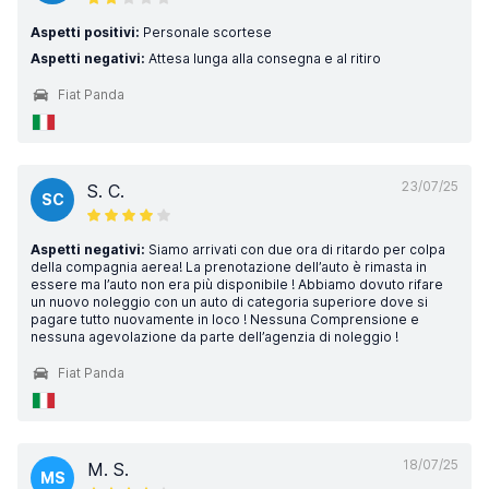
Aspetti positivi:
Personale scortese
Aspetti negativi:
Attesa lunga alla consegna e al ritiro
Fiat Panda
23/07/25
S. C.
SC
Aspetti negativi:
Siamo arrivati con due ora di ritardo per colpa
della compagnia aerea! La prenotazione dell’auto è rimasta in
essere ma l’auto non era più disponibile ! Abbiamo dovuto rifare
un nuovo noleggio con un auto di categoria superiore dove si
pagare tutto nuovamente in loco ! Nessuna Comprensione e
nessuna agevolazione da parte dell’agenzia di noleggio !
Fiat Panda
18/07/25
M. S.
MS