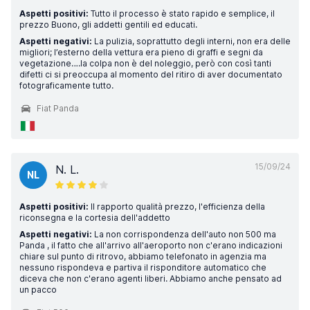
Aspetti positivi:
Tutto il processo è stato rapido e semplice, il
prezzo Buono, gli addetti gentili ed educati.
Aspetti negativi:
La pulizia, soprattutto degli interni, non era delle
migliori; l’esterno della vettura era pieno di graffi e segni da
vegetazione….la colpa non è del noleggio, però con così tanti
difetti ci si preoccupa al momento del ritiro di aver documentato
fotograficamente tutto.
Fiat Panda
15/09/24
N. L.
NL
Aspetti positivi:
Il rapporto qualità prezzo, l'efficienza della
riconsegna e la cortesia dell'addetto
Aspetti negativi:
La non corrispondenza dell'auto non 500 ma
Panda , il fatto che all'arrivo all'aeroporto non c'erano indicazioni
chiare sul punto di ritrovo, abbiamo telefonato in agenzia ma
nessuno rispondeva e partiva il risponditore automatico che
diceva che non c'erano agenti liberi. Abbiamo anche pensato ad
un pacco