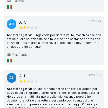
Fiat 500
27/08/24
A. C.
AC
Aspetti negativi:
Lunga coda per ritirare l'auto, macchina che non
era nè quella selezionata nè simile e se non bastasse sporca con
puzza di frutta marcia all'interno, al punto tale da dover comprare
un deodorante per auto
Fiat Panda
12/08/24
A. L.
AL
Aspetti negativi:
Se uno prenota online con carta di debito,poi
deve essere in grado di terminare il check in con la stessa carta!
Ho perso una mattinata intera delle mie vacanze perché ho
dovuto riprenotare una vettura perdendo così i vantaggi che
avevo acquisito prenotando la stessa auto a maggio (139€ in più),