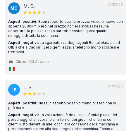
25/07/26
M. C.
MC
Aspetti positivi:
Buon rapporto qualità prezzo, veicolo nuovo con
appena 2000km. Però nel prezzo non era inclusa nessuna
copertura, la polizza kasko sarebbe costata quasi quanto il
noleggio di tutta la settimana
Aspetti negativi:
La sgarbatezza degli agenti Rental plus, sia ad
Olbia che a Cagliari. Zero gentilezza, a telefono molto scortesi e
frettolosi.
Citroen C3 Aircross
14/07/26
L. S.
LS
Aspetti positivi:
Nessun aspetto positivo meno di zero non si
può dare
Aspetti negativi:
La valutazione è dovuta alla Rental plus e dei
personaggi che lavorano all interno, dei giochi che fanno con i
clienti visto davanti ai miei occhi alla consegna della macchina e
personalmente a me alla riconsegna della macchina. Fanno di