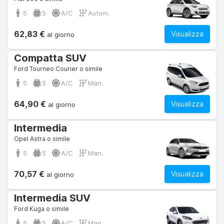
5
5
A/C
Autom.
62,83 €
Visualizza
al giorno
Compatta SUV
Ford Tourneo Courier o simile
5
5
A/C
Man.
64,90 €
Visualizza
al giorno
Intermedia
Opel Astra o simile
5
5
A/C
Man.
70,57 €
Visualizza
al giorno
Intermedia SUV
Ford Kuga o simile
5
5
A/C
Man.