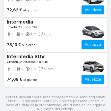
72,62 €
Visualizza
al giorno
Intermedia
Toyota C-HR o simile
5
5
A/C
Autom.
73,13 €
Visualizza
al giorno
Intermedia SUV
Citroen C5 Aircross o simile
5
5
A/C
Autom.
74,68 €
Visualizza
al giorno
I prezzi indicati sopra sono approssimativi e sono aggiornati
alle 09:30 del giorno 03/08/26. I prezzi possono variare in
base alla data della prenotazione, alla durata del noleggio e
alla classe del veicolo.