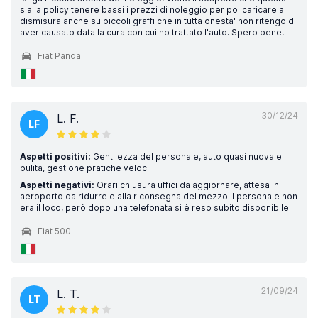
sia la policy tenere bassi i prezzi di noleggio per poi caricare a
dismisura anche su piccoli graffi che in tutta onesta' non ritengo di
aver causato data la cura con cui ho trattato l'auto. Spero bene.
Fiat Panda
30/12/24
L. F.
LF
Aspetti positivi:
Gentilezza del personale, auto quasi nuova e
pulita, gestione pratiche veloci
Aspetti negativi:
Orari chiusura uffici da aggiornare, attesa in
aeroporto da ridurre e alla riconsegna del mezzo il personale non
era il loco, però dopo una telefonata si è reso subito disponibile
Fiat 500
21/09/24
L. T.
LT