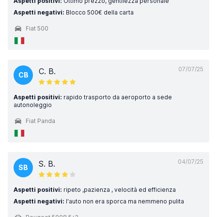
Aspetti positivi:
Ottimo prezzo, gentilezza personale
Aspetti negativi:
Blocco 500€ della carta
Fiat 500
07/07/25
C. B.
CB
Aspetti positivi:
rapido trasporto da aeroporto a sede
autonoleggio
Fiat Panda
04/07/25
S. B.
SB
Aspetti positivi:
ripeto ,pazienza , velocità ed efficienza
Aspetti negativi:
l'auto non era sporca ma nemmeno pulita