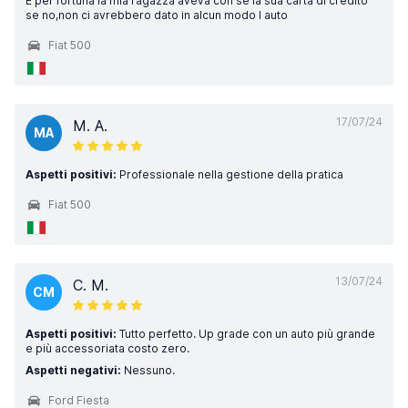
E per fortuna la mia ragazza aveva con sé la sua carta di credito
se no,non ci avrebbero dato in alcun modo l auto
Fiat 500
17/07/24
M. A.
MA
Aspetti positivi:
Professionale nella gestione della pratica
Fiat 500
13/07/24
C. M.
CM
Aspetti positivi:
Tutto perfetto. Up grade con un auto più grande
e più accessoriata costo zero.
Aspetti negativi:
Nessuno.
Ford Fiesta