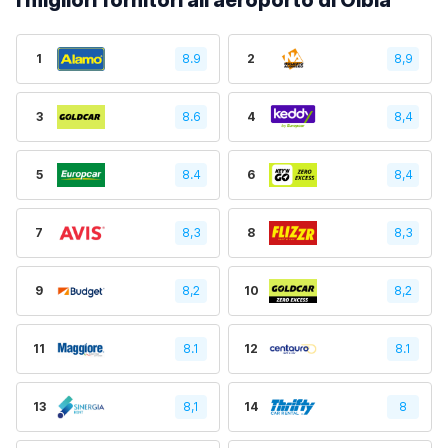
I migliori fornitori all’aeroporto di Olbia
1
8.9
2
8,9
3
8.6
4
8,4
5
8.4
6
8,4
7
8,3
8
8,3
9
8,2
10
8,2
11
8.1
12
8.1
13
8,1
14
8