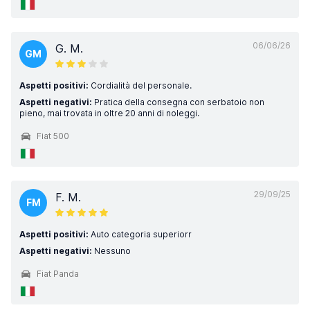
06/06/26
G. M.
GM
Aspetti positivi:
Cordialità del personale.
Aspetti negativi:
Pratica della consegna con serbatoio non
pieno, mai trovata in oltre 20 anni di noleggi.
Fiat 500
29/09/25
F. M.
FM
Aspetti positivi:
Auto categoria superiorr
Aspetti negativi:
Nessuno
Fiat Panda