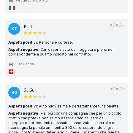
Peugeot 5008 5+2
26/06/25
K. T.
KT
Aspetti positivi:
Personale cortese.
Aspetti negativi:
Carrozzeria auto danneggiata e pieno non
corrispondente a quanto indicato nel contratto.
Fiat Panda
16/06/25
S. G.
SG
Aspetti positivi:
Auto nuovissima e perfettamente funzionante
Aspetti negativi:
Mai più con una compagnia che per un piccolo
graffio che poteva benissimo essere stato causato dai
noleggiatori precedenti e passato inosservato al controllo di
riconsegna la penale ammonti a 300 euro, superando di gran
lunga il costo stesso del noleggio. Viene il sospetto che questa