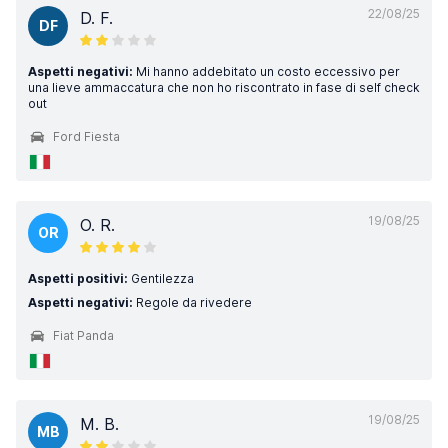
22/08/25
D. F.
DF
Aspetti negativi:
Mi hanno addebitato un costo eccessivo per
una lieve ammaccatura che non ho riscontrato in fase di self check
out
Ford Fiesta
19/08/25
O. R.
OR
Aspetti positivi:
Gentilezza
Aspetti negativi:
Regole da rivedere
Fiat Panda
19/08/25
M. B.
MB