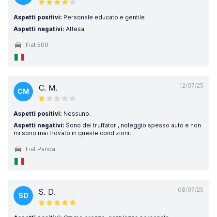
Aspetti positivi:
Personale educato e gentile
Aspetti negativi:
Attesa
Fiat 500
12/07/25
C. M.
CM
Aspetti positivi:
Nessuno.
Aspetti negativi:
Sono dei truffatori, noleggio spesso auto e non
mi sono mai trovato in queste condizioni!
Fiat Panda
08/07/25
S. D.
SD