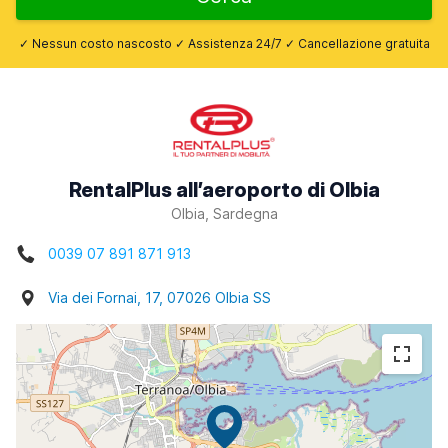
✓ Nessun costo nascosto ✓ Assistenza 24/7 ✓ Cancellazione gratuita
RentalPlus all’aeroporto di Olbia
Olbia, Sardegna
0039 07 891 871 913
Via dei Fornai, 17, 07026 Olbia SS