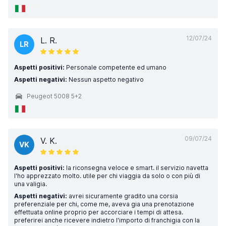
12/07/24
L. R.
LR
Aspetti positivi:
Personale competente ed umano
Aspetti negativi:
Nessun aspetto negativo
Peugeot 5008 5+2
09/07/24
V. K.
VK
Aspetti positivi:
la riconsegna veloce e smart. il servizio navetta
l'ho apprezzato molto. utile per chi viaggia da solo o con più di
una valigia.
Aspetti negativi:
avrei sicuramente gradito una corsia
preferenziale per chi, come me, aveva gia una prenotazione
effettuata online proprio per accorciare i tempi di attesa.
preferirei anche ricevere indietro l'importo di franchigia con la