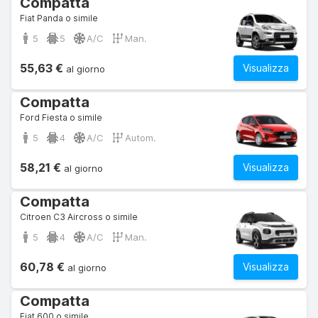
Compatta
Fiat Panda o simile
5
5
A/C
Man.
55,63 €
Visualizza
al giorno
Compatta
Ford Fiesta o simile
5
4
A/C
Autom.
58,21 €
Visualizza
al giorno
Compatta
Citroen C3 Aircross o simile
5
4
A/C
Man.
60,78 €
Visualizza
al giorno
Compatta
Fiat 600 o simile