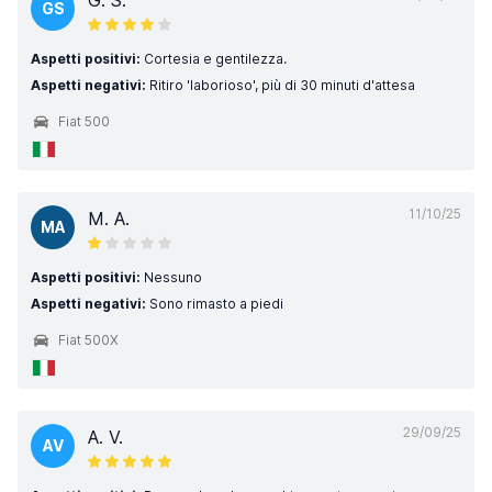
G. S.
GS
Aspetti positivi:
Cortesia e gentilezza.
Aspetti negativi:
Ritiro 'laborioso', più di 30 minuti d'attesa
Fiat 500
11/10/25
M. A.
MA
Aspetti positivi:
Nessuno
Aspetti negativi:
Sono rimasto a piedi
Fiat 500X
29/09/25
A. V.
AV