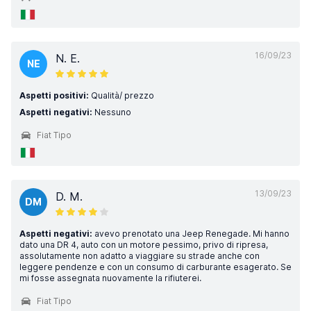
16/09/23
N. E.
NE
Aspetti positivi:
Qualità/ prezzo
Aspetti negativi:
Nessuno
Fiat Tipo
13/09/23
D. M.
DM
Aspetti negativi:
avevo prenotato una Jeep Renegade. Mi hanno
dato una DR 4, auto con un motore pessimo, privo di ripresa,
assolutamente non adatto a viaggiare su strade anche con
leggere pendenze e con un consumo di carburante esagerato. Se
mi fosse assegnata nuovamente la rifiuterei.
Fiat Tipo