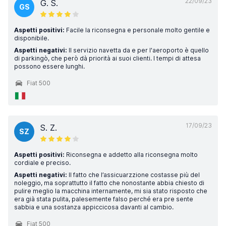
22/09/23
G. S.
GS
Aspetti positivi:
Facile la riconsegna e personale molto gentile e
disponibile.
Aspetti negativi:
Il servizio navetta da e per l'aeroporto è quello
di parkingò, che però dà priorità ai suoi clienti. I tempi di attesa
possono essere lunghi.
Fiat 500
17/09/23
S. Z.
SZ
Aspetti positivi:
Riconsegna e addetto alla riconsegna molto
cordiale e preciso.
Aspetti negativi:
Il fatto che l’assicuarzzione costasse più del
noleggio, ma soprattutto il fatto che nonostante abbia chiesto di
pulire meglio la macchina internamente, mi sia stato risposto che
era già stata pulita, palesemente falso perché era pre sente
sabbia e una sostanza appiccicosa davanti al cambio.
Fiat 500