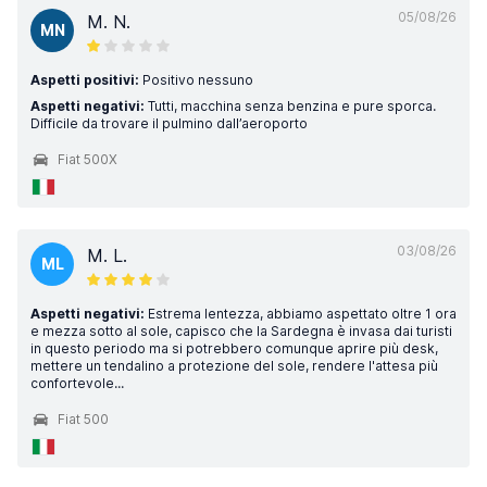
05/08/26
M. N.
MN
Aspetti positivi:
Positivo nessuno
Aspetti negativi:
Tutti, macchina senza benzina e pure sporca.
Difficile da trovare il pulmino dall’aeroporto
Fiat 500X
03/08/26
M. L.
ML
Aspetti negativi:
Estrema lentezza, abbiamo aspettato oltre 1 ora
e mezza sotto al sole, capisco che la Sardegna è invasa dai turisti
in questo periodo ma si potrebbero comunque aprire più desk,
mettere un tendalino a protezione del sole, rendere l'attesa più
confortevole...
Fiat 500