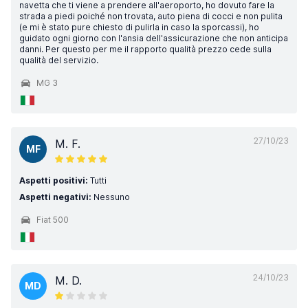
navetta che ti viene a prendere all'aeroporto, ho dovuto fare la
strada a piedi poiché non trovata, auto piena di cocci e non pulita
(e mi è stato pure chiesto di pulirla in caso la sporcassi), ho
guidato ogni giorno con l'ansia dell'assicurazione che non anticipa
danni. Per questo per me il rapporto qualità prezzo cede sulla
qualità del servizio.
MG 3
27/10/23
M. F.
MF
Aspetti positivi:
Tutti
Aspetti negativi:
Nessuno
Fiat 500
24/10/23
M. D.
MD