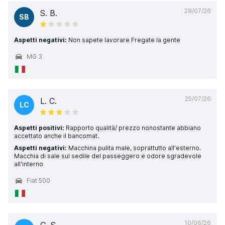
28/07/26
S. B.
SB
Aspetti negativi:
Non sapete lavorare Fregate la gente
MG 3
25/07/26
L. C.
LC
Aspetti positivi:
Rapporto qualità/ prezzo nonostante abbiano
accettato anche il bancomat.
Aspetti negativi:
Macchina pulita male, soprattutto all'esterno.
Macchia di sale sul sedile del passeggero e odore sgradevole
all'interno
Fiat 500
10/06/26