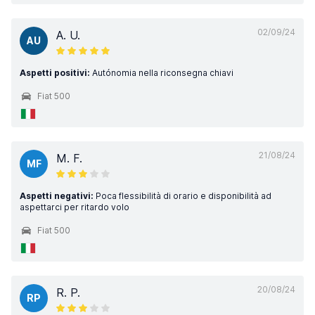
02/09/24
A. U.
AU
Aspetti positivi:
Autónomia nella riconsegna chiavi
Fiat 500
21/08/24
M. F.
MF
Aspetti negativi:
Poca flessibilità di orario e disponibilità ad
aspettarci per ritardo volo
Fiat 500
20/08/24
R. P.
RP