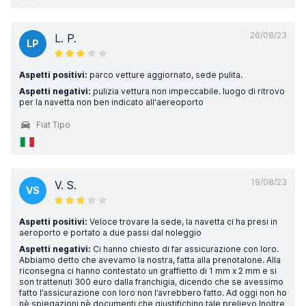
26/08/23
L. P.
LP
Aspetti positivi:
parco vetture aggiornato, sede pulita.
Aspetti negativi:
pulizia vettura non impeccabile. luogo di ritrovo
per la navetta non ben indicato all'aereoporto
Fiat Tipo
19/08/23
V. S.
VS
Aspetti positivi:
Veloce trovare la sede, la navetta ci ha presi in
aeroporto e portato a due passi dal noleggio
Aspetti negativi:
Ci hanno chiesto di far assicurazione con loro.
Abbiamo detto che avevamo la nostra, fatta alla prenotaIone. Alla
riconsegna ci hanno contestato un graffietto di 1 mm x 2 mm e si
son trattenuti 300 euro dalla franchigia, dicendo che se avessimo
fatto l’assicurazione con loro non l’avrebbero fatto. Ad oggi non ho
nè spiegazioni nè documenti che giustifichino tale prelievo Inoltre