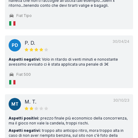
navetta che non ti raccoglie all uscita taxi esempio...idem x
ritorno...tenendo conto che devi tirarti valige e bagagli.
Fiat Tipo
30/04/24
P. D.
PD
Aspetti negativi:
Volo in ritardo di venti minuti e nonostante
avessimo avvisato ci è stata applicata una penale di 3€
Fiat 500
30/10/23
M. T.
MT
Aspetti positivi:
prezzo finale più economico della concorrenza,
ma il gioco non vale la candela, troppi rischi.
Aspetti negativi:
troppo alto anticipo ritiro, mora troppo alta in
caso di non aver riempito benzina, sul sito non c'è foto della