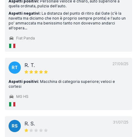
Aspetti positivi:
Personale veloce e chiaro, auto superiore a
quella ordinata, pulizia dell'auto.
Aspetti negativi:
La distanza del punto di ritiro dal Gate (c'è la
navetta ma diciamo che non è proprio sempre pronta) e l'auto un
po' ammaccata ma benissimo tanto non dovevamo andarci
all'opera...
Fiat Panda
27/09/25
R. T.
RT
Aspetti positivi:
Macchina di categoria superiore; veloci e
cortesi
MG HS
31/07/25
R. S.
RS