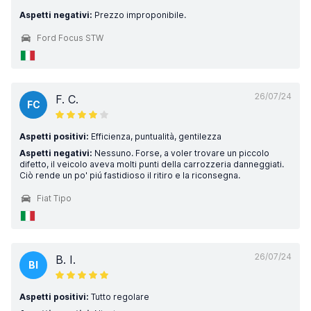
Aspetti negativi:
Prezzo improponibile.
Ford Focus STW
26/07/24
F. C.
FC
Aspetti positivi:
Efficienza, puntualità, gentilezza
Aspetti negativi:
Nessuno. Forse, a voler trovare un piccolo
difetto, il veicolo aveva molti punti della carrozzeria danneggiati.
Ciò rende un po' piú fastidioso il ritiro e la riconsegna.
Fiat Tipo
26/07/24
B. I.
BI
Aspetti positivi:
Tutto regolare