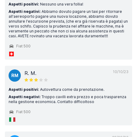
Aspetti positivi:
Nessuno una vera follia!
Aspetti negativi:
Abbiamo dovuto pagare un taxi per ritornare
all'aereoporto pagare una nuova locazione, abbiamo dovuto
annullare l'escursione prevista, (che era già riservata è pagata) un
veros schifo. Capisco la prudenza nel affitare le macchine, ma è
veramente un peccato che non ci sia alcuna assistenza in questi
casi. AVETE rovinato una vacanza lavorata duramente!!!!
Fiat 500
10/10/23
R. M.
RM
Aspetti positivi:
Autovettura come da prenotazione.
Aspetti negativi:
Troppo cavilli extra prezzo e poca trasparenza
nella gestione economica. Contatto difficoltoso
Fiat 500