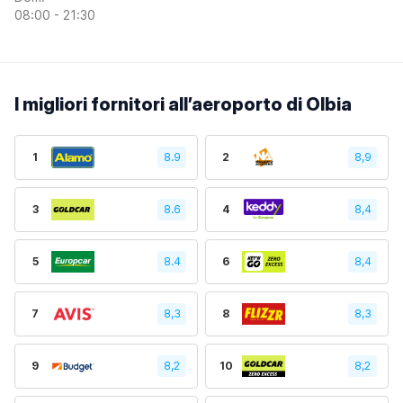
08:00 - 21:30
I migliori fornitori all’aeroporto di Olbia
1
8.9
2
8,9
3
8.6
4
8,4
5
8.4
6
8,4
7
8,3
8
8,3
9
8,2
10
8,2