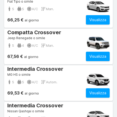
Fiat Tipo o simile
5
5
A/C
Man.
66,25 €
Visualizza
al giorno
Compatta Crossover
Jeep Renegade o simile
5
4
A/C
Man.
67,56 €
Visualizza
al giorno
Intermedia Crossover
MG HS o simile
5
5
A/C
Autom.
69,53 €
Visualizza
al giorno
Intermedia Crossover
Nissan Qashqai o simile