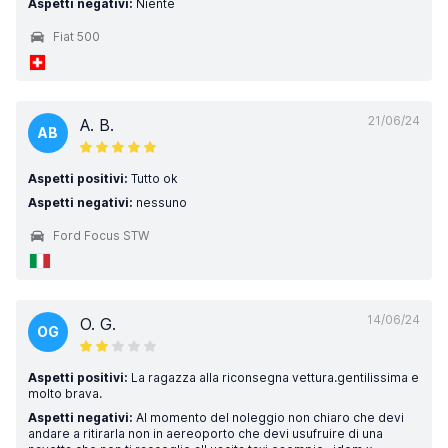
Aspetti negativi:
Niente
Fiat 500
21/06/24
A. B.
AB
Aspetti positivi:
Tutto ok
Aspetti negativi:
nessuno
Ford Focus STW
14/06/24
O. G.
OG
Aspetti positivi:
La ragazza alla riconsegna vettura.gentilissima e
molto brava.
Aspetti negativi:
Al momento del noleggio non chiaro che devi
andare a ritirarla non in aereoporto che devi usufruire di una