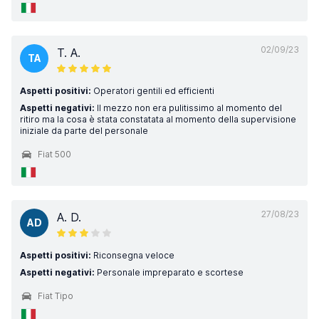
02/09/23
T. A.
TA
Aspetti positivi:
Operatori gentili ed efficienti
Aspetti negativi:
Il mezzo non era pulitissimo al momento del
ritiro ma la cosa è stata constatata al momento della supervisione
iniziale da parte del personale
Fiat 500
27/08/23
A. D.
AD
Aspetti positivi:
Riconsegna veloce
Aspetti negativi:
Personale impreparato e scortese
Fiat Tipo