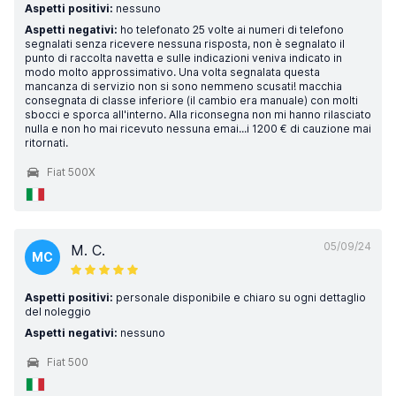
Aspetti positivi:
nessuno
Aspetti negativi:
ho telefonato 25 volte ai numeri di telefono
segnalati senza ricevere nessuna risposta, non è segnalato il
punto di raccolta navetta e sulle indicazioni veniva indicato in
modo molto approssimativo. Una volta segnalata questa
mancanza di servizio non si sono nemmeno scusati! macchia
consegnata di classe inferiore (il cambio era manuale) con molti
sbocci e sporca all'interno. Alla riconsegna non mi hanno rilasciato
nulla e non ho mai ricevuto nessuna emai...i 1200 € di cauzione mai
ritornati.
Fiat 500X
05/09/24
M. C.
MC
Aspetti positivi:
personale disponibile e chiaro su ogni dettaglio
del noleggio
Aspetti negativi:
nessuno
Fiat 500