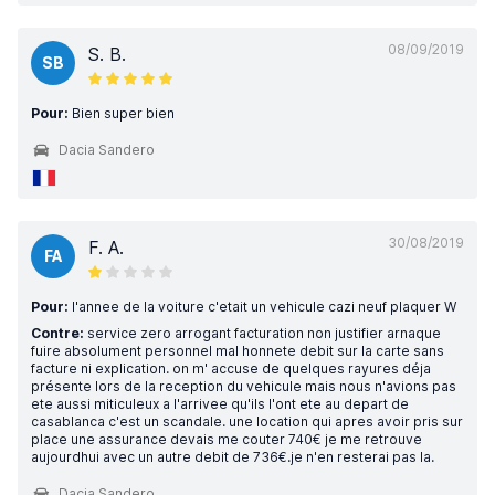
08/09/2019
S. B.
SB
Pour:
Bien super bien
Dacia Sandero
30/08/2019
F. A.
FA
Pour:
l'annee de la voiture c'etait un vehicule cazi neuf plaquer W
Contre:
service zero arrogant facturation non justifier arnaque
fuire absolument personnel mal honnete debit sur la carte sans
facture ni explication. on m' accuse de quelques rayures déja
présente lors de la reception du vehicule mais nous n'avions pas
ete aussi miticuleux a l'arrivee qu'ils l'ont ete au depart de
casablanca c'est un scandale. une location qui apres avoir pris sur
place une assurance devais me couter 740€ je me retrouve
aujourdhui avec un autre debit de 736€.je n'en resterai pas la.
Dacia Sandero