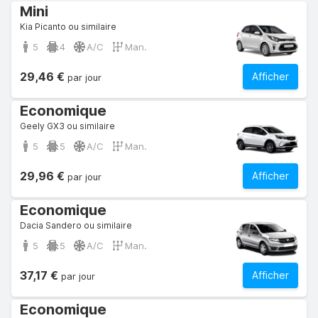
Mini
Kia Picanto ou similaire
5
4
A/C
Man.
29,46 €
Afficher
par jour
Economique
Geely GX3 ou similaire
5
5
A/C
Man.
29,96 €
Afficher
par jour
Economique
Dacia Sandero ou similaire
5
5
A/C
Man.
37,17 €
Afficher
par jour
Economique