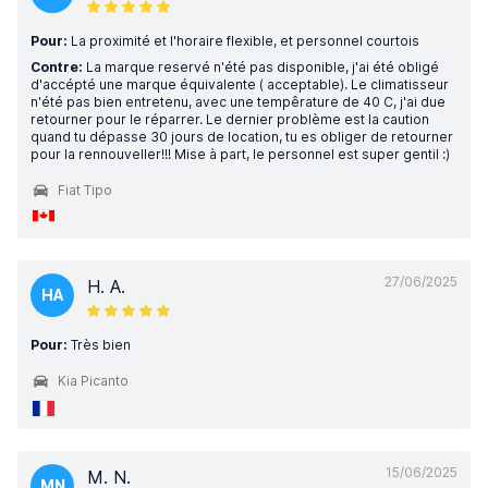
Pour:
La proximité et l'horaire flexible, et personnel courtois
Contre:
La marque reservé n'été pas disponible, j'ai été obligé
d'accépté une marque équivalente ( acceptable). Le climatisseur
n'été pas bien entretenu, avec une tempêrature de 40 C, j'ai due
retourner pour le réparrer. Le dernier problème est la caution
quand tu dépasse 30 jours de location, tu es obliger de retourner
pour la rennouveller!!! Mise à part, le personnel est super gentil :)
Fiat Tipo
27/06/2025
H. A.
HA
Pour:
Très bien
Kia Picanto
15/06/2025
M. N.
MN