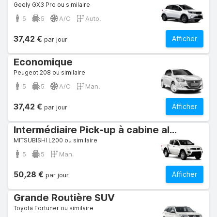
Geely GX3 Pro ou similaire
5
5
A/C
Auto.
37,42 €
Afficher
par jour
Economique
Peugeot 208 ou similaire
5
5
A/C
Man.
37,42 €
Afficher
par jour
Intermédiaire Pick-up à cabine allongée
MITSUBISHI L200 ou similaire
5
5
Man.
50,28 €
Afficher
par jour
Grande Routière SUV
Toyota Fortuner ou similaire