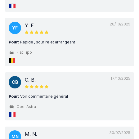
28/10/2025
Y. F.
YF
Pour:
Rapide , sourire et arrangeant
Fiat Tipo
17/10/2025
C. B.
CB
Pour:
Voir commentaire général
Opel Astra
30/07/2025
M. N.
MN