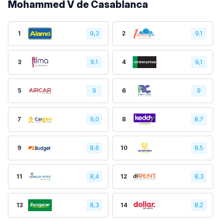
Mohammed V de Casablanca
1
9,3
2
9.1
3
9.1
4
9,1
5
9
6
9
7
9,0
8
8.7
9
8.6
10
8.5
11
8,4
12
8.3
13
8,3
14
8.2