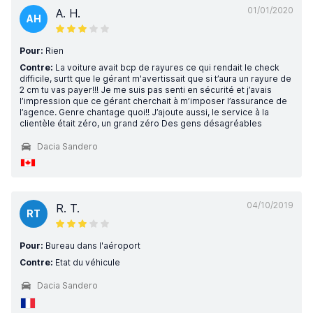
01/01/2020
A. H.
AH
Pour:
Rien
Contre:
La voiture avait bcp de rayures ce qui rendait le check
difficile, surtt que le gérant m'avertissait que si t’aura un rayure de
2 cm tu vas payer!!! Je me suis pas senti en sécurité et j’avais
l’impression que ce gérant cherchait à m’imposer l’assurance de
l’agence. Genre chantage quoi!! J’ajoute aussi, le service à la
clientèle était zéro, un grand zéro Des gens désagréables
Dacia Sandero
04/10/2019
R. T.
RT
Pour:
Bureau dans l'aéroport
Contre:
Etat du véhicule
Dacia Sandero