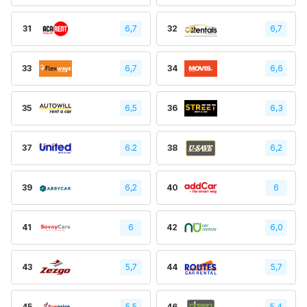
31
6,7
32
6,7
33
6,7
34
6,6
35
6,5
36
6,3
37
6.2
38
6,2
39
6,2
40
6
41
6
42
6,0
43
5,7
44
5,7
45
5.5
46
5.4