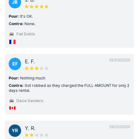
JB
Pour:
It's OK.
Contre:
None.
Fiat Doblo
25/03/2020
E. F.
EF
Pour:
Nothing much
Contre:
Got robbed as they charged the FULL AMOUNT for only 2
days rental.
Dacia Sandero
28/02/2020
Y. R.
YR