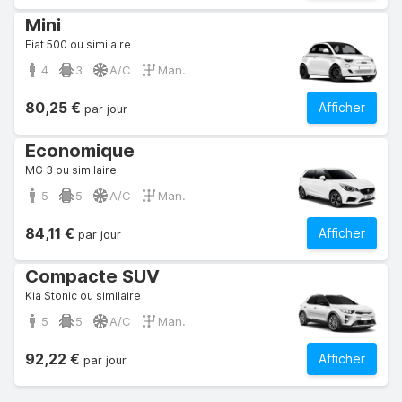
Mini
Fiat 500 ou similaire
4
3
A/C
Man.
80,25 €
Afficher
par jour
Economique
MG 3 ou similaire
5
5
A/C
Man.
84,11 €
Afficher
par jour
Compacte SUV
Kia Stonic ou similaire
5
5
A/C
Man.
92,22 €
Afficher
par jour