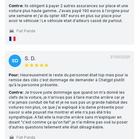
Contre:
Ils obligent à payer 2 autres assurances sur place et une
voiture plus haute gamme. J'avais payé 190 euros à l'origine pour
une semaine et j'ai du opter 487 euros en plus sur place pour
avoir le véhicule ! Le véhicule etait d'ailleurs cassé de partout.
Fiat Panda
31/05/2025
S. D.
SD
Pour:
Heureusement le reste du personnel était top mais pour la
remise des clés c'est dommage de demander à Chatgpt plutôt
qu'à la personne présente.
Contre:
Je trouve juste dommage que quand on m'a donné les
clefs de la voiture, je n'arrivais pas à faire marche arrière car je
n'ai jamais conduit de fiat et je ne suis pas un grande habitué des
voitures non plus, ce que j'ai expliqué à la dame présente pour
savoir si elle pouvait me montrer et elle n'a pas été très
sympathique. A fait elle la marche arrière sans m'expliquer en
disant "c'est comme ça qu'on fait" je n'ai même pas osé lui poser
d'autres questions tellement elle était désagréable.
Fiat Panda