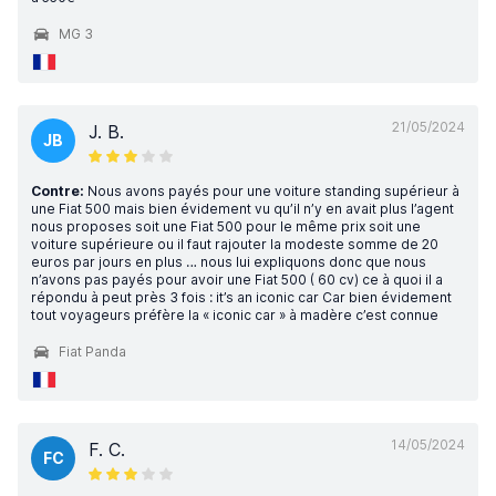
MG 3
21/05/2024
J. B.
JB
Contre:
Nous avons payés pour une voiture standing supérieur à
une Fiat 500 mais bien évidement vu qu’il n’y en avait plus l’agent
nous proposes soit une Fiat 500 pour le même prix soit une
voiture supérieure ou il faut rajouter la modeste somme de 20
euros par jours en plus … nous lui expliquons donc que nous
n’avons pas payés pour avoir une Fiat 500 ( 60 cv) ce à quoi il a
répondu à peut près 3 fois : it’s an iconic car Car bien évidement
tout voyageurs préfère la « iconic car » à madère c’est connue
Fiat Panda
14/05/2024
F. C.
FC