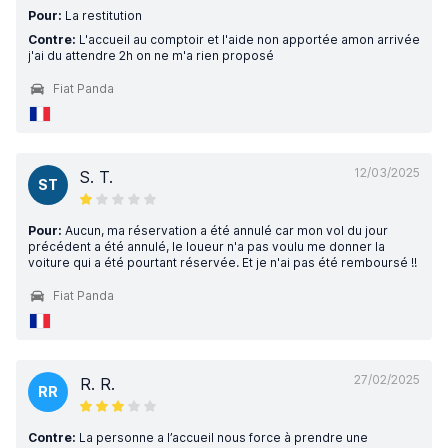
Pour:
La restitution
Contre:
L'accueil au comptoir et l'aide non apportée amon arrivée
j'ai du attendre 2h on ne m'a rien proposé
Fiat Panda
12/03/2025
S. T.
ST
Pour:
Aucun, ma réservation a été annulé car mon vol du jour
précédent a été annulé, le loueur n'a pas voulu me donner la
voiture qui a été pourtant réservée. Et je n'ai pas été remboursé !!
Fiat Panda
27/02/2025
R. R.
RR
Contre:
La personne a l’accueil nous force à prendre une