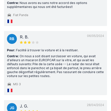
Contre:
Nous avons eu sans notre accord des options
supplémentaires qui nous ont été facturées!!
Fiat Panda
06/05/2024
R. B.
RB
Pour:
Facilité à trouver la voiture et à la restituer.
Contre:
On nous a soit disant surclasser en voiture, qui avait
d'ailleurs un macaron EUROPCAR sur la vitre, et qui avait les
défauts suivants: Pile de la carte usée -- Le radar de recul était
enfoncé dans le parechoc et ça bipait de partout, le pneu arrière
gauche dégonflait régulièrement. Pas rassurant de conduire cette
voiture sur les petites routes.
MG 3
28/04/2024
J. G.
JG