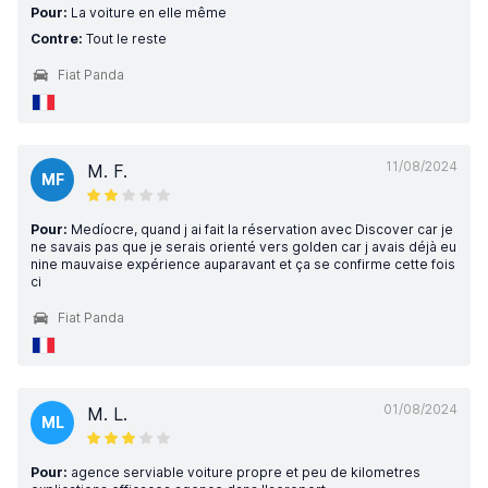
Pour:
La voiture en elle même
Contre:
Tout le reste
Fiat Panda
11/08/2024
M. F.
MF
Pour:
Medíocre, quand j ai fait la réservation avec Discover car je
ne savais pas que je serais orienté vers golden car j avais déjà eu
nine mauvaise expérience auparavant et ça se confirme cette fois
ci
Fiat Panda
01/08/2024
M. L.
ML
Pour:
agence serviable voiture propre et peu de kilometres