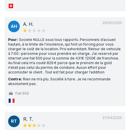
28/05/2025
A. H.
AH
Pour:
Societe NULLE sous tous rapports. Personnels d’accueil
hautain, à la limite de l’insolence, qui font un forcing pour vous
charger le coût de la location. Prix exhorbitant. Retour de vehicule
à 7:00 : personne pour vous prendre en charge. J’ai reservé par
internet une fiat 500 pour la somme de 431€ 1200€ de franchise.
Au final cela m’a couté 829 € parce que le prenom de la gold
n’etait pas celui du permis de conduire. Aucun effort pour
accomoder le client . Tout est fait pour charger l’addition
Contre:
Rien ne m’a plu. Société à fuire. Je ne recommande
absolument pas.
Fiat 500
27/04/2025
R. T.
RT