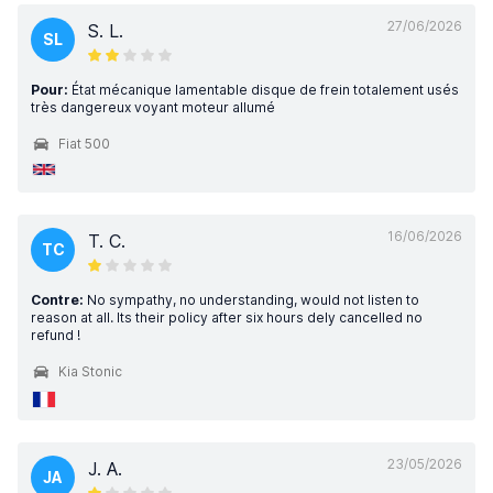
27/06/2026
S. L.
SL
Pour:
État mécanique lamentable disque de frein totalement usés
très dangereux voyant moteur allumé
Fiat 500
16/06/2026
T. C.
TC
Contre:
No sympathy, no understanding, would not listen to
reason at all. Its their policy after six hours dely cancelled no
refund !
Kia Stonic
23/05/2026
J. A.
JA