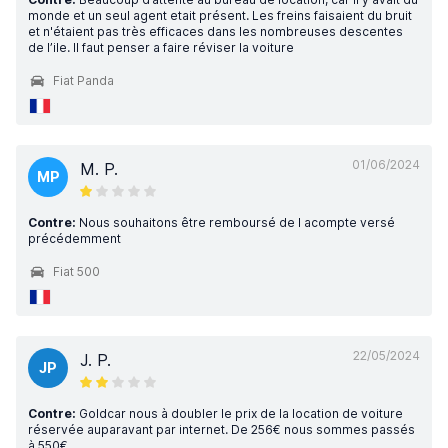
monde et un seul agent etait présent. Les freins faisaient du bruit
et n'étaient pas très efficaces dans les nombreuses descentes
de l’ile. Il faut penser a faire réviser la voiture
Fiat Panda
01/06/2024
M. P.
MP
Contre:
Nous souhaitons être remboursé de l acompte versé
précédemment
Fiat 500
22/05/2024
J. P.
JP
Contre:
Goldcar nous à doubler le prix de la location de voiture
réservée auparavant par internet. De 256€ nous sommes passés
à 550€