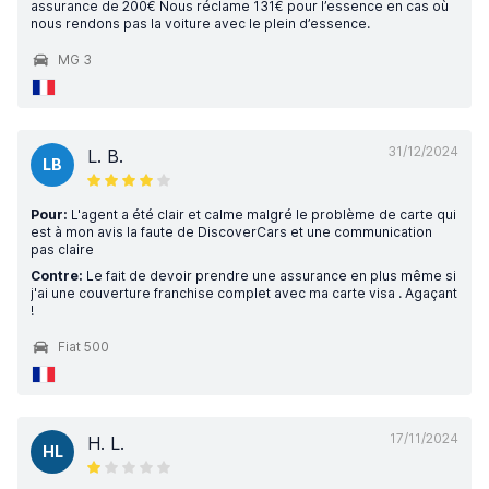
assurance de 200€ Nous réclame 131€ pour l’essence en cas où
nous rendons pas la voiture avec le plein d’essence.
MG 3
31/12/2024
L. B.
LB
Pour:
L'agent a été clair et calme malgré le problème de carte qui
est à mon avis la faute de DiscoverCars et une communication
pas claire
Contre:
Le fait de devoir prendre une assurance en plus même si
j'ai une couverture franchise complet avec ma carte visa . Agaçant
!
Fiat 500
17/11/2024
H. L.
HL