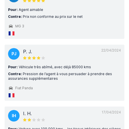
Pour:
Agent aimable
Contre:
Prix non conforme au prix sur le net
MG 3
22/04/2024
P. J.
PJ
Pour:
Véhicule très abîmé, avec déjà 85000 kms
Contre:
Pression de l’agent à vous persuader à prendre des
assurances supplémentaires
Fiat Panda
17/04/2024
I. H.
IH
Pour:
Voiture avec 109 000 kms ... les tissus intérieurs des sièges