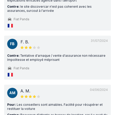
explications efficaces agence dans l'aeroport
Contre:
le site discovercar n'est pas coherent avec les
assurances, surcout à l'arrivée
Fiat Panda
31/07/2024
F. B.
FB
Contre:
Tentative d'arnaque / vente d'assurance non nécessaire
Impolitesse et employé méprisant
Fiat Panda
04/06/2024
A. M.
AM
Pour:
Les conseillers sont aimables. Facilité pour récupérer et
restituer la voiture
Contre:
Beaucoup d’attente au bureau de location, car il y avait du