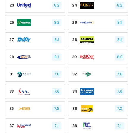
23
8,2
24
8,2
25
8,2
26
8.1
27
8,1
28
8,1
29
8,1
30
8,0
31
7.8
32
7.8
33
7,6
34
7,6
35
7,5
36
7.2
37
7,1
38
7,1