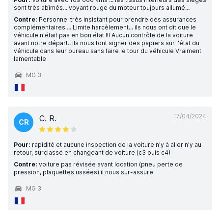
sont très abîmés... voyant rouge du moteur toujours allumé...
Contre:
Personnel très insistant pour prendre des assurances
complémentaires ... Limite harcèlement... ils nous ont dit que le
véhicule n'était pas en bon état !!! Aucun contrôle de la voiture
avant notre départ.. ils nous font signer des papiers sur l'état du
véhicule dans leur bureau sans faire le tour du véhicule Vraiment
lamentable
MG 3
17/04/2024
C. R.
CR
Pour:
rapidité et aucune inspection de la voiture n'y à aller n'y au
retour, surclassé en changeant de voiture (c3 puis c4)
Contre:
voiture pas révisée avant location (pneu perte de
pression, plaquettes ussées) il nous sur-assure
MG 3