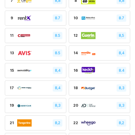
7
8,8
8
8,8
9
8.7
10
8.7
11
8.5
12
8,5
13
8.5
14
8,4
15
8,4
16
8.4
17
8,4
18
8,3
19
8,3
20
8,3
21
8,2
22
8,2