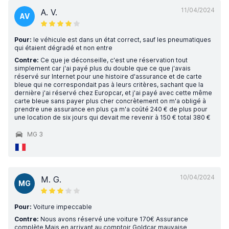
11/04/2024
A. V.
AV
Pour:
le véhicule est dans un état correct, sauf les pneumatiques
qui étaient dégradé et non entre
Contre:
Ce que je déconseille, c'est une réservation tout
simplement car j'ai payé plus du double que ce que j'avais
réservé sur Internet pour une histoire d'assurance et de carte
bleue qui ne correspondait pas à leurs critères, sachant que la
dernière j'ai réservé chez Europcar, et j'ai payé avec cette même
carte bleue sans payer plus cher concrètement on m'a obligé à
prendre une assurance en plus ça m'a coûté 240 € de plus pour
une location de six jours qui devait me revenir à 150 € total 380 €
MG 3
10/04/2024
M. G.
MG
Pour:
Voiture impeccable
Contre:
Nous avons réservé une voiture 170€ Assurance
complète Mais en arrivant au comptoir Goldcar mauvaise