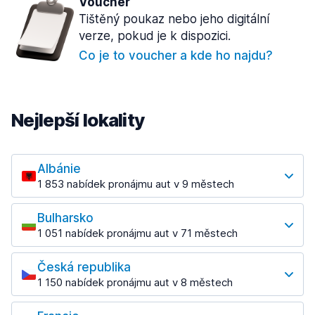
Voucher
Tištěný poukaz nebo jeho digitální
verze, pokud je k dispozici.
Co je to voucher a kde ho najdu?
Nejlepší lokality
Albánie
1 853 nabídek pronájmu aut v 9 městech
Nejoblíbenější lokality
Bulharsko
Tirana
1 051 nabídek pronájmu aut v 71 městech
1 433 akcí v 7 lokacích
Nejoblíbenější lokality
Letiště Tirana
Česká republika
Burgas
od 761,44 Kč denně
1 150 nabídek pronájmu aut v 8 městech
137 akcí v 6 lokacích
Nejoblíbenější lokality
Letiště Burgas