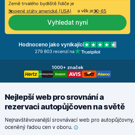
Země trvalého bydliště řidiče je
a věk je
Spojené státy americké (USA)
30-65
Vyhledat nyní
Hodnoceno jako vynikající
279 803 recenzí na
1000+ značek
Nejlepší web pro srovnání a
rezervaci autopůjčoven na světě
Nejnavštěvovanější srovnávací web pro autopůjčovny,
oceněný řadou cen v
oboru.