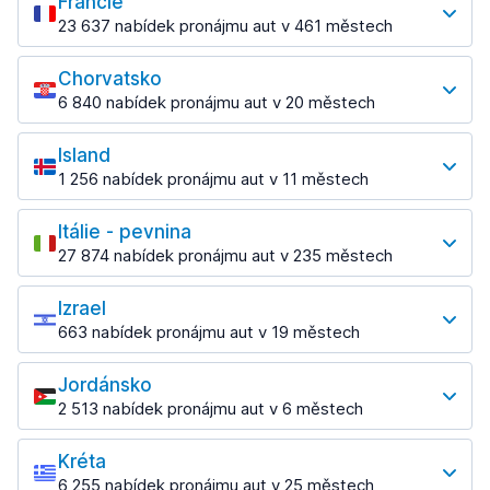
Francie
Brno
od 748,35 Kč denně
23 637 nabídek pronájmu aut v 461 městech
156 akcí v 3 lokacích
Nejoblíbenější lokality
Ostrava
Chorvatsko
Paríž
73 akcí v 3 lokacích
6 840 nabídek pronájmu aut v 20 městech
2 492 akcí v 69 lokacích
Nejoblíbenější lokality
Praha
Letiště Paříž Charlese de Gaulla
Island
858 akcí v 4 lokacích
Zadar
od 1 040,47 Kč denně
1 256 nabídek pronájmu aut v 11 městech
774 akcí v 2 lokacích
Centrum
Nejoblíbenější lokality
od 487,02 Kč denně
Itálie - pevnina
Keflavik
Letiště Praha
27 874 nabídek pronájmu aut v 235 městech
271 akcí v 4 lokacích
od 490,17 Kč denně
Nejoblíbenější lokality
Izrael
Bari
663 nabídek pronájmu aut v 19 městech
1 074 akcí v 8 lokacích
Nejoblíbenější lokality
Letiště Bari
Jordánsko
Tel Aviv
od 241,45 Kč denně
2 513 nabídek pronájmu aut v 6 městech
104 akcí v 5 lokacích
Nejoblíbenější lokality
Bologna
Letiště Tel Aviv
876 akcí v 9 lokacích
Kréta
Amman
od 1 476,59 Kč denně
6 255 nabídek pronájmu aut v 25 městech