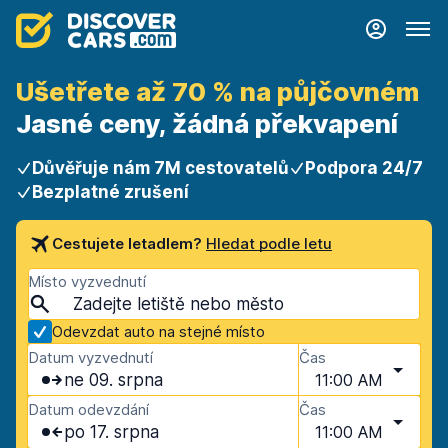
Ušetřete až 70 % na půjčovném
Jasné ceny, žádná překvapení
Důvěřuje nám 7M cestovatelů
Podpora 24/7
Bezplatné zrušení
Cestujete letadlem?
Hledat podle letu
Místo vyzvednutí
Odevzdat auto na stejné místo
Datum vyzvednutí
Čas
ne 09. srpna
11:00 AM
Datum odevzdání
Čas
po 17. srpna
11:00 AM