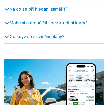
Letiště Solún
od 781,32 Kč denně
Na co se při hledání zaměřit?
Zakynthos
668 akcí v 7 lokacích
Mohu si auto půjčit i bez kreditní karty?
Letiště Zakynthos
od 286,54 Kč denně
Co když se mi změní plány?