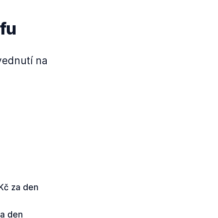
fu
vednutí na
Kč za den
za den