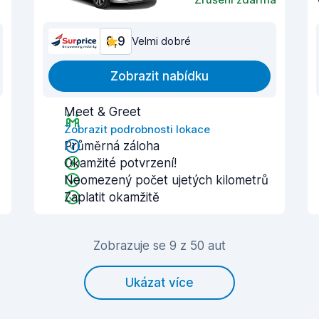
8,9
Velmi dobré
Zobrazit nabídku
Meet & Greet
Zobrazit podrobnosti lokace
Průměrná záloha
Okamžité potvrzení!
Neomezený počet ujetých kilometrů
Zaplatit okamžitě
Zobrazuje se 9 z 50 aut
Ukázat více