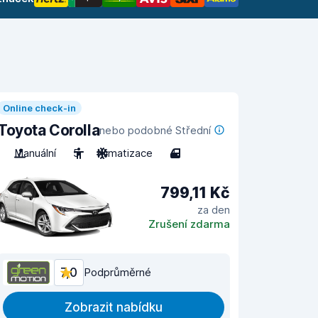
Online check-in
Toyota Corolla
nebo podobné Střední
Manuální
5
Klimatizace
4
799,11 Kč
za den
Zrušení zdarma
7,0
Podprůměrné
Zobrazit nabídku