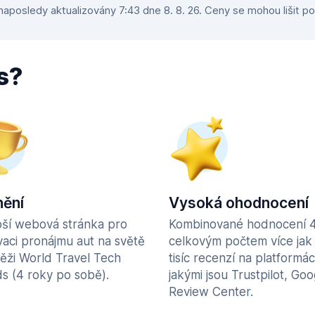
aposledy aktualizovány 7:43 dne 8. 8. 26. Ceny se mohou lišit po
s?
ění
Vysoká ohodnocení
pší webová stránka pro
Kombinované hodnocení 4
vaci pronájmu aut na světě
celkovým počtem více jak
těži World Travel Tech
tisíc recenzí na platformác
s (4 roky po sobě).
jakými jsou Trustpilot, Goo
Review Center.