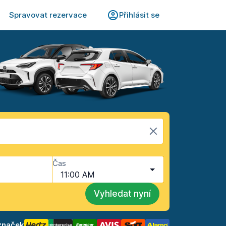
Spravovat rezervace
Přihlásit se
Čas
11:00 AM
Vyhledat nyní
značek