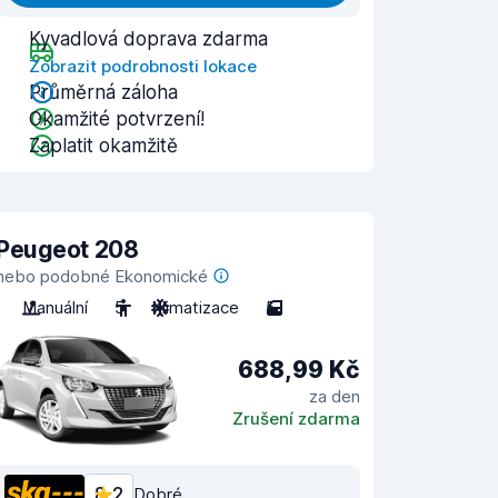
Kyvadlová doprava zdarma
Zobrazit podrobnosti lokace
Průměrná záloha
Okamžité potvrzení!
Zaplatit okamžitě
Peugeot 208
nebo podobné Ekonomické
Manuální
5
Klimatizace
5
688,99 Kč
za den
Zrušení zdarma
8,2
Dobré