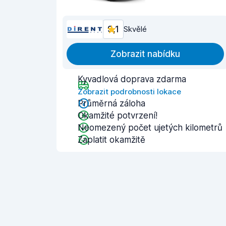
9,1
Skvělé
Zobrazit nabídku
Kyvadlová doprava zdarma
Zobrazit podrobnosti lokace
Průměrná záloha
Okamžité potvrzení!
Neomezený počet ujetých kilometrů
Zaplatit okamžitě