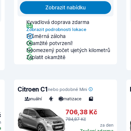
Zobrazit nabídku
Kyvadlová doprava zdarma
Zobrazit podrobnosti lokace
Průměrná záloha
Okamžité potvrzení!
Neomezený počet ujetých kilometrů
Zaplatit okamžitě
Citroen C1
nebo podobné Mini
Manuální
4
Klimatizace
5
706,38 Kč
č
784,87 Kč
n
za den
a
Zrušení zdarma