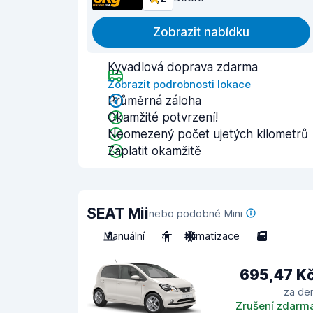
Zobrazit nabídku
Kyvadlová doprava zdarma
Zobrazit podrobnosti lokace
Průměrná záloha
Okamžité potvrzení!
Neomezený počet ujetých kilometrů
Zaplatit okamžitě
SEAT Mii
nebo podobné Mini
Manuální
4
Klimatizace
5
695,47 K
za de
Zrušení zdarm