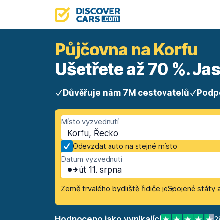
Půjčovna na Korfu
Ušetřete až 70 %. Ja
Důvěřuje nám 7M cestovatelů
Podp
Místo vyzvednutí
Korfu, Řecko
Odevzdat auto na stejné místo
Datum vyzvednutí
út 11. srpna
Země trvalého bydliště řidiče je
Spojené státy 
Hodnoceno jako vynikající
2