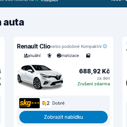
m auta
Renault Clio
nebo podobné Kompaktní
Manuální
5
Klimatizace
5
č
688,92 Kč
n
za den
a
Zrušení zdarma
8,2
Dobré
Zobrazit nabídku