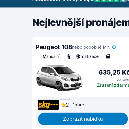
Nejlevnější pronáje
Peugeot 108
nebo podobné Mini
Manuální
4
Klimatizace
5
635,25 K
za de
Zrušení zdarm
8,2
Dobré
Zobrazit nabídku