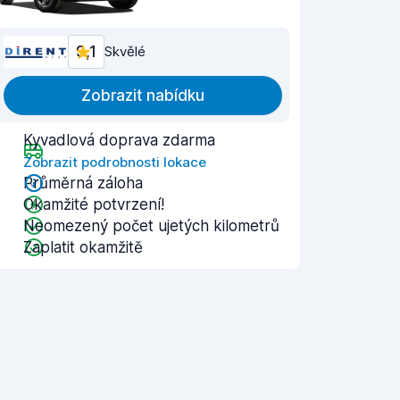
9,1
Skvělé
Zobrazit nabídku
Kyvadlová doprava zdarma
Zobrazit podrobnosti lokace
Průměrná záloha
Okamžité potvrzení!
Neomezený počet ujetých kilometrů
Zaplatit okamžitě