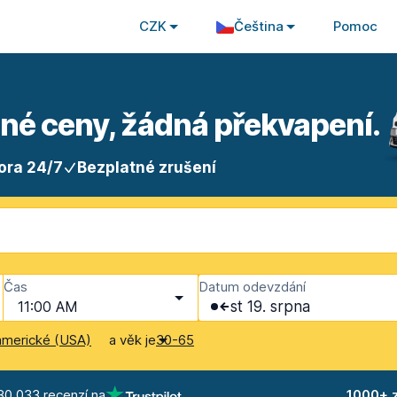
CZK
Čeština
Pomoc
sné ceny, žádná překvapení.
ora 24/7
Bezplatné zrušení
Čas
Datum odevzdání
11:00 AM
st 19. srpna
a věk je
americké (USA)
30-65
80 033 recenzí na
1000+ 