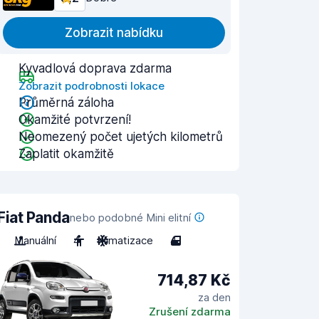
Zobrazit nabídku
Kyvadlová doprava zdarma
Zobrazit podrobnosti lokace
Průměrná záloha
Okamžité potvrzení!
Neomezený počet ujetých kilometrů
Zaplatit okamžitě
Fiat Panda
nebo podobné Mini elitní
Manuální
4
Klimatizace
4
714,87 Kč
za den
Zrušení zdarma