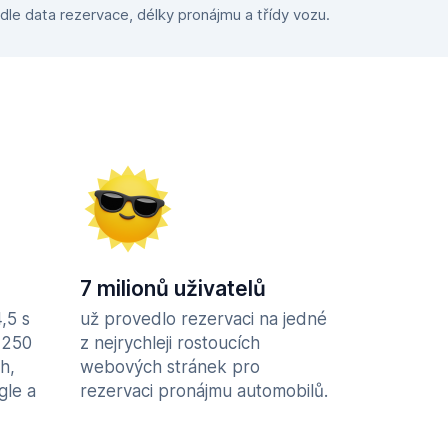
dle data rezervace, délky pronájmu a třídy vozu.
7 milionů uživatelů
,5 s
už provedlo rezervaci na jedné
 250
z nejrychleji rostoucích
h,
webových stránek pro
gle a
rezervaci pronájmu automobilů.