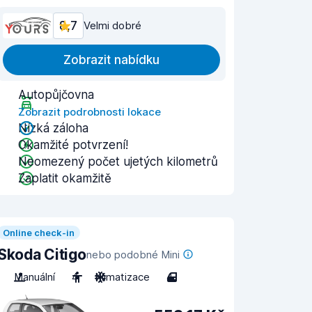
8,7
Velmi dobré
Zobrazit nabídku
Autopůjčovna
Zobrazit podrobnosti lokace
Nízká záloha
Okamžité potvrzení!
Neomezený počet ujetých kilometrů
Zaplatit okamžitě
Online check-in
Skoda Citigo
nebo podobné Mini
Manuální
4
Klimatizace
4