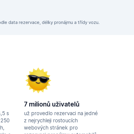
dle data rezervace, délky pronájmu a třídy vozu.
7 milionů uživatelů
,5 s
už provedlo rezervaci na jedné
 250
z nejrychleji rostoucích
h,
webových stránek pro