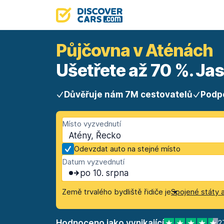
Půjčovna v Aténách
Ušetřete až 70 %. Ja
Důvěřuje nám 7M cestovatelů
Podp
Místo vyzvednutí
Atény, Řecko
Odevzdat auto na stejné místo
Datum vyzvednutí
po 10. srpna
Země trvalého bydliště řidiče je
Spojené státy 
Hodnoceno jako vynikající
2