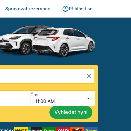
Spravovat rezervace
Přihlásit se
Čas
11:00 AM
Vyhledat nyní
značek