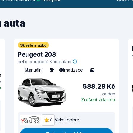
m auta
Skvělé služby
Peugeot 208
nebo podobné Kompaktní
Manuální
5
Klimatizace
5
č
n
588,28 Kč
a
za den
Zrušení zdarma
8,7
Velmi dobré