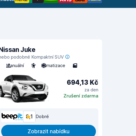
Nissan Juke
nebo podobné Kompaktní SUV
Manuální
5
Klimatizace
5
694,13 Kč
za den
Zrušení zdarma
8,1
Dobré
Zobrazit nabídku