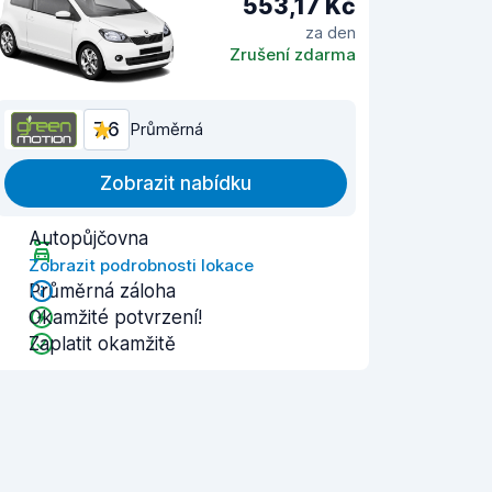
553,17 Kč
za den
Zrušení zdarma
7,6
Průměrná
Zobrazit nabídku
Autopůjčovna
Zobrazit podrobnosti lokace
Průměrná záloha
Okamžité potvrzení!
Zaplatit okamžitě