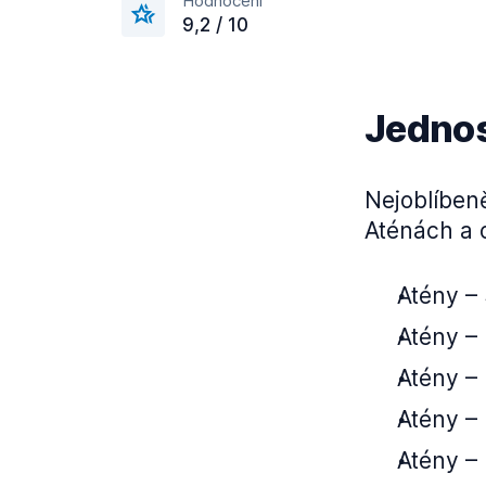
Hodnocení
9,2 / 10
Jednos
Nejoblíben
Aténách a 
Atény –⁠
Atény –⁠
Atény –⁠
Atény –⁠
Atény –⁠