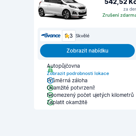
542,52 K
za de
Zrušení zdarm
9,3
Skvělé
Zobrazit nabídku
Autopůjčovna
Zobrazit podrobnosti lokace
Průměrná záloha
Okamžité potvrzení!
Neomezený počet ujetých kilometrů
Zaplatit okamžitě