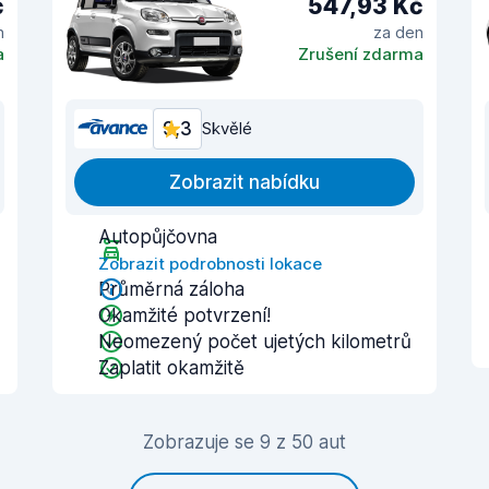
č
547,93 Kč
n
za den
a
Zrušení zdarma
9,3
Skvělé
Zobrazit nabídku
Autopůjčovna
Zobrazit podrobnosti lokace
Průměrná záloha
Okamžité potvrzení!
Neomezený počet ujetých kilometrů
Zaplatit okamžitě
Zobrazuje se 9 z 50 aut