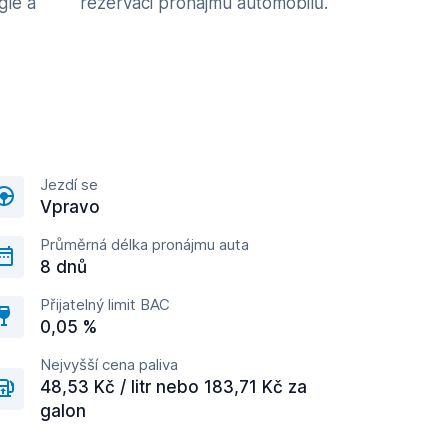
gle a
rezervaci pronájmu automobilů.
Jezdí se
Vpravo
Průměrná délka pronájmu auta
8 dnů
Přijatelný limit BAC
0,05 %
Nejvyšší cena paliva
48,53 Kč / litr nebo 183,71 Kč za
galon