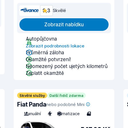
9,3
Skvělé
Zobrazit nabídku
Autopůjčovna
Zobrazit podrobnosti lokace
Průměrná záloha
Okamžité potvrzení!
Neomezený počet ujetých kilometrů
Zaplatit okamžitě
Skvělé služby
Další řidič zdarma
Fiat Panda
nebo podobné Mini
Manuální
4
Klimatizace
4