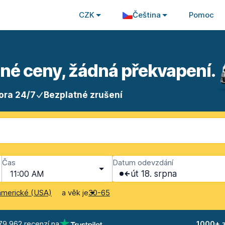
CZK
Čeština
Pomoc
sné ceny, žádná překvapení.
ora 24/7
Bezplatné zrušení
Čas
Datum odevzdání
11:00 AM
út 18. srpna
a věk je
americké (USA)
30-65
79 962 recenzí na
1000+ 