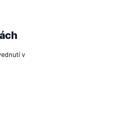
nách
vednutí v