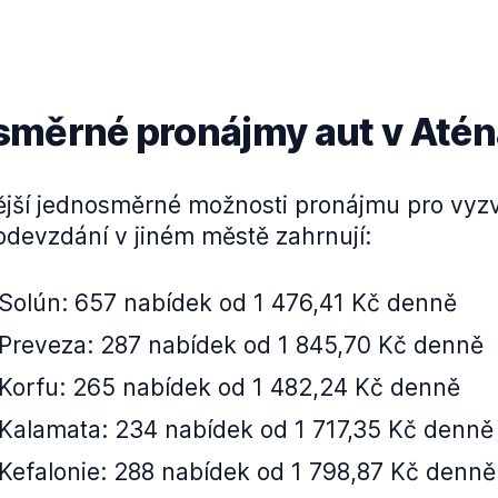
měrné pronájmy aut v Até
ější jednosměrné možnosti pronájmu pro vyz
odevzdání v jiném městě zahrnují:
⁠⁠⁠⁠⁠ Solún: 657 nabídek od 1 476,41 Kč denně
⁠⁠⁠⁠⁠ Preveza: 287 nabídek od 1 845,70 Kč denně
⁠⁠⁠⁠⁠ Korfu: 265 nabídek od 1 482,24 Kč denně
⁠⁠⁠⁠⁠ Kalamata: 234 nabídek od 1 717,35 Kč denně
⁠⁠⁠⁠⁠ Kefalonie: 288 nabídek od 1 798,87 Kč denně