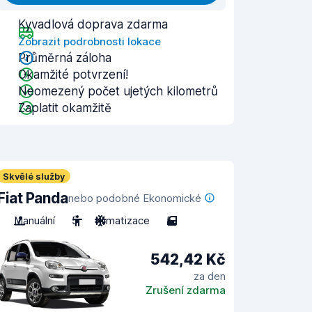
Kyvadlová doprava zdarma
Zobrazit podrobnosti lokace
Průměrná záloha
Okamžité potvrzení!
Neomezený počet ujetých kilometrů
Zaplatit okamžitě
Skvělé služby
Fiat Panda
nebo podobné Ekonomické
Manuální
5
Klimatizace
5
542,42 Kč
za den
Zrušení zdarma