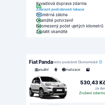
Kyvadlová doprava zdarma
Zobrazit podrobnosti lokace
Průměrná záloha
Okamžité potvrzení!
Neomezený počet ujetých kilometrů
Zaplatit okamžitě
Fiat Panda
nebo podobné Ekonomické
Manuální
4
Klimatizace
5
530,43 K
za de
Zrušení zdarm