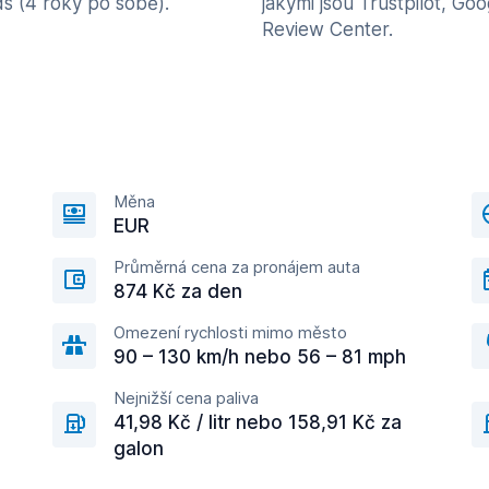
s (4 roky po sobě).
jakými jsou Trustpilot, Goo
Review Center.
Měna
EUR
Průměrná cena za pronájem auta
874 Kč za den
Omezení rychlosti mimo město
90 – 130 km/h nebo 56 – 81 mph
Nejnižší cena paliva
41,98 Kč / litr nebo 158,91 Kč za
galon