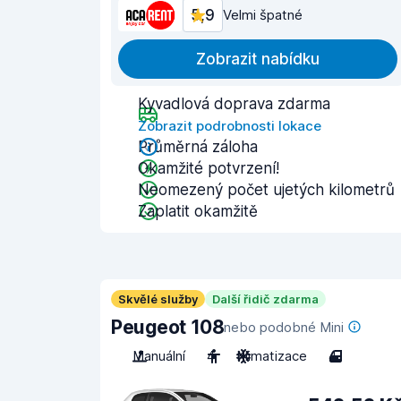
5,9
Velmi špatné
Zobrazit nabídku
Kyvadlová doprava zdarma
Zobrazit podrobnosti lokace
Průměrná záloha
Okamžité potvrzení!
Neomezený počet ujetých kilometrů
Zaplatit okamžitě
Skvělé služby
Další řidič zdarma
Peugeot 108
nebo podobné Mini
Manuální
4
Klimatizace
4