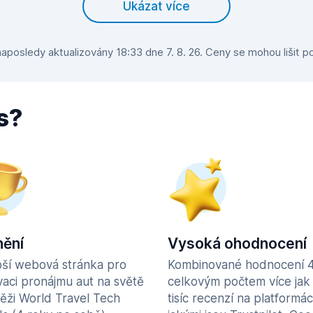
Ukázat více
aposledy aktualizovány 18:33 dne 7. 8. 26. Ceny se mohou lišit po
s?
ění
Vysoká ohodnocení
pší webová stránka pro
Kombinované hodnocení 4
vaci pronájmu aut na světě
celkovým počtem více jak
těži World Travel Tech
tisíc recenzí na platformác