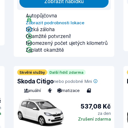
Zobrazit nabídku
Autopůjčovna
Zobrazit podrobnosti lokace
Nízká záloha
Okamžité potvrzení!
Neomezený počet ujetých kilometrů
Zaplatit okamžitě
Skvělé služby
Další řidič zdarma
Skoda Citigo
nebo podobné Mini
Manuální
4
Klimatizace
4
č
537,08 Kč
n
a
za den
Zrušení zdarma