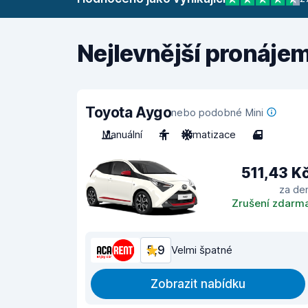
Nejlevnější pronáje
Toyota Aygo
nebo podobné Mini
Manuální
4
Klimatizace
4
511,43 K
za de
Zrušení zdarm
5,9
Velmi špatné
Zobrazit nabídku