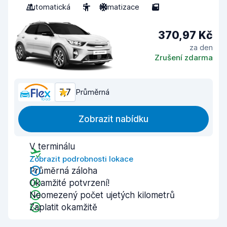
Automatická
5
Klimatizace
5
370,97 Kč
za den
Zrušení zdarma
7,7
Průměrná
Zobrazit nabídku
V terminálu
Zobrazit podrobnosti lokace
Průměrná záloha
Okamžité potvrzení!
Neomezený počet ujetých kilometrů
Zaplatit okamžitě