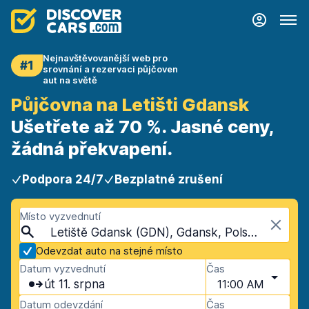
Nejnavštěvovanější web pro
#1
srovnání a rezervaci půjčoven
aut na světě
Půjčovna na Letišti Gdansk
Ušetřete až 70 %. Jasné ceny,
žádná překvapení.
Podpora 24/7
Bezplatné zrušení
Místo vyzvednutí
Letiště Gdansk (GDN), Gdansk, Polsko
Odevzdat auto na stejné místo
Datum vyzvednutí
Čas
út 11. srpna
11:00 AM
Datum odevzdání
Čas