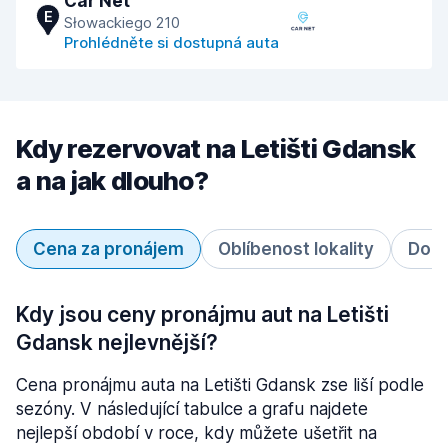
Car Net
E
Słowackiego 210
Prohlédněte si dostupná auta
Kdy rezervovat na Letišti Gdansk
a na jak dlouho?
Cena za pronájem
Oblíbenost lokality
Doba
Kdy jsou ceny pronájmu aut na Letišti
Gdansk nejlevnější?
Cena pronájmu auta na Letišti Gdansk zse liší podle
sezóny. V následující tabulce a grafu najdete
nejlepší období v roce, kdy můžete ušetřit na