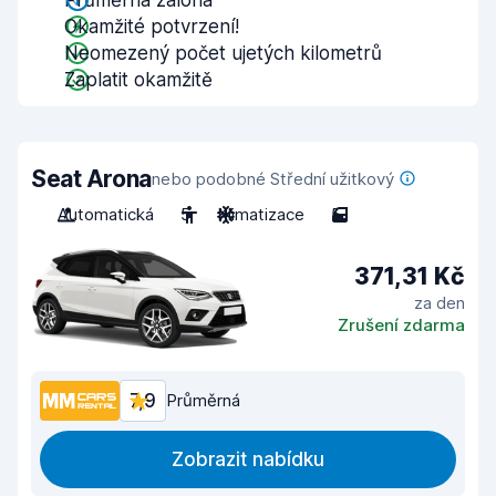
Průměrná záloha
Okamžité potvrzení!
Neomezený počet ujetých kilometrů
Zaplatit okamžitě
Seat Arona
nebo podobné Střední užitkový
Automatická
5
Klimatizace
5
371,31 Kč
za den
Zrušení zdarma
7,9
Průměrná
Zobrazit nabídku