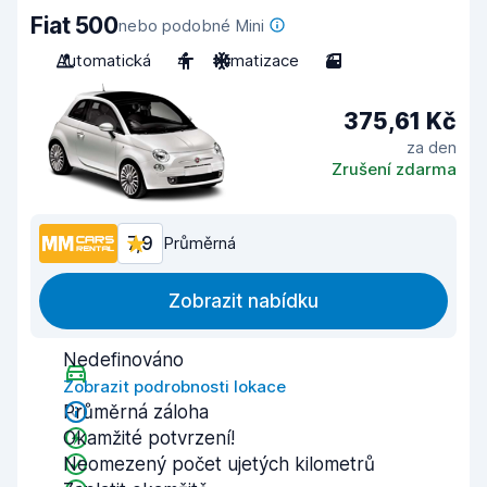
Fiat 500
nebo podobné Mini
Automatická
4
Klimatizace
3
375,61 Kč
za den
Zrušení zdarma
7,9
Průměrná
Zobrazit nabídku
Nedefinováno
Zobrazit podrobnosti lokace
Průměrná záloha
Okamžité potvrzení!
Neomezený počet ujetých kilometrů