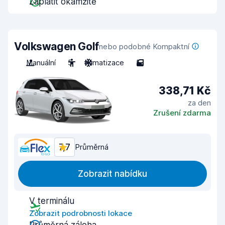
Zaplatit okamžitě
Volkswagen Golf
nebo podobné Kompaktní
Manuální
5
Klimatizace
5
338,71 Kč
za den
Zrušení zdarma
7,7
Průměrná
Zobrazit nabídku
V terminálu
Zobrazit podrobnosti lokace