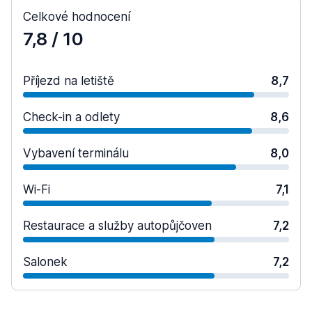
Celkové hodnocení
7,8
/ 10
Příjezd na letiště
8,7
Check-in a odlety
8,6
Vybavení terminálu
8,0
Wi-Fi
7,1
Restaurace a služby autopůjčoven
7,2
Salonek
7,2