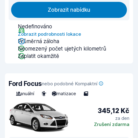
Zobrazit nabídku
Nedefinováno
Zobrazit podrobnosti lokace
Průměrná záloha
Neomezený počet ujetých kilometrů
Zaplatit okamžitě
Ford Focus
nebo podobné Kompaktní
Manuální
5
Klimatizace
5
345,12 Kč
za den
Zrušení zdarma