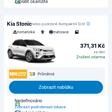
Zaplatit okamžitě
Kia Stonic
nebo podobné Kompaktní SUV
Automatická
5
Klimatizace
5
371,31 Kč
za den
Zrušení zdarma
7,9
Průměrná
Zobrazit nabídku
Nedefinováno
Zobrazit podrobnosti lokace