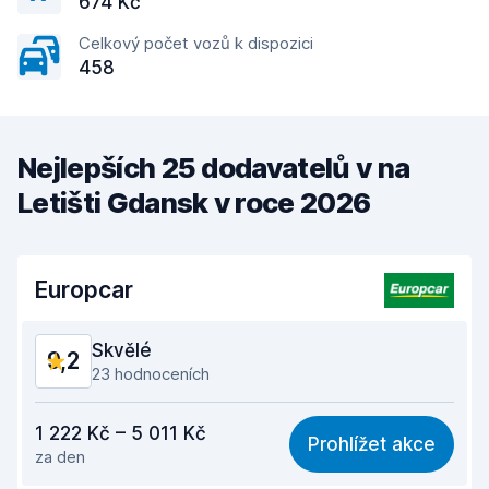
674 Kč
Celkový počet vozů k dispozici
458
Nejlepších 25 dodavatelů v na
Letišti Gdansk v roce 2026
Europcar
Skvělé
9,2
23 hodnoceních
Poměr cena/výkon
8,7
1 222 Kč – 5 011 Kč
Prohlížet akce
za den
Snadno přístupné
9,5