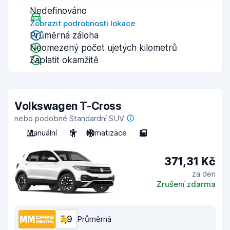
Nedefinováno
Zobrazit podrobnosti lokace
Průměrná záloha
Neomezený počet ujetých kilometrů
Zaplatit okamžitě
Volkswagen T-Cross
nebo podobné Standardní SUV
Manuální
5
Klimatizace
5
371,31 Kč
za den
Zrušení zdarma
7,9
Průměrná