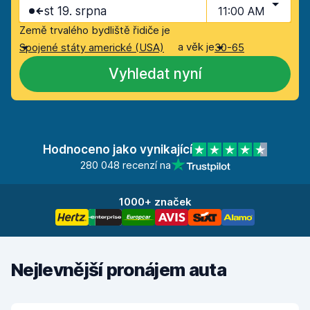
st 19. srpna
11:00 AM
Země trvalého bydliště řidiče je
a věk je
Spojené státy americké (USA)
30-65
Vyhledat nyní
Hodnoceno jako vynikající
280 048 recenzí na
1000+ značek
Nejlevnější pronájem auta