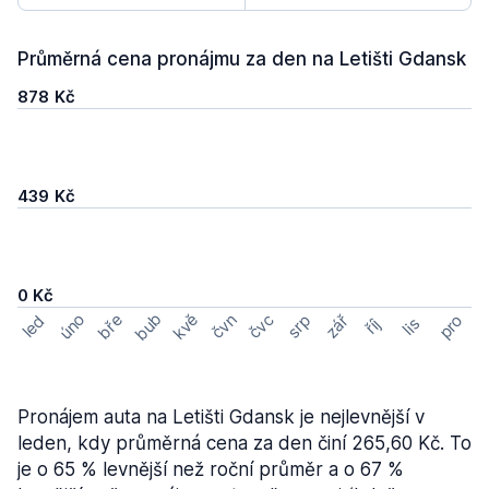
Průměrná cena pronájmu za den na Letišti Gdansk
878 Kč
439 Kč
0 Kč
bub
úno
bře
kvě
čvn
čvc
pro
srp
zář
led
lis
říj
Pronájem auta na Letišti Gdansk je nejlevnější v
leden, kdy průměrná cena za den činí 265,60 Kč. To
je o 65 % levnější než roční průměr a o 67 %