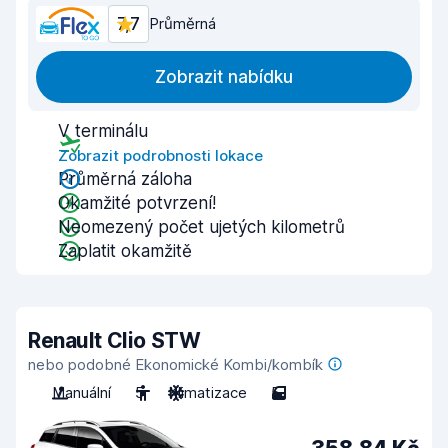
7,7
Průměrná
Zobrazit nabídku
V terminálu
Zobrazit podrobnosti lokace
Průměrná záloha
Okamžité potvrzení!
Neomezený počet ujetých kilometrů
Zaplatit okamžitě
Renault Clio STW
nebo podobné Ekonomické Kombi/kombík
Manuální
5
Klimatizace
5