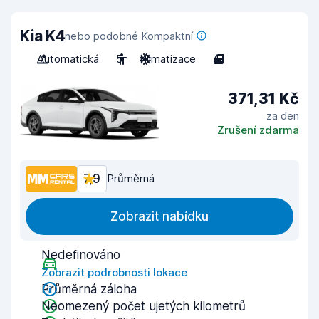
Kia K4
nebo podobné Kompaktní
Automatická
5
Klimatizace
4
371,31 Kč
za den
Zrušení zdarma
7,9
Průměrná
Zobrazit nabídku
Nedefinováno
Zobrazit podrobnosti lokace
Průměrná záloha
Neomezený počet ujetých kilometrů