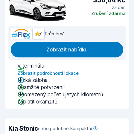
358,84 Kč
za den
Zrušení zdarma
7,7
Průměrná
Zobrazit nabídku
V terminálu
Zobrazit podrobnosti lokace
Nízká záloha
Okamžité potvrzení!
Neomezený počet ujetých kilometrů
Zaplatit okamžitě
Kia Stonic
nebo podobné Kompaktní