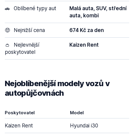
🚗
Oblíbené typy aut
Malá auta, SUV, střední
auta, kombi
🤑
Nejnižší cena
674 Kč za den
👛
Nejlevnější
Kaizen Rent
poskytovatel
Nejoblíbenější modely vozů v
autopůjčovnách
Poskytovatel
Model
D
Kaizen Rent
Hyundai i30