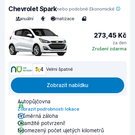
Chevrolet Spark
nebo podobné Ekonomické
Manuální
4
Klimatizace
4
273,45 Kč
za den
Zrušení zdarma
5,4
Velmi špatné
Zobrazit nabídku
Autopůjčovna
Zobrazit podrobnosti lokace
Průměrná záloha
Okamžité potvrzení!
Neomezený počet ujetých kilometrů