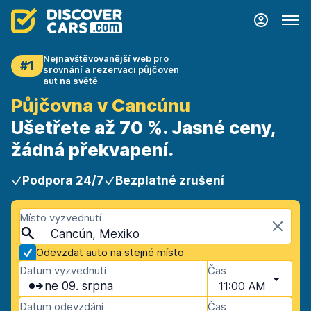
Nejnavštěvovanější web pro
#1
srovnání a rezervaci půjčoven
aut na světě
Půjčovna v Cancúnu
Ušetřete až 70 %. Jasné ceny,
žádná překvapení.
Podpora 24/7
Bezplatné zrušení
Místo vyzvednutí
Cancún, Mexiko
Odevzdat auto na stejné místo
Datum vyzvednutí
Čas
ne 09. srpna
11:00 AM
Datum odevzdání
Čas