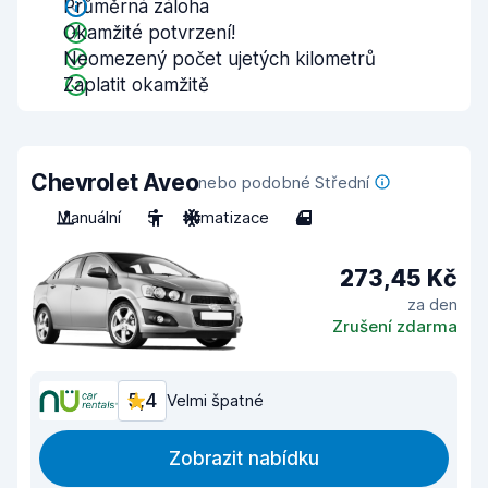
Průměrná záloha
Okamžité potvrzení!
Neomezený počet ujetých kilometrů
Zaplatit okamžitě
Chevrolet Aveo
nebo podobné Střední
Manuální
5
Klimatizace
4
273,45 Kč
za den
Zrušení zdarma
5,4
Velmi špatné
Zobrazit nabídku