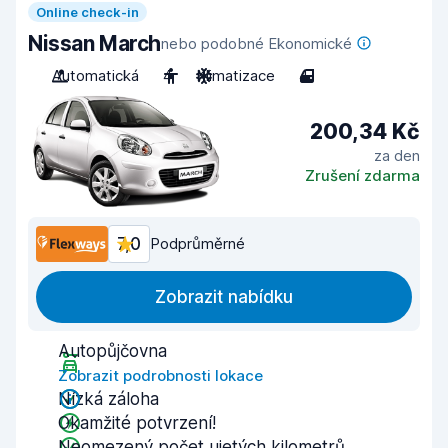
Online check-in
Nissan March
nebo podobné Ekonomické
Automatická
4
Klimatizace
4
200,34 Kč
za den
Zrušení zdarma
7,0
Podprůměrné
Zobrazit nabídku
Autopůjčovna
Zobrazit podrobnosti lokace
Nízká záloha
Okamžité potvrzení!
Neomezený počet ujetých kilometrů