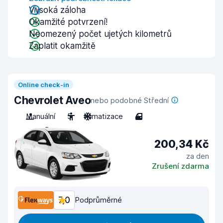
Vysoká záloha
Okamžité potvrzení!
Neomezený počet ujetých kilometrů
Zaplatit okamžitě
Online check-in
Chevrolet Aveo
nebo podobné Střední
Manuální
5
Klimatizace
4
200,34 Kč
za den
Zrušení zdarma
7,0
Podprůměrné