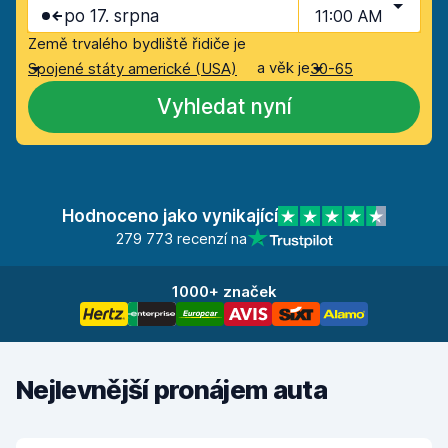
po 17. srpna
11:00 AM
Země trvalého bydliště řidiče je
a věk je
Spojené státy americké (USA)
30-65
Vyhledat nyní
Hodnoceno jako vynikající
279 773 recenzí na
1000+ značek
Nejlevnější pronájem auta