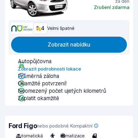
za den
Zrušení zdarma
5,4
Velmi špatné
Zobrazit nabídku
Autopůjčovna
Zobrazit podrobnosti lokace
Průměrná záloha
Okamžité potvrzení!
Neomezený počet ujetých kilometrů
Zaplatit okamžitě
Ford Figo
nebo podobné Kompaktní
Automatická
4
Klimatizace
4