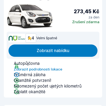
273,45 Kč
za den
Zrušení zdarma
5,4
Velmi špatné
Zobrazit nabídku
Autopůjčovna
Zobrazit podrobnosti lokace
Průměrná záloha
Okamžité potvrzení!
Neomezený počet ujetých kilometrů
Zaplatit okamžitě