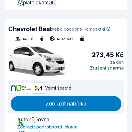
Zaplatit okamžitě
Chevrolet Beat
nebo podobné Kompaktní
Manuální
4
Klimatizace
4
273,45 Kč
za den
Zrušení zdarma
5,4
Velmi špatné
Zobrazit nabídku
Autopůjčovna
Zobrazit podrobnosti lokace