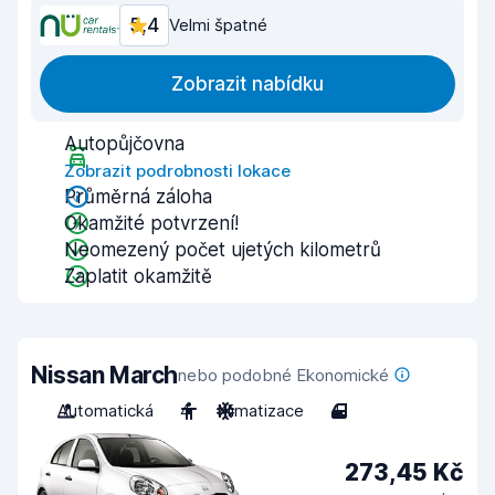
5,4
Velmi špatné
Zobrazit nabídku
Autopůjčovna
Zobrazit podrobnosti lokace
Průměrná záloha
Okamžité potvrzení!
Neomezený počet ujetých kilometrů
Zaplatit okamžitě
Nissan March
nebo podobné Ekonomické
Automatická
4
Klimatizace
4
273,45 Kč