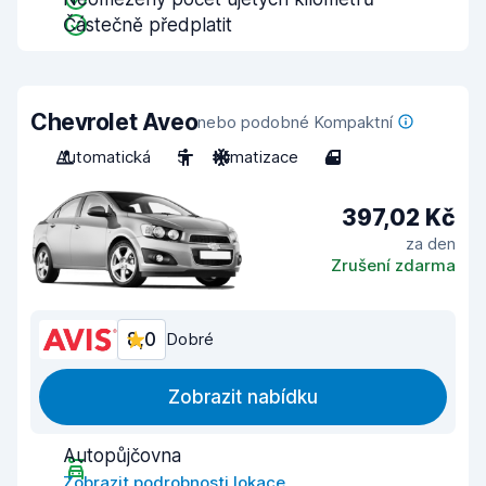
Částečně předplatit
Chevrolet Aveo
nebo podobné Kompaktní
Automatická
5
Klimatizace
4
397,02 Kč
za den
Zrušení zdarma
8,0
Dobré
Zobrazit nabídku
Autopůjčovna
Zobrazit podrobnosti lokace