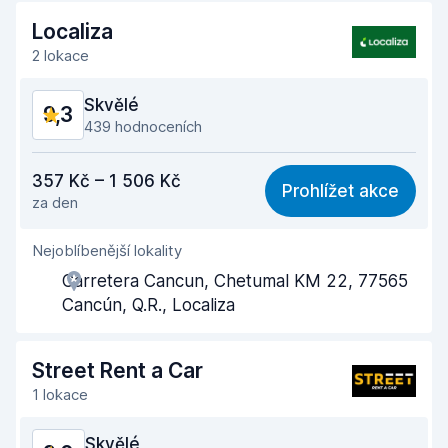
Localiza
2 lokace
Skvělé
9,3
439 hodnoceních
Poměr cena/výkon
9,3
357 Kč – 1 506 Kč
Prohlížet akce
za den
Snadno přístupné
9,3
Nejoblíbenější lokality
Užitečnost zástupce
9,3
Carretera Cancun, Chetumal KM 22, 77565
Čas strávený vyzvednutím
8,8
Cancún, Q.R., Localiza
Čas strávený odevzdáním
9,3
Street Rent a Car
Čistota vozu
9,6
1 lokace
Celkový stav vozu
9,5
Skvělé