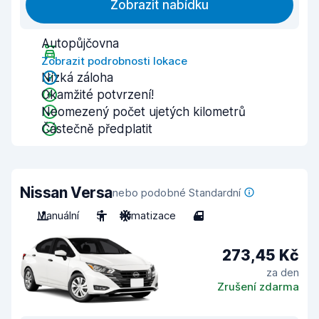
Zobrazit nabídku
Autopůjčovna
Zobrazit podrobnosti lokace
Nízká záloha
Okamžité potvrzení!
Neomezený počet ujetých kilometrů
Částečně předplatit
Nissan Versa
nebo podobné Standardní
Manuální
5
Klimatizace
4
273,45 Kč
za den
Zrušení zdarma