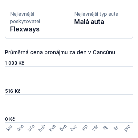
Nejlevnější
Nejlevnější typ auta
Malá auta
poskytovatel
Flexways
Průměrná cena pronájmu za den v Cancúnu
1 033 Kč
516 Kč
0 Kč
bub
úno
bře
kvě
čvn
čvc
pro
srp
zář
led
lis
říj