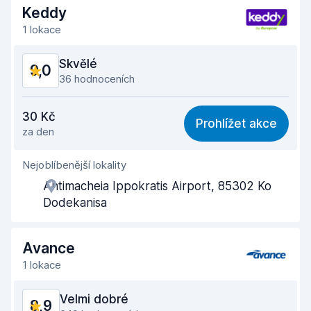
Keddy
1 lokace
Skvělé
9,0
36 hodnoceních
Poměr cena/výkon
8,4
30 Kč
Prohlížet akce
za den
Snadno přístupné
9,3
Nejoblíbenější lokality
Užitečnost zástupce
8,8
Antimacheia Ippokratis Airport, 85302 Ko
Čas strávený vyzvednutím
9,2
Dodekanisa
Čas strávený odevzdáním
9,5
Avance
Čistota vozu
9,2
1 lokace
Celkový stav vozu
8,9
Velmi dobré
8,9