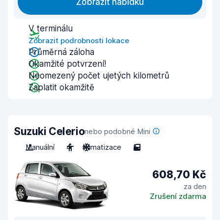
Zobrazit nabídku
V terminálu
Zobrazit podrobnosti lokace
Průměrná záloha
Okamžité potvrzení!
Neomezený počet ujetých kilometrů
Zaplatit okamžitě
Suzuki Celerio
nebo podobné Mini
Manuální
4
Klimatizace
5
608,70 Kč
za den
Zrušení zdarma