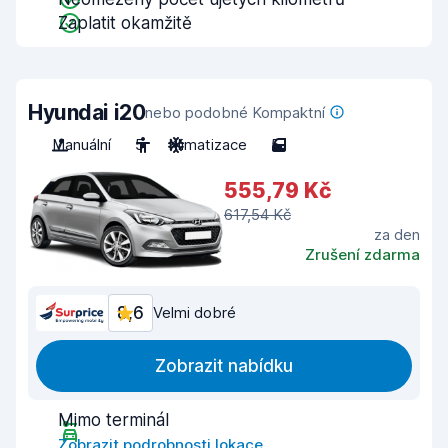
Zaplatit okamžitě
Hyundai i20
nebo podobné Kompaktní
Manuální
5
Klimatizace
5
555,79 Kč
617,54 Kč
za den
Zrušení zdarma
8,6
Velmi dobré
Zobrazit nabídku
Mimo terminál
Zobrazit podrobnosti lokace