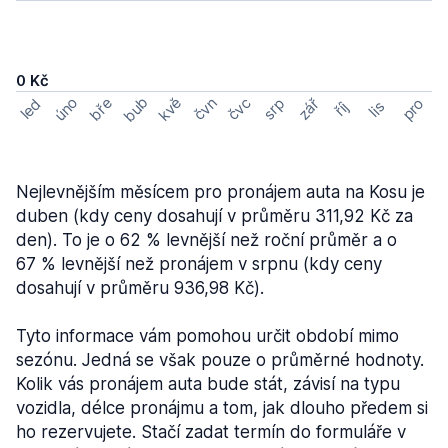
0 Kč
bub
úno
bře
kvě
čvn
čvc
pro
srp
zář
led
lis
říj
Nejlevnějším měsícem pro pronájem auta na Kosu je
duben (kdy ceny dosahují v průměru 311,92 Kč za
den). To je o 62 % levnější než roční průměr a o
67 % levnější než pronájem v srpnu (kdy ceny
dosahují v průměru 936,98 Kč).
Tyto informace vám pomohou určit období mimo
sezónu. Jedná se však pouze o průměrné hodnoty.
Kolik vás pronájem auta bude stát, závisí na typu
vozidla, délce pronájmu a tom, jak dlouho předem si
ho rezervujete. Stačí zadat termín do formuláře v