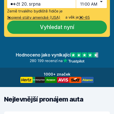
čt 20. srpna
11:00 AM
Země trvalého bydliště řidiče je
a věk je
Spojené státy americké (USA)
30-65
Vyhledat nyní
Hodnoceno jako vynikající
280 199 recenzí na
1000+ značek
Nejlevnější pronájem auta