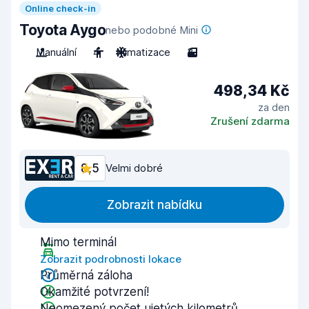
Online check-in
Toyota Aygo
nebo podobné Mini
Manuální
4
Klimatizace
3
498,34 Kč
za den
Zrušení zdarma
8,5
Velmi dobré
Zobrazit nabídku
Mimo terminál
Zobrazit podrobnosti lokace
Průměrná záloha
Okamžité potvrzení!
Neomezený počet ujetých kilometrů