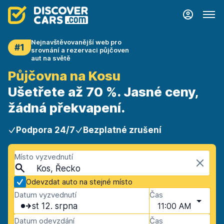
Nejnavštěvovanější web pro
#1
srovnání a rezervaci půjčoven
aut na světě
Půjčovna na Kosu
Ušetřete až 70 %. Jasné ceny,
žádná překvapení.
Podpora 24/7
Bezplatné zrušení
Místo vyzvednutí
Kos, Řecko
Odevzdat auto na stejné místo
Datum vyzvednutí
Čas
st 12. srpna
11:00 AM
Datum odevzdání
Čas