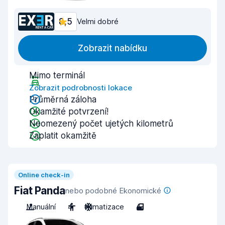
8,5
Velmi dobré
Zobrazit nabídku
Mimo terminál
Zobrazit podrobnosti lokace
Průměrná záloha
Okamžité potvrzení!
Neomezený počet ujetých kilometrů
Zaplatit okamžitě
Online check-in
Fiat Panda
nebo podobné Ekonomické
Manuální
4
Klimatizace
4