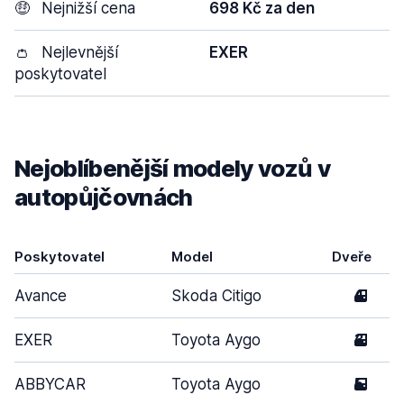
🤑
Nejnižší cena
698 Kč za den
👛
Nejlevnější
EXER
poskytovatel
Nejoblíbenější modely vozů v
autopůjčovnách
Poskytovatel
Model
Dveře
Avance
Skoda Citigo
4
EXER
Toyota Aygo
3
ABBYCAR
Toyota Aygo
5