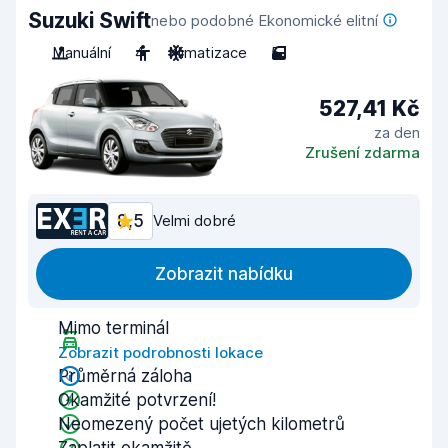
Suzuki Swift
nebo podobné Ekonomické elitní
Manuální
4
Klimatizace
5
527,41 Kč
za den
Zrušení zdarma
8,5
Velmi dobré
Zobrazit nabídku
Mimo terminál
Zobrazit podrobnosti lokace
Průměrná záloha
Okamžité potvrzení!
Neomezený počet ujetých kilometrů