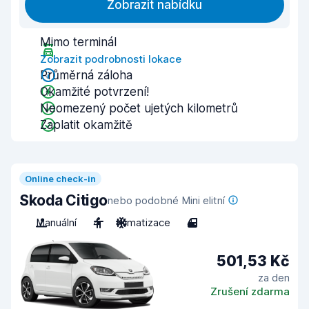
Zobrazit nabídku
Mimo terminál
Zobrazit podrobnosti lokace
Průměrná záloha
Okamžité potvrzení!
Neomezený počet ujetých kilometrů
Zaplatit okamžitě
Online check-in
Skoda Citigo
nebo podobné Mini elitní
Manuální
4
Klimatizace
4
501,53 Kč
za den
Zrušení zdarma