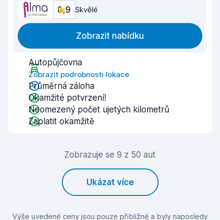
8,9
Skvělé
Zobrazit nabídku
Autopůjčovna
Zobrazit podrobnosti lokace
Průměrná záloha
Okamžité potvrzení!
Neomezený počet ujetých kilometrů
Zaplatit okamžitě
Zobrazuje se 9 z 50 aut
Ukázat více
Výše uvedené ceny jsou pouze přibližné a byly naposledy