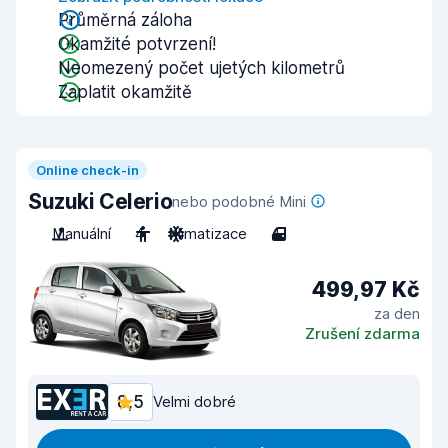
Průměrná záloha
Okamžité potvrzení!
Neomezený počet ujetých kilometrů
Zaplatit okamžitě
Online check-in
Suzuki Celerio
nebo podobné Mini
Manuální
4
Klimatizace
4
499,97 Kč
za den
Zrušení zdarma
8,5
Velmi dobré