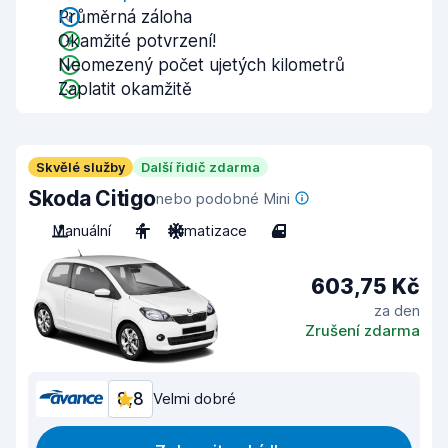
Průměrná záloha
Okamžité potvrzení!
Neomezený počet ujetých kilometrů
Zaplatit okamžitě
Skvělé služby
Další řidič zdarma
Skoda Citigo
nebo podobné Mini
Manuální
4
Klimatizace
4
603,75 Kč
za den
Zrušení zdarma
8,8
Velmi dobré