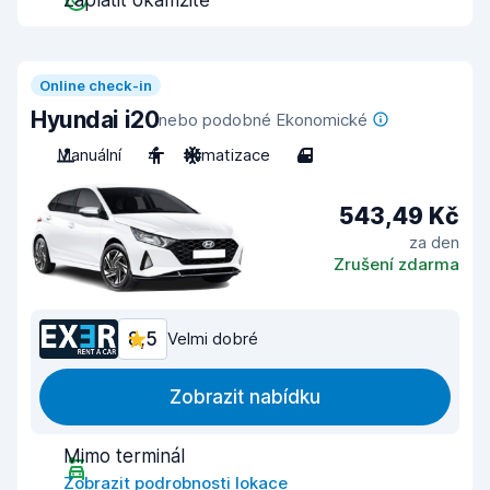
Zaplatit okamžitě
Online check-in
Hyundai i20
nebo podobné Ekonomické
Manuální
4
Klimatizace
4
543,49 Kč
za den
Zrušení zdarma
8,5
Velmi dobré
Zobrazit nabídku
Mimo terminál
Zobrazit podrobnosti lokace