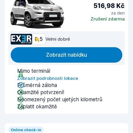
516,98 Kč
za den
Zrušení zdarma
8,5
Velmi dobré
Zobrazit nabídku
Mimo terminál
Zobrazit podrobnosti lokace
Průměrná záloha
Okamžité potvrzení!
Neomezený počet ujetých kilometrů
Zaplatit okamžitě
Online check-in