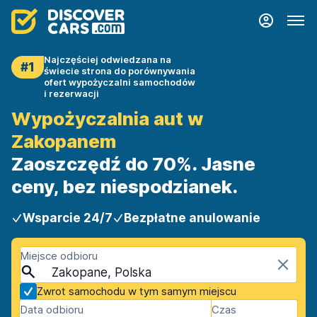
Najczęściej odwiedzana na
#1
świecie strona do porównywania
ofert wypożyczalni samochodów
i rezerwacji
Wypożyczalnia aut w
Zakopanem
Zaoszczędź do 70%. Jasne
ceny, bez niespodzianek.
Wsparcie 24/7
Bezpłatne anulowanie
Miejsce odbioru
Zakopane, Polska
Zwrot samochodu w tym samym miejscu
Data odbioru
Czas