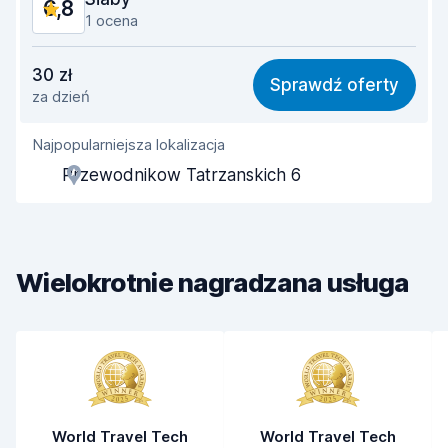
6,8
1 ocena
Stosunek jakości do ceny
5,6
30 zł
Sprawdź oferty
za dzień
Łatwość znalezienia
8,2
Najpopularniejsza lokalizacja
Pomocność przedstawiciela
5,3
Przewodnikow Tatrzanskich 6
Szybkość odbioru
8,0
Szybkość zwrotu
8,2
Wielokrotnie nagradzana usługa
Czystość samochodu
6,0
Stan samochodu
6,0
World Travel Tech
World Travel Tech