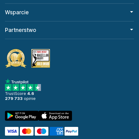
Wsparcie
Partnerstwo
TrustScore
4.6
279 733
opinie