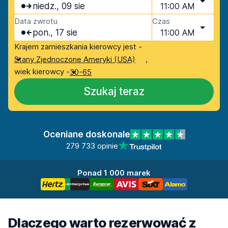
niedz., 09 sie
11:00 AM
Data zwrotu
Czas
pon., 17 sie
11:00 AM
Krajem zamieszkania kierowcy jest -
,
Stany Zjednoczone Ameryki (USA)
wiek kierowcy -
30-65
Szukaj teraz
Oceniane doskonale
279 733 opinie
Ponad 1 000 marek
Dlaczego warto rezerwować z