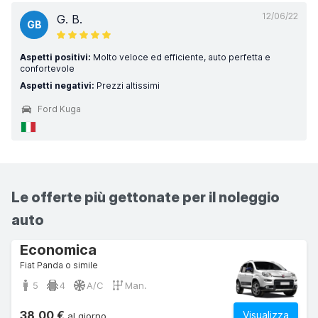
12/06/22
G. B.
GB
Aspetti positivi:
Molto veloce ed efficiente, auto perfetta e
confortevole
Aspetti negativi:
Prezzi altissimi
Ford Kuga
Le offerte più gettonate per il noleggio
auto
Economica
Fiat Panda o simile
5
4
A/C
Man.
38,00 €
Visualizza
al giorno