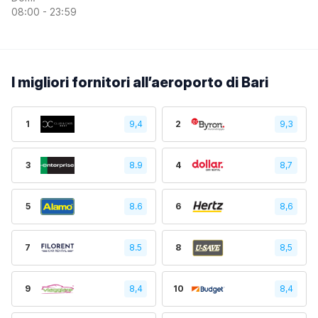
08:00 - 23:59
I migliori fornitori all’aeroporto di Bari
1
9,4
2
9,3
3
8.9
4
8,7
5
8.6
6
8,6
7
8.5
8
8,5
9
8,4
10
8,4