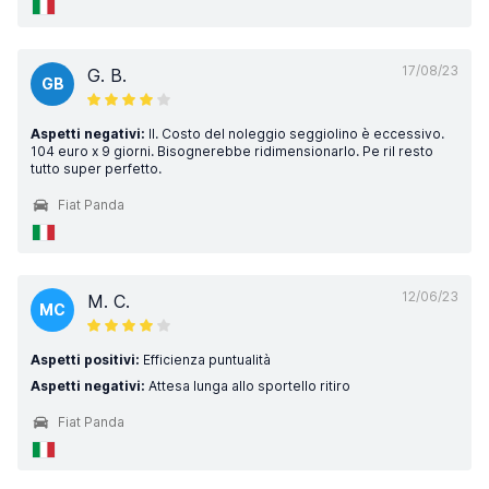
17/08/23
G. B.
GB
Aspetti negativi:
Il. Costo del noleggio seggiolino è eccessivo.
104 euro x 9 giorni. Bisognerebbe ridimensionarlo. Pe ril resto
tutto super perfetto.
Fiat Panda
12/06/23
M. C.
MC
Aspetti positivi:
Efficienza puntualità
Aspetti negativi:
Attesa lunga allo sportello ritiro
Fiat Panda