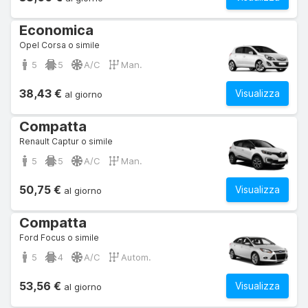
Economica
Opel Corsa o simile
5
5
A/C
Man.
38,43 €
Visualizza
al giorno
Compatta
Renault Captur o simile
5
5
A/C
Man.
50,75 €
Visualizza
al giorno
Compatta
Ford Focus o simile
5
4
A/C
Autom.
53,56 €
Visualizza
al giorno