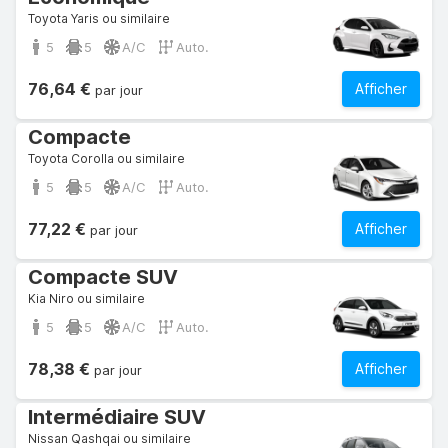
Toyota Yaris ou similaire
5
5
A/C
Auto.
76,64 €
Afficher
par jour
Compacte
Toyota Corolla ou similaire
5
5
A/C
Auto.
77,22 €
Afficher
par jour
Compacte SUV
Kia Niro ou similaire
5
5
A/C
Auto.
78,38 €
Afficher
par jour
Intermédiaire SUV
Nissan Qashqai ou similaire