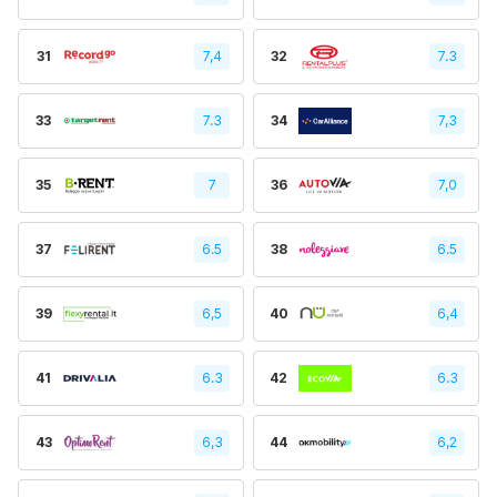
31
7,4
32
7.3
33
7.3
34
7,3
35
7
36
7,0
37
6.5
38
6.5
39
6,5
40
6,4
41
6.3
42
6.3
43
6,3
44
6,2