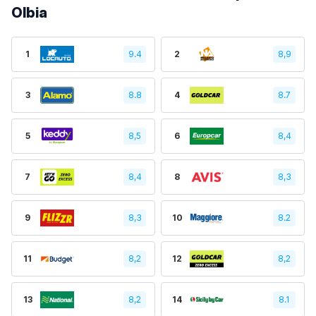
Olbia
1
9.4
2
8,9
3
8.8
4
8.7
5
8,5
6
8,4
7
8,4
8
8,3
9
8,3
10
8.2
11
8,2
12
8,2
13
8,2
14
8.1