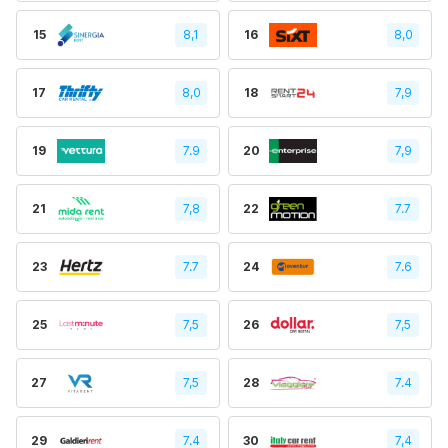
15
8,1
16
8,0
17
8,0
18
7,9
19
7.9
20
7,9
21
7,8
22
7.7
23
7.7
24
7.6
25
7,5
26
7,5
27
7,5
28
7.4
29
7.4
30
7,4