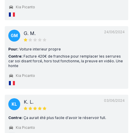
Kia Picanto
24/06/2024
G. M.
GM
Pour:
Voiture interieur propre
Contre:
Facture 420€ de franchise pour remplacer les serrures
car soi disant forcé, hors tout fonctionne, la preuve en vidéo. Une
honte
Kia Picanto
03/06/2024
K. L.
KL
Contre:
Ça aurait été plus facile d'avoir le réservoir full.
Kia Picanto