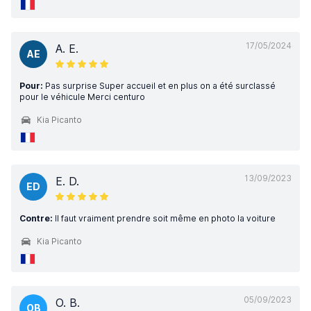
17/05/2024
A. E.
AE
Pour:
Pas surprise Super accueil et en plus on a été surclassé
pour le véhicule Merci centuro
Kia Picanto
13/09/2023
E. D.
ED
Contre:
Il faut vraiment prendre soit même en photo la voiture
Kia Picanto
05/09/2023
O. B.
OB