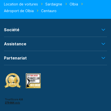
Location de voitures
Sardaigne
Olbia
Aéroport de Olbia
Centauro
Société
Assistance
Partenariat