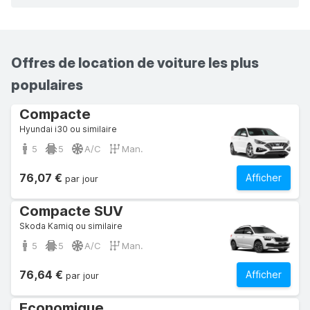
Offres de location de voiture les plus
populaires
Compacte
Hyundai i30 ou similaire
5
5
A/C
Man.
76,07 €
Afficher
par jour
Compacte SUV
Skoda Kamiq ou similaire
5
5
A/C
Man.
76,64 €
Afficher
par jour
Economique