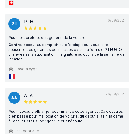
16/09/2021
P. H.
PH
Pour:
proprete et etat general de la voiture.
Contre:
acceuil au comptoir et le forcing pour vous faire
souscrire des garanties deja inclues dans ma formule. 21 EUROS
preleves sans autorisation ni signature au cours de la semaine de
location.
Toyota Aygo
26/08/2021
A. A.
AA
Pour:
Locauto olbia : je recommande cette agence. Ça c'est très
bien passé pour ma location de voiture, du début à la fin, la dame
à l'accueil était super gentille et à l'écoute.
Peugeot 308