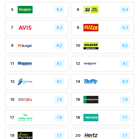
5
8,4
6
8,4
7
8,3
8
8,3
9
8,2
10
8,2
11
8.1
12
8.1
13
8,1
14
8,0
15
7,9
16
7,9
17
7,8
18
7.7
19
7.7
20
7.7