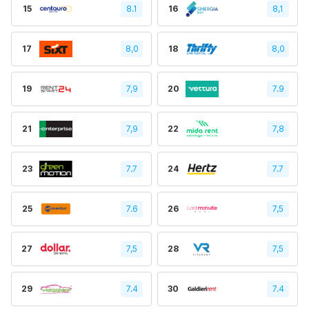
15
8.1
16
8,1
17
8,0
18
8,0
19
7,9
20
7.9
21
7,9
22
7,8
23
7.7
24
7.7
25
7.6
26
7,5
27
7,5
28
7,5
29
7.4
30
7.4