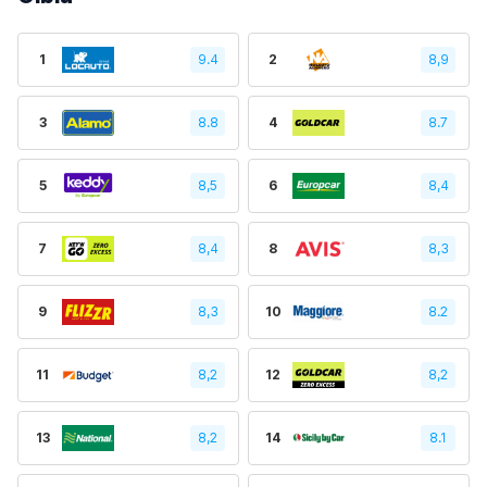
1
9.4
2
8,9
3
8.8
4
8.7
5
8,5
6
8,4
7
8,4
8
8,3
9
8,3
10
8.2
11
8,2
12
8,2
13
8,2
14
8.1