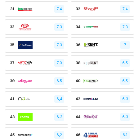
31
7,4
32
7,4
33
7.3
34
7.3
35
7,3
36
7
37
7,0
38
6.5
39
6.5
40
6,5
41
6,4
42
6.3
43
6.3
44
6,3
45
6,2
46
6.1