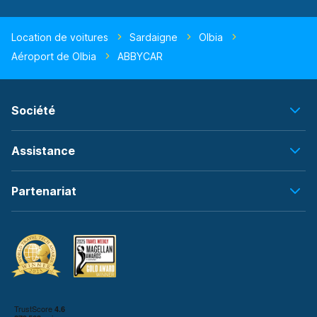
Location de voitures
Sardaigne
Olbia
Aéroport de Olbia
ABBYCAR
Société
Assistance
Partenariat