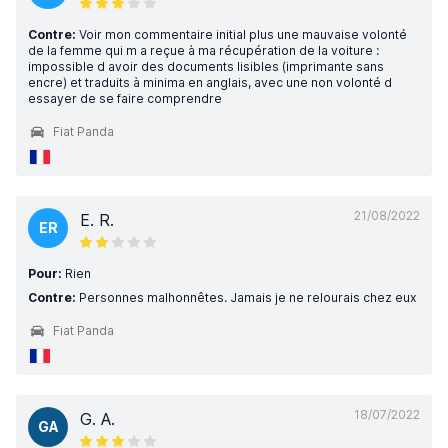
Contre:
Voir mon commentaire initial plus une mauvaise volonté
de la femme qui m a reçue à ma récupération de la voiture :
impossible d avoir des documents lisibles (imprimante sans
encre) et traduits à minima en anglais, avec une non volonté d
essayer de se faire comprendre
Fiat Panda
21/08/2022
E. R.
ER
Pour:
Rien
Contre:
Personnes malhonnêtes. Jamais je ne relourais chez eux
Fiat Panda
18/07/2022
G. A.
GA