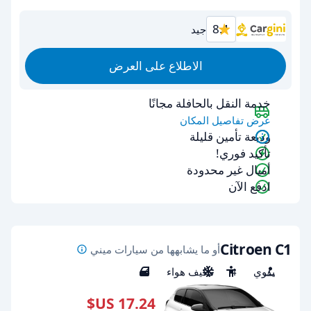
8.1
جيد
الاطلاع على العرض
خدمة النقل بالحافلة مجانًا
عرض تفاصيل المكان
وديعة تأمين قليلة
تأكيد فوري!
أميال غير محدودة
ادفع الآن
Citroen C1
أو ما يشابهها من سيارات ميني
يدوي
4
مكيف هواء
4