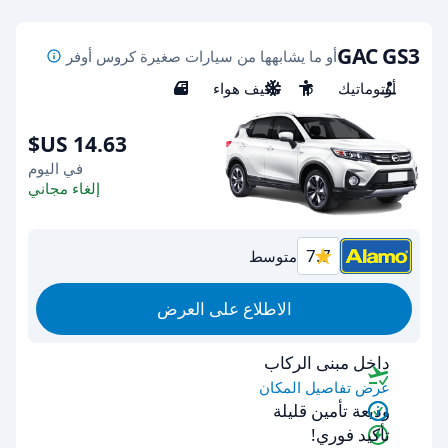
GAC GS3
أو ما يشابهها من سيارات صغيرة كروس أوفر
أوتوماتيك
5
مكيف هواء
5
في اليوم
إلغاء مجاني
7.7
متوسط
الاطلاع على العرض
داخل مبنى الركاب
عرض تفاصيل المكان
وديعة تأمين قليلة
تأكيد فوري!