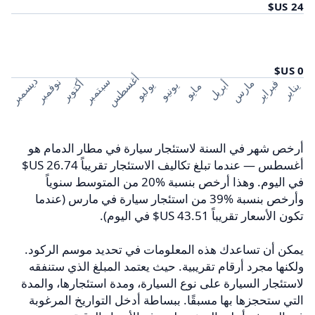
أغسطس
ديسمبر
سبتمبر
نوفمبر
مارس
فبراير
أكتوبر
أبريل
يوليو
يونيو
يناير
مايو
أرخص شهر في السنة لاستئجار سيارة في مطار الدمام هو
أغسطس — عندما تبلغ تكاليف الاستئجار تقريباً ‏26.74 US$
في اليوم. وهذا أرخص بنسبة 20‎%‎ من المتوسط سنوياً
وأرخص بنسبة 39‎%‎ من استئجار سيارة في مارس (عندما
تكون الأسعار تقريباً ‏43.51 US$ في اليوم).
يمكن أن تساعدك هذه المعلومات في تحديد موسم الركود.
ولكنها مجرد أرقام تقريبية. حيث يعتمد المبلغ الذي ستنفقه
لاستئجار السيارة على نوع السيارة، ومدة استئجارها، والمدة
التي ستحجزها بها مسبقًا. ببساطة أدخل التواريخ المرغوبة