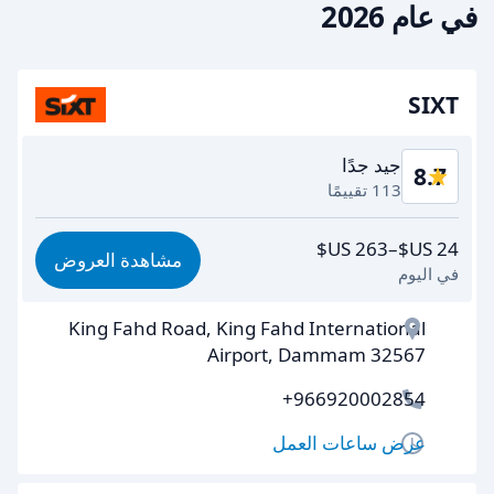
في عام 2026
SIXT
جيد جدًا
8.7
113 تقييمًا
القيمة مقابل المال
8.5
مشاهدة العروض
في اليوم
سهولة الوصول
8.9
King Fahd Road, King Fahd International
تعاون الوكلاء
8.6
Airport, Dammam 32567
سرعة الاستلام
8.8
+966920002854
سرعة التسليم
8.7
عرض ساعات العمل
نظافة السيارة
8.7