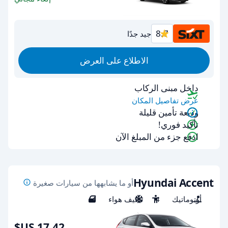
8.7
جيد جدًا
الاطلاع على العرض
داخل مبنى الركاب
عرض تفاصيل المكان
وديعة تأمين قليلة
تأكيد فوري!
ادفع جزء من المبلغ الآن
Hyundai Accent
أو ما يشابهها من سيارات صغيرة
أوتوماتيك
4
مكيف هواء
4