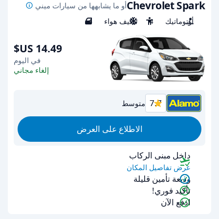
Chevrolet Spark
أو ما يشابهها من سيارات ميني
أوتوماتيك
4
مكيف هواء
4
في اليوم
إلغاء مجاني
7.7
متوسط
الاطلاع على العرض
داخل مبنى الركاب
عرض تفاصيل المكان
وديعة تأمين قليلة
تأكيد فوري!
ادفع الآن