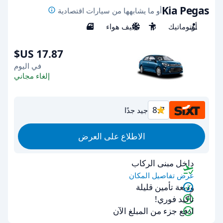
Kia Pegas
أو ما يشابهها من سيارات اقتصادية
أوتوماتيك
5
مكيف هواء
5
في اليوم
إلغاء مجاني
8.7
جيد جدًا
الاطلاع على العرض
داخل مبنى الركاب
عرض تفاصيل المكان
وديعة تأمين قليلة
تأكيد فوري!
ادفع جزء من المبلغ الآن