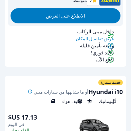
7.7
متوسط
الاطلاع على العرض
داخل مبنى الركاب
عرض تفاصيل المكان
وديعة تأمين قليلة
تأكيد فوري!
ادفع الآن
خدمة ممتازة
Hyundai i10
أو ما يشابهها من سيارات ميني
أوتوماتيك
5
مكيف هواء
4
في اليوم
إلغاء مجاني