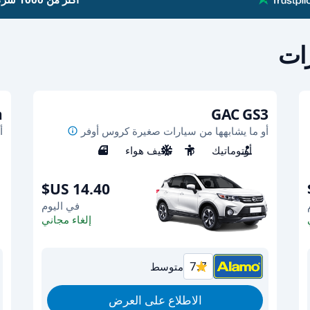
رات
a
GAC GS3
أو ما يشابهها من سيارات صغيرة كروس أوفر
أ
أوتوماتيك
5
مكيف هواء
5
في اليوم
إلغاء مجاني
7.7
متوسط
الاطلاع على العرض