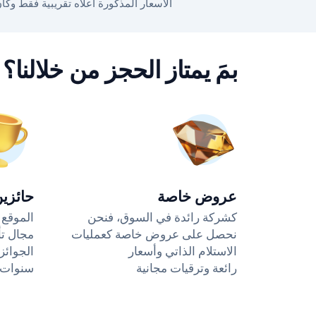
الأسعار المذكورة أعلاه تقريبية فقط وكان آخر تحديث لها في 11:04 ص من 7‏/8‏/26. وقد تختلف الأسعار 
بمَ يمتاز الحجز من خلالنا؟
عروض خاصة
حائزي
كشركة رائدة في السوق، فنحن
الموقع ا
نحصل على عروض خاصة كعمليات
مجال تأ
الاستلام الذاتي وأسعار
رائعة وترقيات مجانية
سنوات ع