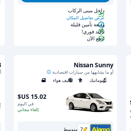
داخل مبنى الركاب
عرض تفاصيل المكان
وديعة تأمين قليلة
تأكيد فوري!
ادفع الآن
3
Nissan Sunny
أو ما يشابهها من سيارات اقتصادية
أ
أوتوماتيك
5
مكيف هواء
4
في اليوم
إلغاء مجاني
7.7
متوسط