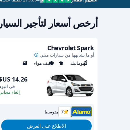
أرخص أسعار لتأجير السيا
Chevrolet Spark
أو ما يشابهها من سيارات ميني
أوتوماتيك
4
مكيف هواء
4
في اليوم
إلغاء مجاني
7.7
متوسط
الاطلاع على العرض