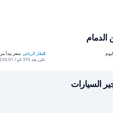
مطار الرياض
سعر يبدأ من ‏23.39 US$ في الي
على بعد 375 كم / 233.01 ميل
ير السيارات