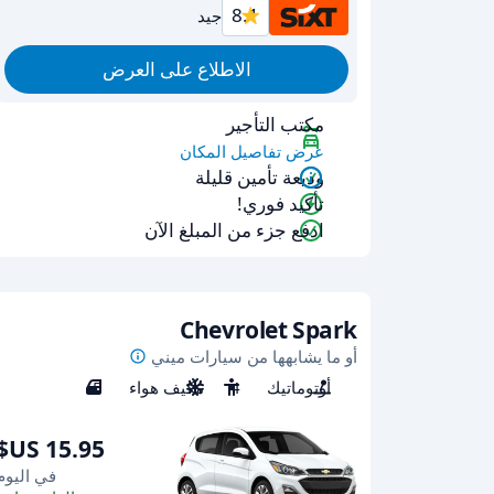
8.1
جيد
الاطلاع على العرض
مكتب التأجير
عرض تفاصيل المكان
وديعة تأمين قليلة
تأكيد فوري!
ادفع جزء من المبلغ الآن
Chevrolet Spark
أو ما يشابهها من سيارات ميني
أوتوماتيك
4
مكيف هواء
5
في اليوم