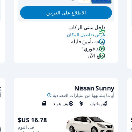
الاطلاع على العرض
داخل مبنى الركاب
عرض تفاصيل المكان
وديعة تأمين قليلة
تأكيد فوري!
ادفع الآن
t
Nissan Sunny
أو ما يشابهها من سيارات اقتصادية
أ
أوتوماتيك
5
مكيف هواء
4
في اليوم