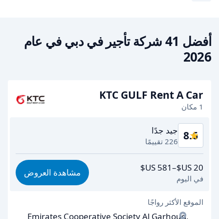
أفضل 41 شركة تأجير في دبي في عام
2026
KTC GULF Rent A Car
1 مكان
جيد جدًا
8.6
226 تقييمًا
القيمة مقابل المال
8.4
مشاهدة العروض
في اليوم
سهولة الوصول
8.7
الموقع الأكثر رواجًا
تعاون الوكلاء
8.3
Emirates Cooperative Society Al Garhoud,