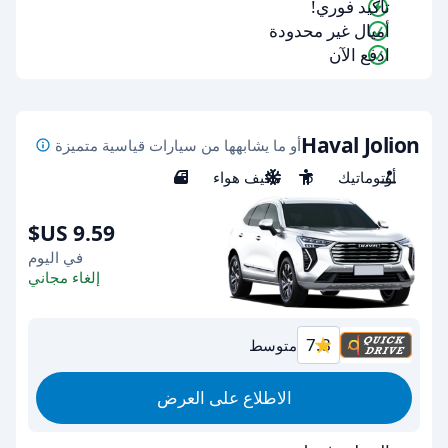
تأكيد فوري!
أميال غير محدودة
ادفع الآن
Haval Jolion
أو ما يشابهها من سيارات قياسية متميزة
أوتوماتيك
5
مكيف هواء
5
في اليوم
إلغاء مجاني
7.8
متوسط
الاطلاع على العرض