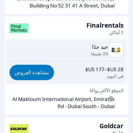
سرعة الاستلام
9.0
Building No S2 31 41 A Street, Dubai
سرعة التسليم
8.8
Finalrentals
نظافة السيارة
8.8
7 أماكن
حالة السيارة
8.4
جيد جدًا
8.6
20 تقييمًا
القيمة مقابل المال
8.6
مشاهدة العروض
في اليوم
سهولة الوصول
8.5
الموقع الأكثر رواجًا
تعاون الوكلاء
8.6
Al Maktoum International Airport, Emirates
سرعة الاستلام
8.4
Rd - Dubai South - Dubai
سرعة التسليم
8.7
Goldcar
نظافة السيارة
8.6