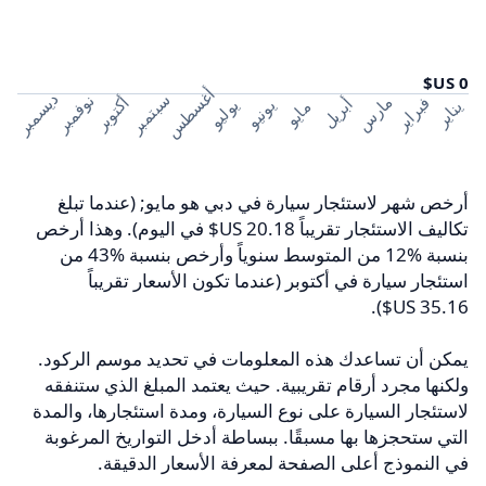
أغسطس
ديسمبر
سبتمبر
نوفمبر
مارس
فبراير
أكتوبر
أبريل
يوليو
يونيو
يناير
مايو
أرخص شهر لاستئجار سيارة في دبي هو مايو; (عندما تبلغ
تكاليف الاستئجار تقريباً ‏20.18 US$ في اليوم). وهذا أرخص
بنسبة 12‎%‎ من المتوسط سنوياً وأرخص بنسبة 43‎%‎ من
استئجار سيارة في أكتوبر (عندما تكون الأسعار تقريباً
يمكن أن تساعدك هذه المعلومات في تحديد موسم الركود.
ولكنها مجرد أرقام تقريبية. حيث يعتمد المبلغ الذي ستنفقه
لاستئجار السيارة على نوع السيارة، ومدة استئجارها، والمدة
التي ستحجزها بها مسبقًا. ببساطة أدخل التواريخ المرغوبة
في النموذج أعلى الصفحة لمعرفة الأسعار الدقيقة.