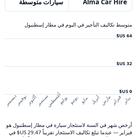
Alma Car Hire
سيارات متوسطة
متوسط تكاليف التأجير في اليوم في مطار إسطنبول
أغسطس
ديسمبر
سبتمبر
نوفمبر
مارس
فبراير
أكتوبر
أبريل
يوليو
يونيو
يناير
مايو
أرخص شهر في السنة لاستئجار سيارة في مطار إسطنبول هو
فبراير — عندما تبلغ تكاليف الاستئجار تقريباً ‏29.47 US$ في