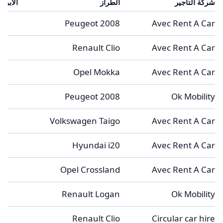
شركة التأجير
الطراز
الأبوا
5
Peugeot 2008
Avec Rent A Car
4
Renault Clio
Avec Rent A Car
5
Opel Mokka
Avec Rent A Car
5
Peugeot 2008
Ok Mobility
5
Volkswagen Taigo
Avec Rent A Car
4
Hyundai i20
Avec Rent A Car
5
Opel Crossland
Avec Rent A Car
4
Renault Logan
Ok Mobility
5
Renault Clio
Circular car hire