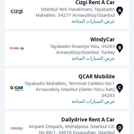
Cizgi Rent A Car
Istanbul Yeni Havalimanı, Tayakadın
A
Mahallesi. 34277 Arnavutköy/Istanbul
عرض السيارات المتاحة
WindyCar
Tayakadin Ihsaniye Yolu, 34283
B
Arnavutkoy/Istanbul, Turkey
عرض السيارات المتاحة
QCAR Mobilite
Tayakadın Mahallesi, Terminal Caddesi No:1
C
Arnavutköy Istanbul (Gelen Yolcu Katı)
34283
عرض السيارات المتاحة
Dailydrive Rent A Car
Airpark Otopark, Mithatpasa, Istanbul Cd.
D
No 86/1, 34076 Eyupsultan, Istanbul