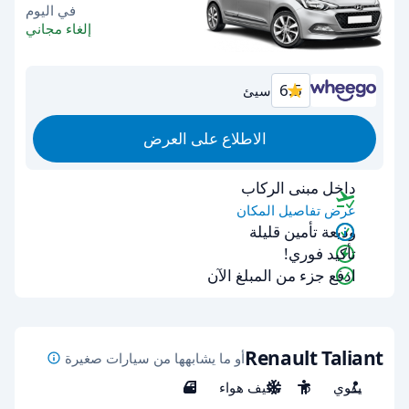
في اليوم
إلغاء مجاني
6.5
سيئ
الاطلاع على العرض
داخل مبنى الركاب
عرض تفاصيل المكان
وديعة تأمين قليلة
تأكيد فوري!
ادفع جزء من المبلغ الآن
Renault Taliant
أو ما يشابهها من سيارات صغيرة
يدوي
5
مكيف هواء
5