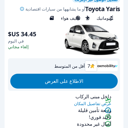
Toyota Yaris
أو ما يشابهها من سيارات اقتصادية
أوتوماتيك
5
مكيف هواء
5
في اليوم
إلغاء مجاني
7.1
أقل من المتوسط
الاطلاع على العرض
داخل مبنى الركاب
عرض تفاصيل المكان
وديعة تأمين قليلة
تأكيد فوري!
أميال غير محدودة