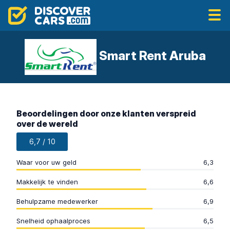
Smart Rent Aruba
Beoordelingen door onze klanten verspreid
over de wereld
6,7 / 10
Waar voor uw geld
6,3
Makkelijk te vinden
6,6
Behulpzame medewerker
6,9
Snelheid ophaalproces
6,5