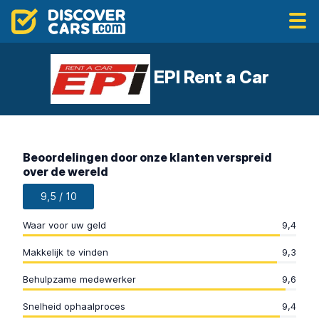
EPI Rent a Car
Beoordelingen door onze klanten verspreid
over de wereld
9,5 / 10
Waar voor uw geld
9,4
Makkelijk te vinden
9,3
Behulpzame medewerker
9,6
Snelheid ophaalproces
9,4