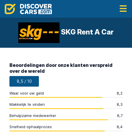
SKG Rent A Car
Beoordelingen door onze klanten verspreid
over de wereld
8,5 / 10
Waar voor uw geld
8,2
Makkelijk te vinden
8,3
Behulpzame medewerker
8,7
Snelheid ophaalproces
8,4