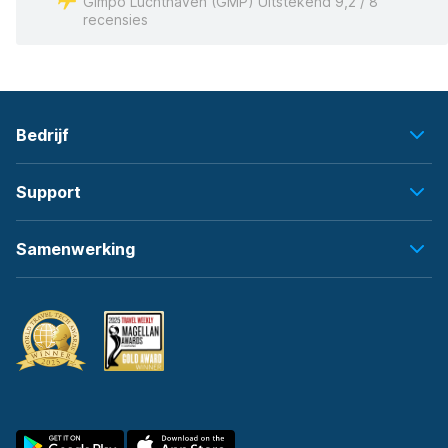
Gimpo Luchthaven (GMP) Uitstekend 9,2 / 8
recensies
Bedrijf
Support
Samenwerking