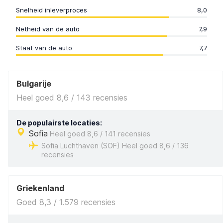
Snelheid inleverproces
8,0
Netheid van de auto
7,9
Staat van de auto
7,7
Bulgarije
Heel goed 8,6 / 143 recensies
De populairste locaties:
Sofia
Heel goed 8,6 / 141 recensies
Sofia Luchthaven (SOF) Heel goed 8,6 / 136
recensies
Griekenland
Goed 8,3 / 1.579 recensies