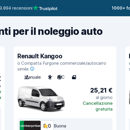
9.894 recensioni
1000+ fo
nti per il noleggio auto
Renault Kangoo
o Compatta Furgone commerciale/autocarro
simile
Manuale
2
A/C
4
€
o
25,21 €
e
a
al giorno
Cancellazione
gratuita
8,0
Buona