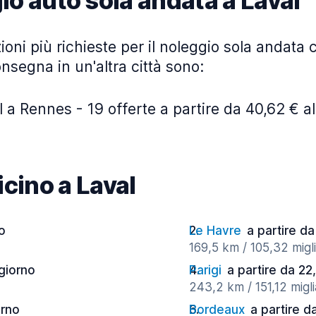
io auto sola andata a Laval
ioni più richieste per il noleggio sola andata c
onsegna in un'altra città sono:
 a Rennes - 19 offerte a partire da 40,62 € al
vicino a Laval
no
Le Havre
a partire da
169,5 km / 105,32 migli
 giorno
Parigi
a partire da 22
243,2 km / 151,12 migli
orno
Bordeaux
a partire d