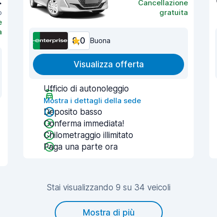
€
Cancellazione
o
gratuita
e
a
8,0
Buona
Visualizza offerta
Ufficio di autonoleggio
Mostra i dettagli della sede
Deposito basso
Conferma immediata!
Chilometraggio illimitato
Paga una parte ora
Stai visualizzando 9 su 34 veicoli
Mostra di più