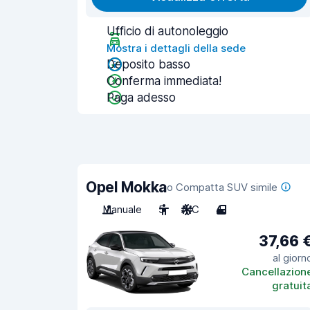
Ufficio di autonoleggio
Mostra i dettagli della sede
Deposito basso
Conferma immediata!
Paga adesso
Opel Mokka
o Compatta SUV simile
Manuale
5
A/C
4
37,66 
al giorn
Cancellazion
gratuit