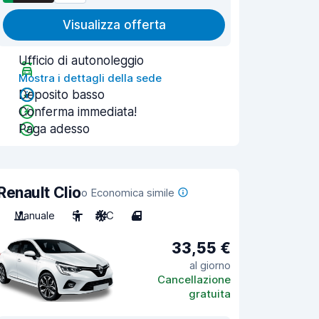
Visualizza offerta
Ufficio di autonoleggio
Mostra i dettagli della sede
Deposito basso
Conferma immediata!
Paga adesso
Renault Clio
o Economica simile
Manuale
5
A/C
4
33,55 €
al giorno
Cancellazione
gratuita