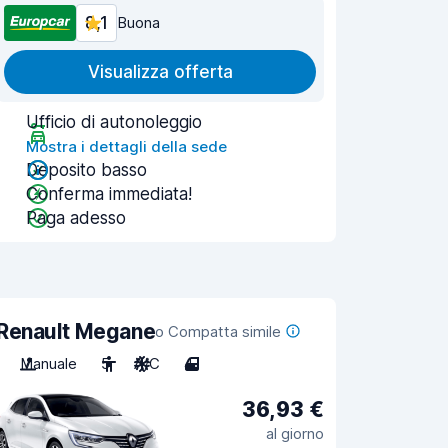
8,1
Buona
Visualizza offerta
Ufficio di autonoleggio
Mostra i dettagli della sede
Deposito basso
Conferma immediata!
Paga adesso
Renault Megane
o Compatta simile
Manuale
5
A/C
4
36,93 €
al giorno