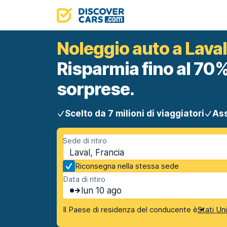
Noleggio auto a Laval
Risparmia fino al 70%
sorprese.
Scelto da 7 milioni di viaggiatori
Ass
Sede di ritiro
Laval, Francia
Riconsegna nella stessa sede
Data di ritiro
lun 10 ago
Il Paese di residenza del conducente è
Stati Un