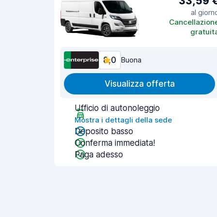
33,59 
al giorn
Cancellazion
gratuit
8,0
Buona
Visualizza offerta
Ufficio di autonoleggio
Mostra i dettagli della sede
Deposito basso
Conferma immediata!
Paga adesso