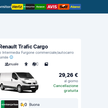
rnitori
Renault Trafic Cargo
o Intermedia Furgone commerciale/autocarro
simile
Manuale
3
A/C
5
29,26 €
al giorno
Cancellazione
gratuita
8,0
Buona