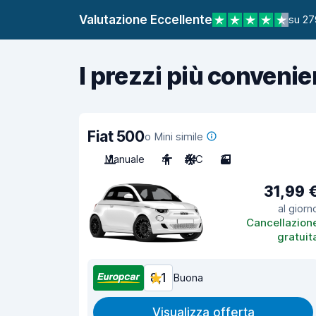
Valutazione Eccellente
su 27
I prezzi più convenie
Fiat 500
o Mini simile
Manuale
4
A/C
3
31,99 
al giorn
Cancellazion
gratuit
8,1
Buona
Visualizza offerta