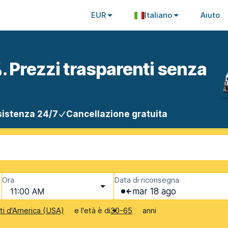
EUR
Italiano
Aiuto
. Prezzi trasparenti senza
istenza 24/7
Cancellazione gratuita
Ora
Data di riconsegna
11:00 AM
mar 18 ago
e l'età è di
anni
iti d'America (USA)
30-65