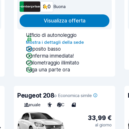
8,0
Buona
Visualizza offerta
Ufficio di autonoleggio
Mostra i dettagli della sede
Deposito basso
Conferma immediata!
Chilometraggio illimitato
Paga una parte ora
Peugeot 208
o Economica simile
Manuale
5
A/C
4
33,99 €
al giorno