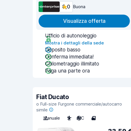
8,0
Buona
Visualizza offerta
Ufficio di autonoleggio
Mostra i dettagli della sede
Deposito basso
Conferma immediata!
Chilometraggio illimitato
Paga una parte ora
Fiat Ducato
o Full-size Furgone commerciale/autocarro
simile
Manuale
3
A/C
4