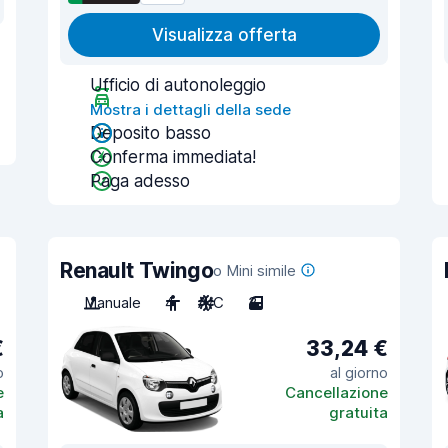
Visualizza offerta
Ufficio di autonoleggio
Mostra i dettagli della sede
Deposito basso
Conferma immediata!
Paga adesso
Renault Twingo
o Mini simile
Manuale
4
A/C
3
€
33,24 €
o
al giorno
e
Cancellazione
a
gratuita