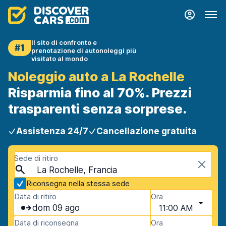
Il sito di confronto e
#1
prenotazione di autonoleggi più
visitato al mondo
Noleggio auto a La Rochelle
Risparmia fino al 70%. Prezzi
trasparenti senza sorprese.
Assistenza 24/7
Cancellazione gratuita
Sede di ritiro
La Rochelle, Francia
Riconsegna nella stessa sede
Data di ritiro
Ora
dom 09 ago
11:00 AM
Data di riconsegna
Ora