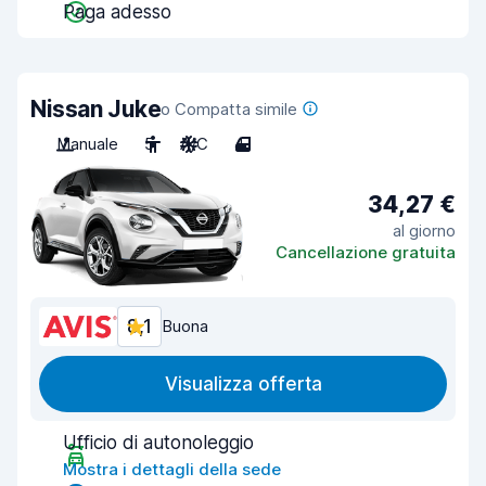
Paga adesso
Nissan Juke
o Compatta simile
Manuale
5
A/C
4
34,27 €
al giorno
Cancellazione gratuita
8,1
Buona
Visualizza offerta
Ufficio di autonoleggio
Mostra i dettagli della sede