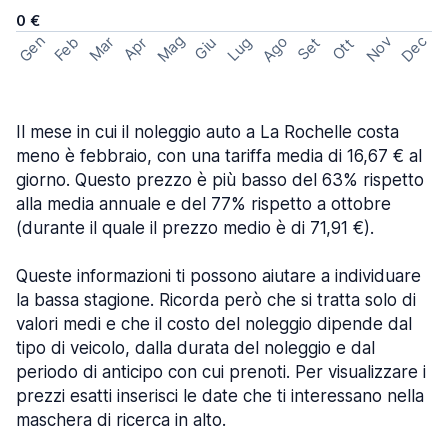
0 €
Mag
Gen
Ago
Nov
Dec
Feb
Mar
Lug
Apr
Set
Giu
Ott
Il mese in cui il noleggio auto a La Rochelle costa
meno è febbraio, con una tariffa media di 16,67 € al
giorno. Questo prezzo è più basso del 63% rispetto
alla media annuale e del 77% rispetto a ottobre
(durante il quale il prezzo medio è di 71,91 €).
Queste informazioni ti possono aiutare a individuare
la bassa stagione. Ricorda però che si tratta solo di
valori medi e che il costo del noleggio dipende dal
tipo di veicolo, dalla durata del noleggio e dal
periodo di anticipo con cui prenoti. Per visualizzare i
prezzi esatti inserisci le date che ti interessano nella
maschera di ricerca in alto.