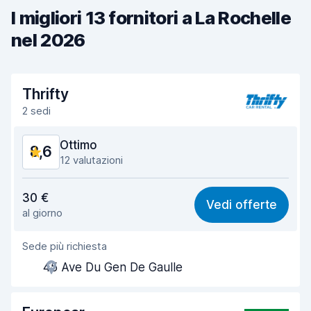
I migliori 13 fornitori a La Rochelle
nel 2026
Thrifty
2 sedi
Ottimo
8,6
12 valutazioni
Rapporto qualità-prezzo
8,3
30 €
Vedi offerte
al giorno
Facile da trovare
8,8
Sede più richiesta
Gentilezza degli agenti
8,5
45 Ave Du Gen De Gaulle
Rapidità del ritiro
8,1
Rapidità della riconsegna
9,0