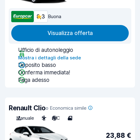
8,3
Buona
Visualizza offerta
Ufficio di autonoleggio
Mostra i dettagli della sede
Deposito basso
Conferma immediata!
Paga adesso
Renault Clio
o Economica simile
Manuale
5
A/C
4
23,88 €