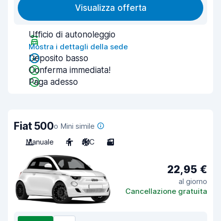
Visualizza offerta
Ufficio di autonoleggio
Mostra i dettagli della sede
Deposito basso
Conferma immediata!
Paga adesso
Fiat 500
o Mini simile
Manuale
4
A/C
3
22,95 €
al giorno
Cancellazione gratuita