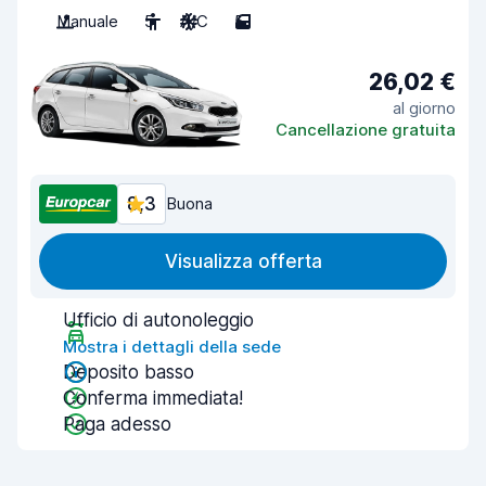
Manuale
5
A/C
5
26,02 €
al giorno
Cancellazione gratuita
8,3
Buona
Visualizza offerta
Ufficio di autonoleggio
Mostra i dettagli della sede
Deposito basso
Conferma immediata!
Paga adesso