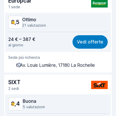
Europcar
1 sede
Pulizia del veicolo
9,1
Ottimo
8,5
Condizioni dell'auto
8,8
21 valutazioni
Rapporto qualità-prezzo
7,9
24 € – 387 €
Vedi offerte
al giorno
Facile da trovare
8,8
Sede più richiesta
Gentilezza degli agenti
8,1
6 Av. Louis Lumière, 17180 La Rochelle
Rapidità del ritiro
8,7
Rapidità della riconsegna
8,8
SIXT
2 sedi
Pulizia del veicolo
8,7
Buona
8,4
Condizioni dell'auto
8,8
5 valutazioni