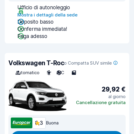
Ufficio di autonoleggio
Mostra i dettagli della sede
Deposito basso
Conferma immediata!
Paga adesso
Volkswagen T-Roc
o Compatta SUV simile
Automatico
5
A/C
5
29,92 €
al giorno
Cancellazione gratuita
8,3
Buona