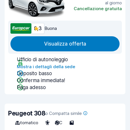
al giorno
Cancellazione gratuita
8,3
Buona
Visualizza offerta
Ufficio di autonoleggio
Mostra i dettagli della sede
Deposito basso
Conferma immediata!
Paga adesso
Peugeot 308
o Compatta simile
Automatico
5
A/C
5