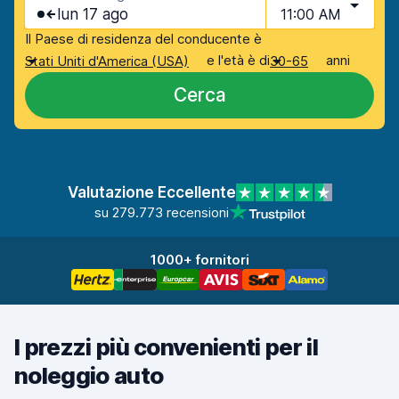
lun 17 ago
11:00 AM
Il Paese di residenza del conducente è
e l'età è di
anni
Stati Uniti d'America (USA)
30-65
Cerca
Valutazione Eccellente
su 279.773 recensioni
1000+ fornitori
I prezzi più convenienti per il
noleggio auto