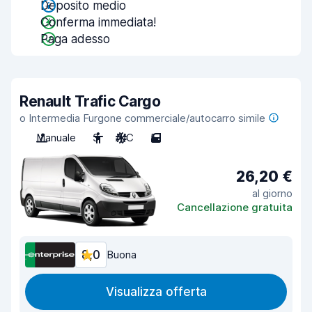
Deposito medio
Conferma immediata!
Paga adesso
Renault Trafic Cargo
o Intermedia Furgone commerciale/autocarro simile
Manuale
3
A/C
5
26,20 €
al giorno
Cancellazione gratuita
8,0
Buona
Visualizza offerta