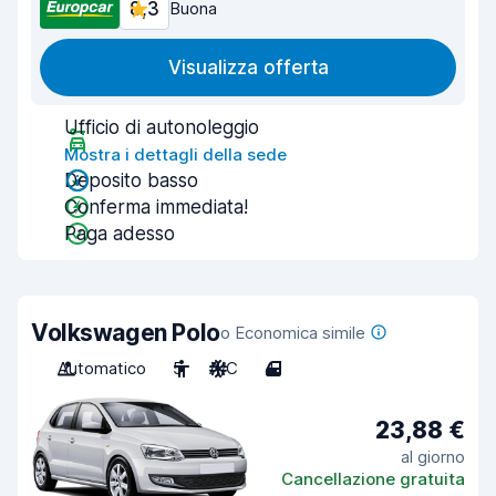
8,3
Buona
Visualizza offerta
Ufficio di autonoleggio
Mostra i dettagli della sede
Deposito basso
Conferma immediata!
Paga adesso
Volkswagen Polo
o Economica simile
Automatico
5
A/C
4
23,88 €
al giorno
Cancellazione gratuita