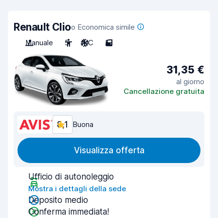
Renault Clio
o Economica simile
Manuale
5
A/C
5
31,35 €
al giorno
Cancellazione gratuita
8,1
Buona
Visualizza offerta
Ufficio di autonoleggio
Mostra i dettagli della sede
Deposito medio
Conferma immediata!