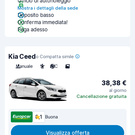
Ufficio di autonoleggio
Mostra i dettagli della sede
Deposito basso
Conferma immediata!
Paga adesso
Kia Ceed
o Compatta simile
Manuale
5
A/C
5
38,38 €
al giorno
Cancellazione gratuita
8,1
Buona
Visualizza offerta