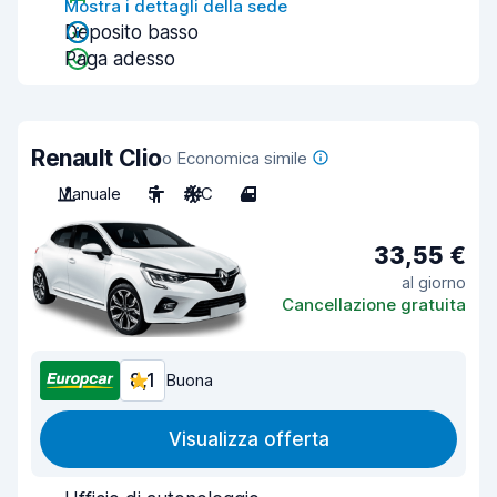
Mostra i dettagli della sede
Deposito basso
Paga adesso
Renault Clio
o Economica simile
Manuale
5
A/C
4
33,55 €
al giorno
Cancellazione gratuita
8,1
Buona
Visualizza offerta