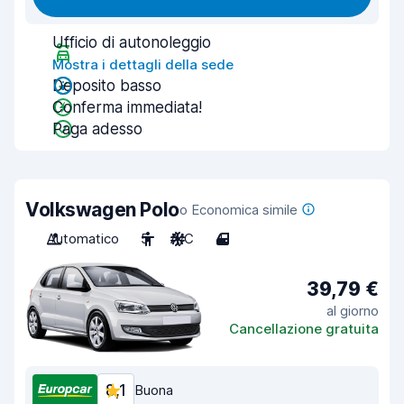
Ufficio di autonoleggio
Mostra i dettagli della sede
Deposito basso
Conferma immediata!
Paga adesso
Volkswagen Polo
o Economica simile
Automatico
5
A/C
4
39,79 €
al giorno
Cancellazione gratuita
8,1
Buona