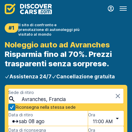
Il sito di confronto e
#1
prenotazione di autonoleggi più
visitato al mondo
Noleggio auto ad Avranches
Risparmia fino al 70%. Prezzi
trasparenti senza sorprese.
Assistenza 24/7
Cancellazione gratuita
Sede di ritiro
Avranches, Francia
Riconsegna nella stessa sede
Data di ritiro
Ora
sab 08 ago
11:00 AM
Data di riconsegna
Ora