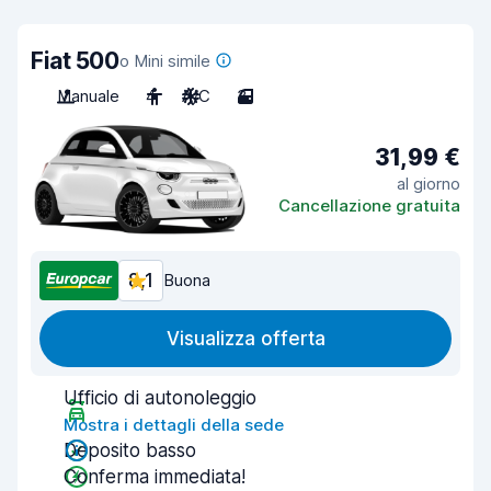
Fiat 500
o Mini simile
Manuale
4
A/C
3
31,99 €
al giorno
Cancellazione gratuita
8,1
Buona
Visualizza offerta
Ufficio di autonoleggio
Mostra i dettagli della sede
Deposito basso
Conferma immediata!