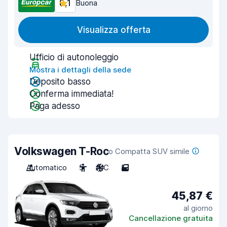
8,1
Buona
Visualizza offerta
Ufficio di autonoleggio
Mostra i dettagli della sede
Deposito basso
Conferma immediata!
Paga adesso
Volkswagen T-Roc
o Compatta SUV simile
Automatico
5
A/C
5
45,87 €
al giorno
Cancellazione gratuita