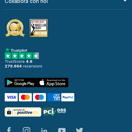
Collabora con noi
TrustScore
4.6
279.664
recensioni