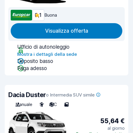
8,1
Buona
Visualizza offerta
Ufficio di autonoleggio
Mostra i dettagli della sede
Deposito basso
Paga adesso
Dacia Duster
o Intermedia SUV simile
Manuale
5
A/C
5
55,64 €
al giorno