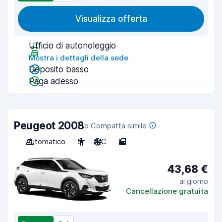
Visualizza offerta
Ufficio di autonoleggio
Mostra i dettagli della sede
Deposito basso
Paga adesso
Peugeot 2008
o Compatta simile
Automatico
5
A/C
5
43,68 €
al giorno
Cancellazione gratuita