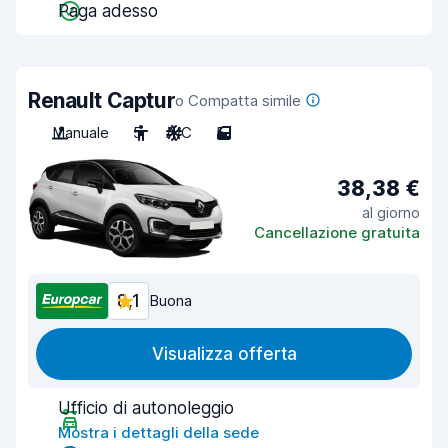
Paga adesso
Renault Captur
o Compatta simile
Manuale
5
A/C
5
38,38 €
al giorno
Cancellazione gratuita
8,1
Buona
Visualizza offerta
Ufficio di autonoleggio
Mostra i dettagli della sede