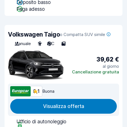
Deposito basso
Paga adesso
Volkswagen Taigo
o Compatta SUV simile
Manuale
5
A/C
5
39,62 €
al giorno
Cancellazione gratuita
8,1
Buona
Visualizza offerta
Ufficio di autonoleggio