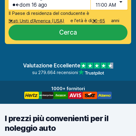
dom 16 ago
11:00 AM
Il Paese di residenza del conducente è
e l'età è di
anni
Stati Uniti d'America (USA)
30-65
Cerca
Valutazione Eccellente
su 279.664 recensioni
1000+ fornitori
I prezzi più convenienti per il
noleggio auto