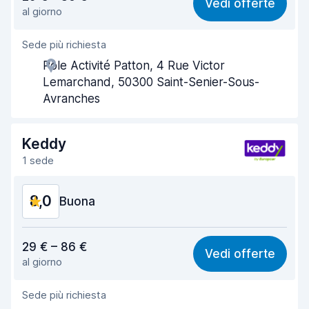
Vedi offerte
al giorno
Facile da trovare
8,2
Sede più richiesta
Gentilezza degli agenti
8,0
Pôle Activité Patton, 4 Rue Victor
Rapidità del ritiro
8,0
Lemarchand, 50300 Saint-Senier-Sous-
Avranches
Rapidità della riconsegna
8,2
Pulizia del veicolo
8,6
Keddy
1 sede
Condizioni dell'auto
8,7
8,0
Buona
Rapporto qualità-prezzo
7,3
29 € – 86 €
Vedi offerte
al giorno
Facile da trovare
8,2
Sede più richiesta
Gentilezza degli agenti
7,7