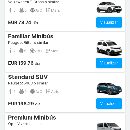
Volkswagen T-Cross o similar
5
5
A/C
Man.
EUR 78.74
Visualizar
día
Familiar Minibús
Peugeot Rifter o similar
7
5
A/C
Man.
EUR 159.76
Visualizar
día
Standard SUV
Peugeot 5008 o similar
5
5
A/C
Auto
EUR 198.29
Visualizar
día
Premium Minibús
Opel Vivaro o similar