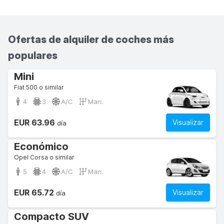
Ofertas de alquiler de coches más
populares
Mini
Fiat 500 o similar
4
3
A/C
Man.
EUR 63.96
Visualizar
día
Económico
Opel Corsa o similar
5
4
A/C
Man.
EUR 65.72
Visualizar
día
Compacto SUV