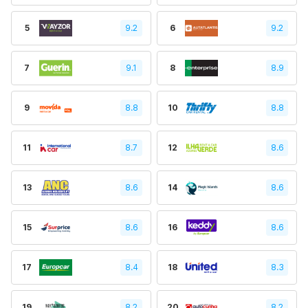
5
9.2
6
9.2
7
9.1
8
8.9
9
8.8
10
8.8
11
8.7
12
8.6
13
8.6
14
8.6
15
8.6
16
8.6
17
8.4
18
8.3
19
8.2
20
8.2