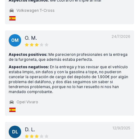
Aspectos negativos:
Me cobraron el triple al final
Volkswagen T-Cross
24/7/2026
O. M.
OM
Aspectos positivos:
Me parecieron profesionales en la entrega
de la furgoneta, que además estaba perfecta.
Aspectos negativos:
En la entrega y tras revisar que el vehículo
estaba limpio, sin daños y con la gasolina a tope, no pudieron
cancelar la operación de cargo del depósito de 1.900€ por algún
problema del datáfono, y dos días seguimos sin saber si
tendremos problemas, porque no lo han resuelto ni nos han
mandado comprobante.
Opel Vivaro
12/9/2025
D. L.
DL