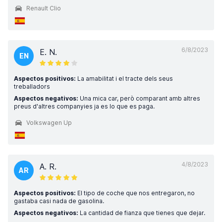
Renault Clio
6/8/2023
E. N.
EN
Aspectos positivos:
La amabilitat i el tracte dels seus
treballadors
Aspectos negativos:
Una mica car, però comparant amb altres
preus d'altres companyies ja es lo que es paga.
Volkswagen Up
4/8/2023
A. R.
AR
Aspectos positivos:
El tipo de coche que nos entregaron, no
gastaba casi nada de gasolina.
Aspectos negativos:
La cantidad de fianza que tienes que dejar.