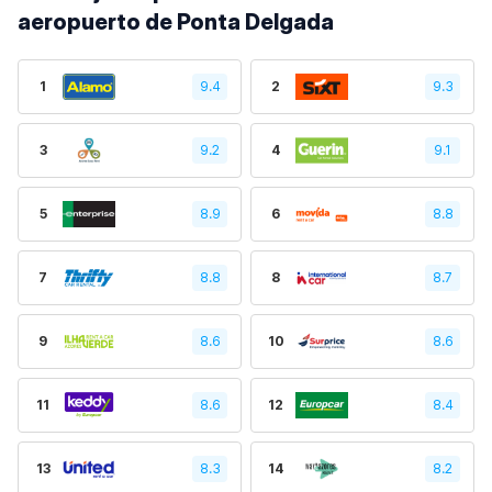
aeropuerto de Ponta Delgada
1
9.4
2
9.3
3
9.2
4
9.1
5
8.9
6
8.8
7
8.8
8
8.7
9
8.6
10
8.6
11
8.6
12
8.4
13
8.3
14
8.2