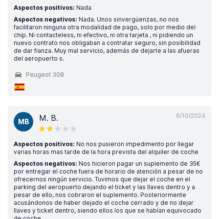
Aspectos positivos:
Nada
Aspectos negativos:
Nada. Unos sinvergüenzas, no nos
facilitaron ninguna otra modalidad de pago, solo por medio del
chip. Ni contacteless, ni efectivo, ni otra tarjeta , ni pidiendo un
nuevo contrato nos obligaban a contratar seguro, sin posibilidad
de dar fianza. Muy mal servicio, además de dejarte a las afueras
del aeropuerto s.
Peugeot 308
6/10/2024
M. B.
MB
Aspectos positivos:
No nos pusieron impedimento por llegar
varias horas mas tarde de la hora prevista del alquiler de coche
Aspectos negativos:
Nos hicieron pagar un suplemento de 35€
por entregar el coche fuera de horario de atención a pesar de no
ofrecernos ningún servicio. Tuvimos que dejar el coche en el
parking del aeropuerto dejando el ticket y las llaves dentro y a
pesar de ello, nos cobraron el suplemento. Posteriormente
acusándonos de haber dejado el coche cerrado y de no dejar
llaves y ticket dentro, siendo ellos los que se habían equivocado
de coche.