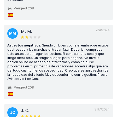
Peugeot 208
9/9/2024
M. M.
MM
Aspectos negativos:
Siendo un buen coche el embrague estaba
destrozado y las marchas entraban fatal. Deberían comprobar
esto antes de entregar los coches. El contratar una cosa y que
luego fuera otra. Un "engaño legal" pero engaño. No tuve la
opcion online de hacerlo de otra forma y como no quise
problemas en mi primer día de vacaciones accedí a algo que era
del todo cuanto menos sospechoso. Creo que se aprovechan de
la necesidad del cliente Muy desconforme con la gestión. Precio
Avis servio LowCost
Peugeot 208
31/7/2024
J. C.
JC