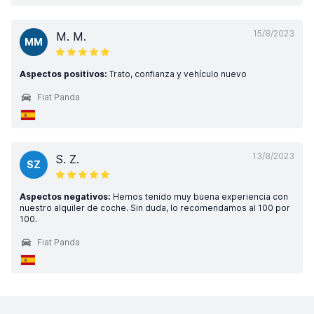
15/8/2023
M. M.
MM
Aspectos positivos:
Trato, confianza y vehículo nuevo
Fiat Panda
13/8/2023
S. Z.
SZ
Aspectos negativos:
Hemos tenido muy buena experiencia con
nuestro alquiler de coche. Sin duda, lo recomendamos al 100 por
100.
Fiat Panda