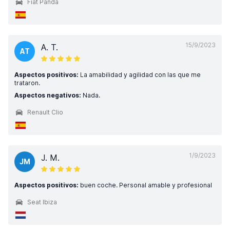
Fiat Panda
15/9/2023
A. T.
AT
Aspectos positivos:
La amabilidad y agilidad con las que me
trataron.
Aspectos negativos:
Nada.
Renault Clio
1/9/2023
J. M.
JM
Aspectos positivos:
buen coche. Personal amable y profesional
Seat Ibiza