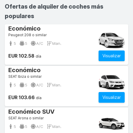
Ofertas de alquiler de coches más
populares
Económico
Peugeot 208 o similar
5
5
A/C
Man.
EUR 102.58
Visualizar
día
Económico
SEAT Ibiza o similar
5
5
A/C
Man.
EUR 103.66
Visualizar
día
Económico SUV
SEAT Arona o similar
5
5
A/C
Man.