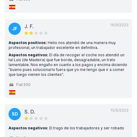
16/9/2023
J. F.
JF
Aspectos positivos:
Helio nos atendió de una manera muy
profesional, un trabajador excelente en definitiva.
Aspectos negativos:
El día de recoger el coche nos atendió un
tal Luis (de Madeira) que fue borde, desagradable, un trato
lamentable. Nos engaño en cuanto a los pagos y encima diciendo
"bueno pues solucionarlo fuera que yo me tengo que ir a comer
que luego vienen los clientes".
Fiat 500
15/9/2023
S. D.
SD
Aspectos negativos:
El trago de los trabajadores y ser robado