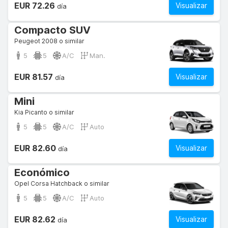
EUR 72.26
Visualizar
día
Compacto SUV
Peugeot 2008 o similar
5
5
A/C
Man.
EUR 81.57
Visualizar
día
Mini
Kia Picanto o similar
5
5
A/C
Auto
EUR 82.60
Visualizar
día
Económico
Opel Corsa Hatchback o similar
5
5
A/C
Auto
EUR 82.62
Visualizar
día