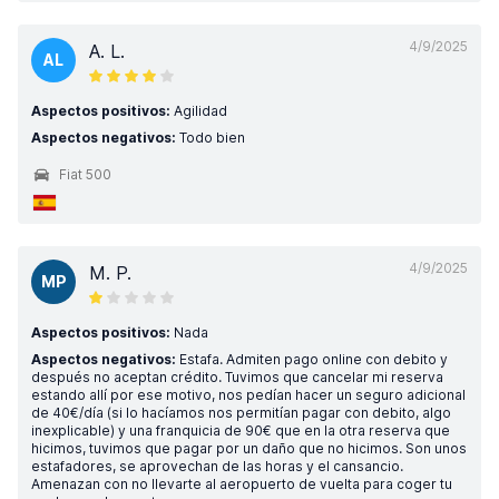
4/9/2025
A. L.
AL
Aspectos positivos:
Agilidad
Aspectos negativos:
Todo bien
Fiat 500
4/9/2025
M. P.
MP
Aspectos positivos:
Nada
Aspectos negativos:
Estafa. Admiten pago online con debito y
después no aceptan crédito. Tuvimos que cancelar mi reserva
estando allí por ese motivo, nos pedían hacer un seguro adicional
de 40€/día (si lo hacíamos nos permitían pagar con debito, algo
inexplicable) y una franquicia de 90€ que en la otra reserva que
hicimos, tuvimos que pagar por un daño que no hicimos. Son unos
estafadores, se aprovechan de las horas y el cansancio.
Amenazan con no llevarte al aeropuerto de vuelta para coger tu