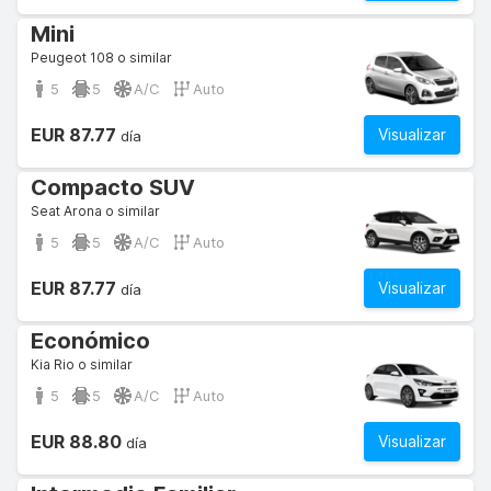
Mini
Peugeot 108 o similar
5
5
A/C
Auto
EUR 87.77
Visualizar
día
Compacto SUV
Seat Arona o similar
5
5
A/C
Auto
EUR 87.77
Visualizar
día
Económico
Kia Rio o similar
5
5
A/C
Auto
EUR 88.80
Visualizar
día