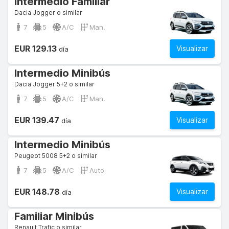
Intermedio Familiar
Dacia Jogger o similar
7
5
A/C
Man.
EUR 129.13
Visualizar
día
Intermedio Minibús
Dacia Jogger 5+2 o similar
7
5
A/C
Man.
EUR 139.47
Visualizar
día
Intermedio Minibús
Peugeot 5008 5+2 o similar
7
5
A/C
Auto
EUR 148.78
Visualizar
día
Familiar Minibús
Renault Trafic o similar