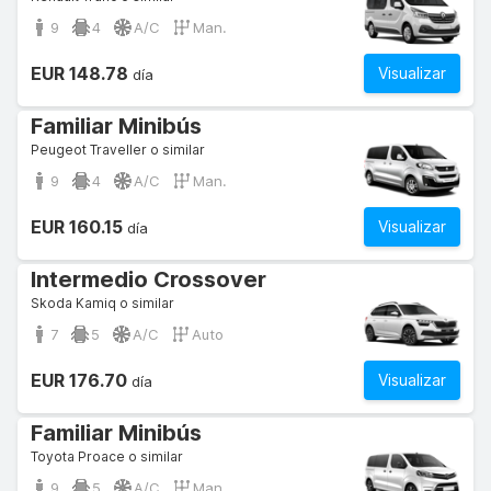
9
4
A/C
Man.
EUR 148.78
Visualizar
día
Familiar Minibús
Peugeot Traveller o similar
9
4
A/C
Man.
EUR 160.15
Visualizar
día
Intermedio Crossover
Skoda Kamiq o similar
7
5
A/C
Auto
EUR 176.70
Visualizar
día
Familiar Minibús
Toyota Proace o similar
9
5
A/C
Man.