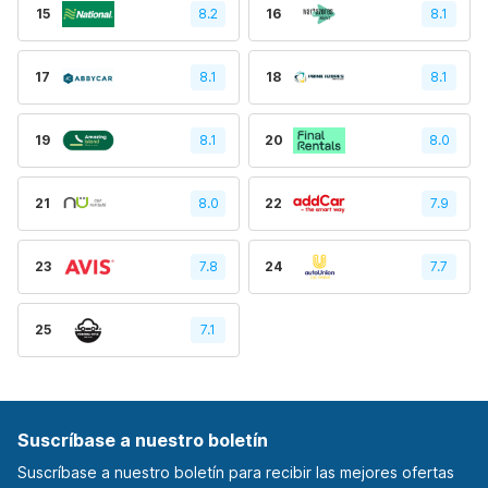
15
8.2
16
8.1
17
8.1
18
8.1
19
8.1
20
8.0
21
8.0
22
7.9
23
7.8
24
7.7
25
7.1
Suscríbase a nuestro boletín
Suscríbase a nuestro boletín para recibir las mejores ofertas