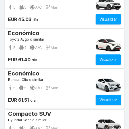
5
5
A/C
Man.
EUR 45.03
Visualizar
día
Económico
Toyota Aygo o similar
5
4
A/C
Man.
EUR 61.40
Visualizar
día
Económico
Renault Clio o similar
5
5
A/C
Man.
EUR 61.51
Visualizar
día
Compacto SUV
Hyundai Kona o similar
5
5
A/C
Man.