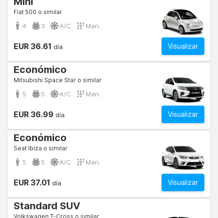
Mini
Fiat 500 o similar
4
3
A/C
Man.
EUR 36.61
Visualizar
día
Económico
Mitsubishi Space Star o similar
5
5
A/C
Man.
EUR 36.99
Visualizar
día
Económico
Seat Ibiza o similar
5
5
A/C
Man.
EUR 37.01
Visualizar
día
Standard SUV
Volkswagen T-Cross o similar