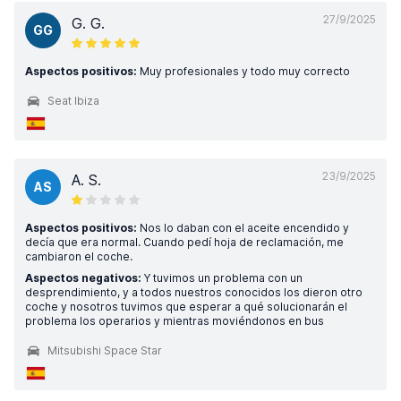
27/9/2025
G. G.
GG
Aspectos positivos:
Muy profesionales y todo muy correcto
Seat Ibiza
23/9/2025
A. S.
AS
Aspectos positivos:
Nos lo daban con el aceite encendido y
decía que era normal. Cuando pedí hoja de reclamación, me
cambiaron el coche.
Aspectos negativos:
Y tuvimos un problema con un
desprendimiento, y a todos nuestros conocidos los dieron otro
coche y nosotros tuvimos que esperar a qué solucionarán el
problema los operarios y mientras moviéndonos en bus
Mitsubishi Space Star