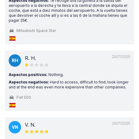
Aspectos negativos:
Te recoge una furgoneta a la salida del
aeropuerto a la derecha y te lleva a la central donde se alquila el
coche, que está a diez minutos del aeropuerto. A la vuelta tienes
que devolver el coche allí y si es a las 6 de la mañana tienes que
pagar 25€.
Mitsubishi Space Star
29/7/2025
R. H.
RH
Aspectos positivos:
Nothing.
Aspectos negativos:
Hard to access, difficult to find, took longer
and at the end was even more expensive than other companies.
Fiat 500
26/7/2025
V. N.
VN