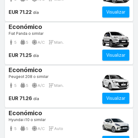
EUR 71.22
Visualizar
día
Económico
Fiat Panda o similar
5
5
A/C
Man.
EUR 71.25
Visualizar
día
Económico
Peugeot 208 o similar
5
5
A/C
Man.
EUR 71.26
Visualizar
día
Económico
Hyundai i10 o similar
5
5
A/C
Auto