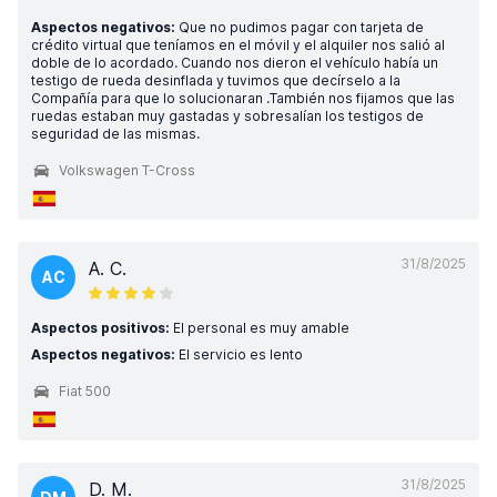
Aspectos negativos:
Que no pudimos pagar con tarjeta de
crédito virtual que teníamos en el móvil y el alquiler nos salió al
doble de lo acordado. Cuando nos dieron el vehículo había un
testigo de rueda desinflada y tuvimos que decírselo a la
Compañía para que lo solucionaran .También nos fijamos que las
ruedas estaban muy gastadas y sobresalían los testigos de
seguridad de las mismas.
Volkswagen T-Cross
31/8/2025
A. C.
AC
Aspectos positivos:
El personal es muy amable
Aspectos negativos:
El servicio es lento
Fiat 500
31/8/2025
D. M.