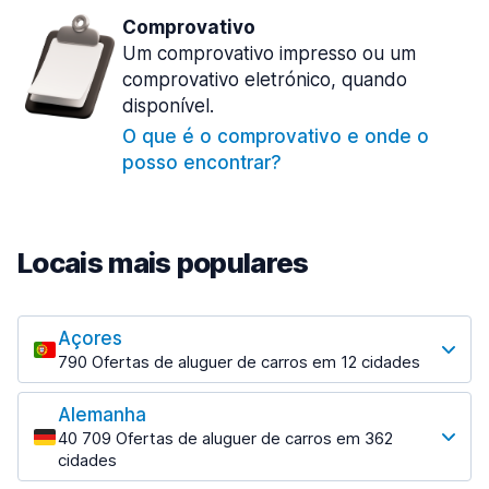
Comprovativo
Um comprovativo impresso ou um
comprovativo eletrónico, quando
disponível.
O que é o comprovativo e onde o
posso encontrar?
Locais mais populares
Açores
790 Ofertas de aluguer de carros em 12 cidades
Os locais mais populares
Alemanha
Angra do Heroísmo
40 709 Ofertas de aluguer de carros em 362
17 ofertas especiais em 3 localizações
cidades
Os locais mais populares
Horta