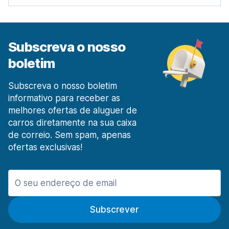
Estação Ferroviária de Lisboa Santa Apolónia
desde 26,38 € por dia
Lisboa Prior Velho
desde 6,10 € por dia
Subscreva o nosso
Madeira
boletim
413 ofertas especiais em 2 localizações
Aeroporto de Funchal Madeira
Subscreva o nosso boletim
desde 17,13 € por dia
informativo para receber as
melhores ofertas de aluguer de
O Porto
carros diretamente na sua caixa
1003 ofertas especiais em 9 localizações
de correio. Sem spam, apenas
Aeroporto do Porto
ofertas exclusivas!
desde 8,54 € por dia
Pombal
20 ofertas especiais em 1 localização
Portimão
Subscrever
20 ofertas especiais em 3 localizações
Porto Santo