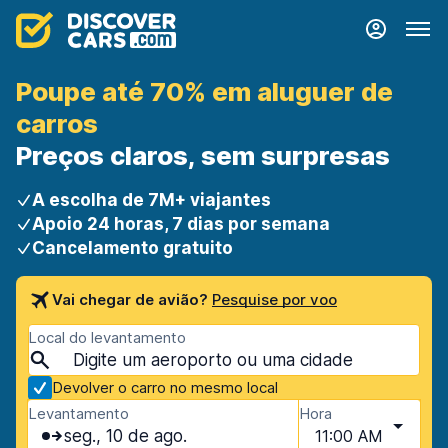
Poupe até 70% em aluguer de
carros
Preços claros, sem surpresas
A escolha de 7M+ viajantes
Apoio 24 horas, 7 dias por semana
Cancelamento gratuito
Vai chegar de avião?
Pesquise por voo
Local do levantamento
Devolver o carro no mesmo local
Levantamento
Hora
seg., 10 de ago.
11:00 AM