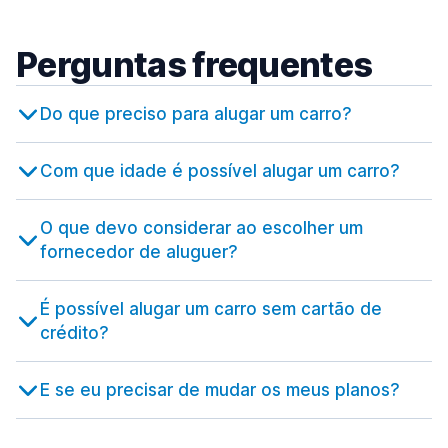
Barreiro
desde 16,78 € por dia
599 ofertas especiais em 2 localizações
Genebra
77 ofertas especiais em 1 localização
407 ofertas especiais em 6 localizações
Aeroporto de Olbia
Perguntas frequentes
Benfica
desde 35,69 € por dia
Aeroporto de Genebra
8 ofertas especiais em 1 localização
desde 37,81 € por dia
Do que preciso para alugar um carro?
Braga
Zurique
222 ofertas especiais em 1 localização
637 ofertas especiais em 13 localizações
Com que idade é possível alugar um carro?
Bragança
32 ofertas especiais em 1 localização
O que devo considerar ao escolher um
Caldas da Rainha
82 ofertas especiais em 1 localização
fornecedor de aluguer?
Cascais
54 ofertas especiais em 3 localizações
É possível alugar um carro sem cartão de
crédito?
Coimbra
189 ofertas especiais em 2 localizações
E se eu precisar de mudar os meus planos?
Évora
156 ofertas especiais em 1 localização