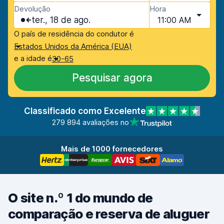
Devolução
Hora
ter., 18 de ago.
11:00 AM
O país de residência do condutor é
Estados Unidos da América (EUA)
e a idade é
30-65
Pesquisar agora
Classificado como Excelente
279 894 avaliações no
Mais de 1000 fornecedores
O site n.º 1 do mundo de
comparação e reserva de aluguer