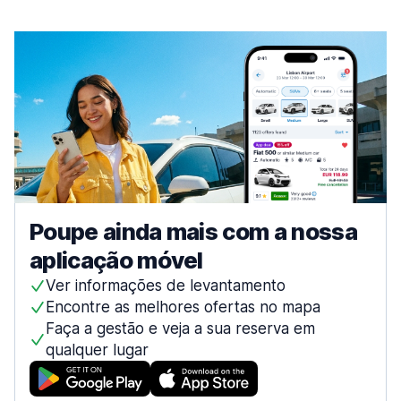
Faro
911 ofertas especiais em 5 localizações
Aeroporto de Faro
desde 13,41 € por dia
Funchal
203 ofertas especiais em 5 localizações
Guimarães
63 ofertas especiais em 1 localização
Leiria
Poupe ainda mais com a nossa
159 ofertas especiais em 1 localização
aplicação móvel
Lisboa
1743 ofertas especiais em 19 localizações
Ver informações de levantamento
Encontre as melhores ofertas no mapa
Aeroporto de Lisboa
desde 7,08 € por dia
Faça a gestão e veja a sua reserva em
qualquer lugar
Centro da cidade
desde 8,17 € por dia