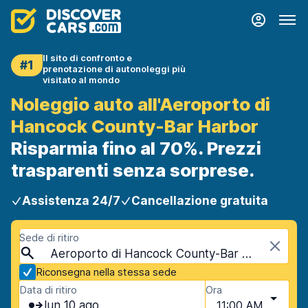
Il sito di confronto e
#1
prenotazione di autonoleggi più
visitato al mondo
Noleggio auto all'Aeroporto di
Hancock County-Bar Harbor
Risparmia fino al 70%. Prezzi
trasparenti senza sorprese.
Assistenza 24/7
Cancellazione gratuita
Sede di ritiro
Aeroporto di Hancock County-Bar Harbor (BHB), Trenton, USA - Maine
Riconsegna nella stessa sede
Data di ritiro
Ora
lun 10 ago
11:00 AM