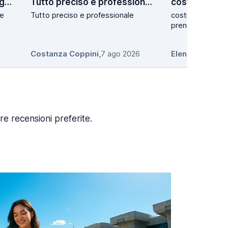
Ottimi prezzi e personale gentile
Tutto preciso e professionale
costi accessib
le
Tutto preciso e professionale
costi accessibili,
prenotazione.
Costanza Coppini
,
7 ago 2026
Elena Maria Pa
re recensioni preferite.