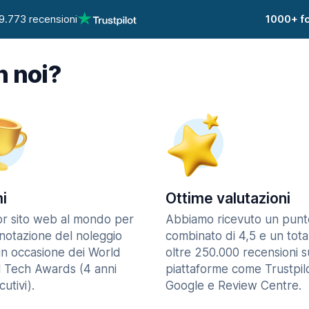
9.773 recensioni
1000+ fo
n noi?
i
Ottime valutazioni
ior sito web al mondo per
Abbiamo ricevuto un punt
enotazione del noleggio
combinato di 4,5 e un tota
in occasione dei World
oltre 250.000 recensioni s
l Tech Awards (4 anni
piattaforme come Trustpilo
utivi).
Google e Review Centre.