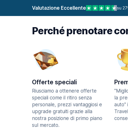
Valutazione Eccellente
su 27
Perché prenotare co
Offerte speciali
Prem
Riusciamo a ottenere offerte
"Migl
speciali come il ritiro senza
la pr
personale, prezzi vantaggiosi e
auto" 
upgrade gratuiti grazie alla
Trave
nostra posizione di primo piano
consec
sul mercato.