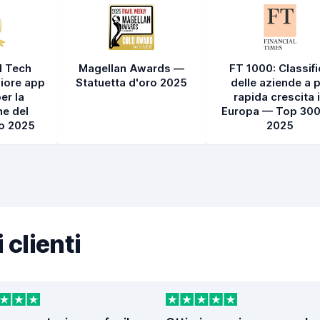
l Tech
Magellan Awards —
FT 1000: Classif
iore app
Statuetta d'oro 2025
delle aziende a p
er la
rapida crescita 
e del
Europa — Top 300
to 2025
2025
 clienti