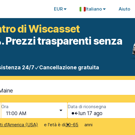
EUR
Italiano
Aiuto
ntro di Wiscasset
. Prezzi trasparenti senza
istenza 24/7
Cancellazione gratuita
 Maine
Ora
Data di riconsegna
11:00 AM
lun 17 ago
e l'età è di
anni
iti d'America (USA)
30-65