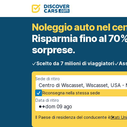
Noleggio auto nel ce
Risparmia fino al 70%
sorprese.
Scelto da 7 milioni di viaggiatori
Ass
Sede di ritiro
Centro di Wiscasset, Wiscasset, USA -
Riconsegna nella stessa sede
Data di ritiro
dom 09 ago
Il Paese di residenza del conducente è
Stati Un