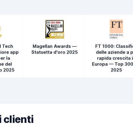
l Tech
Magellan Awards —
FT 1000: Classif
iore app
Statuetta d'oro 2025
delle aziende a p
er la
rapida crescita 
e del
Europa — Top 300
to 2025
2025
 clienti