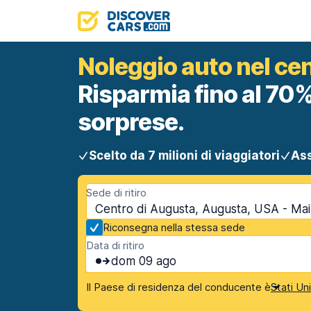
Noleggio auto nel ce
Risparmia fino al 70%
sorprese.
Scelto da 7 milioni di viaggiatori
Ass
Sede di ritiro
Centro di Augusta, Augusta, USA - Ma
Riconsegna nella stessa sede
Data di ritiro
dom 09 ago
Il Paese di residenza del conducente è
Stati Un