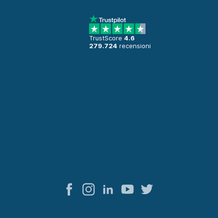
TrustScore
4.6
279.724
recensioni