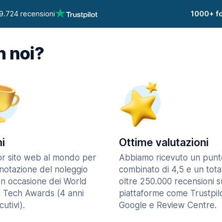
9.724 recensioni
1000+ fo
n noi?
i
Ottime valutazioni
ior sito web al mondo per
Abbiamo ricevuto un punt
enotazione del noleggio
combinato di 4,5 e un tota
in occasione dei World
oltre 250.000 recensioni s
l Tech Awards (4 anni
piattaforme come Trustpilo
utivi).
Google e Review Centre.