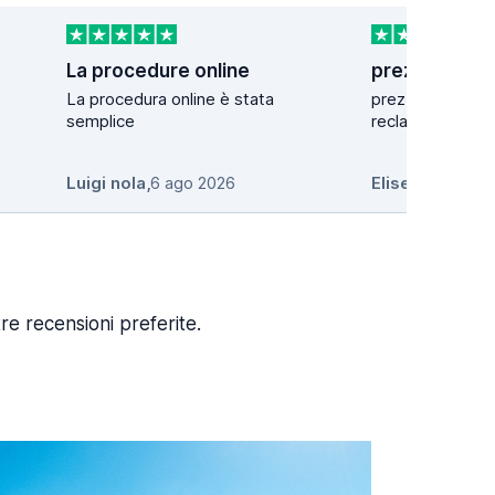
La procedure online
La procedura online è stata
prezzo ottimo e 
semplice
reclamo
Luigi nola
,
6 ago 2026
Elise InUnderw
re recensioni preferite.