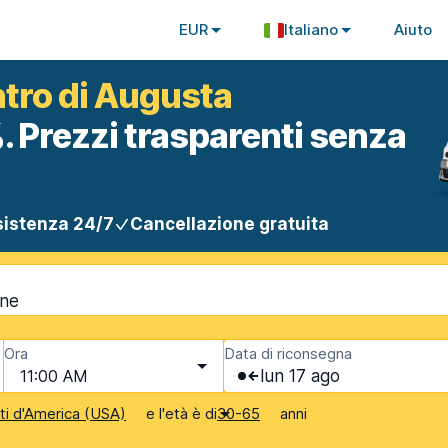
EUR
Italiano
Aiuto
ntro di Augusta
. Prezzi trasparenti senza
istenza 24/7
Cancellazione gratuita
ine
Ora
Data di riconsegna
11:00 AM
lun 17 ago
e l'età è di
anni
iti d'America (USA)
30-65