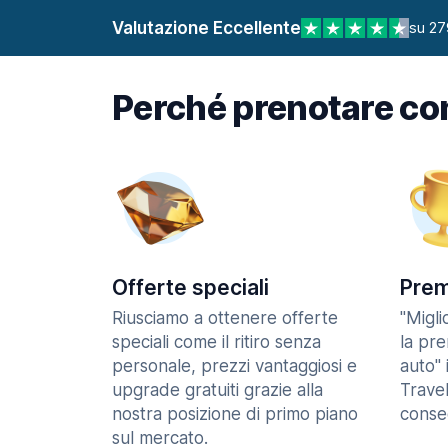
Valutazione Eccellente
su 27
Perché prenotare co
Offerte speciali
Prem
Riusciamo a ottenere offerte
"Migl
speciali come il ritiro senza
la pr
personale, prezzi vantaggiosi e
auto" 
upgrade gratuiti grazie alla
Trave
nostra posizione di primo piano
consec
sul mercato.