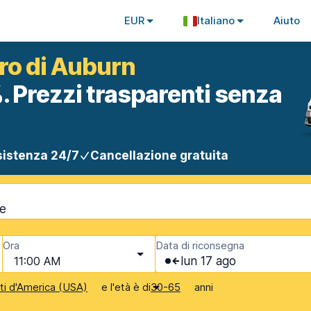
EUR
Italiano
Aiuto
tro di Auburn
. Prezzi trasparenti senza
istenza 24/7
Cancellazione gratuita
ne
Ora
Data di riconsegna
11:00 AM
lun 17 ago
e l'età è di
anni
iti d'America (USA)
30-65