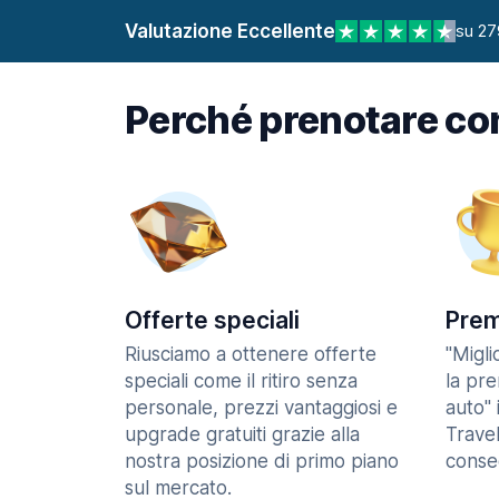
Valutazione Eccellente
su 27
Perché prenotare co
Offerte speciali
Prem
Riusciamo a ottenere offerte
"Migl
speciali come il ritiro senza
la pr
personale, prezzi vantaggiosi e
auto" 
upgrade gratuiti grazie alla
Trave
nostra posizione di primo piano
consec
sul mercato.