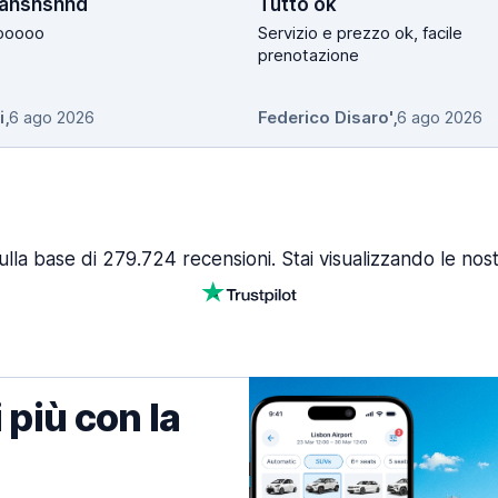
ahshshhd
Tutto ok
ooooo
Servizio e prezzo ok, facile
prenotazione
i
,
6 ago 2026
Federico Disaro'
,
6 ago 2026
lla base di 279.724 recensioni. Stai visualizzando le nost
 più con la