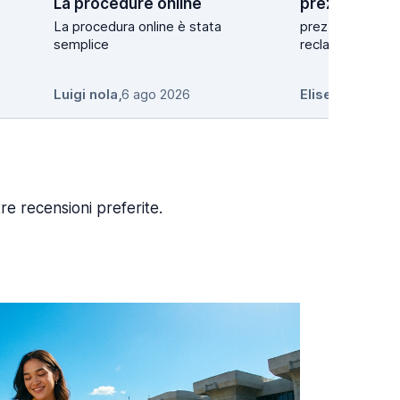
La procedure online
La procedura online è stata
prezzo ottimo e 
semplice
reclamo
Luigi nola
,
6 ago 2026
Elise InUnderw
re recensioni preferite.