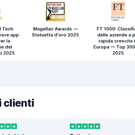
l Tech
Magellan Awards —
FT 1000: Classif
iore app
Statuetta d'oro 2025
delle aziende a p
er la
rapida crescita 
e del
Europa — Top 300
to 2025
2025
 clienti