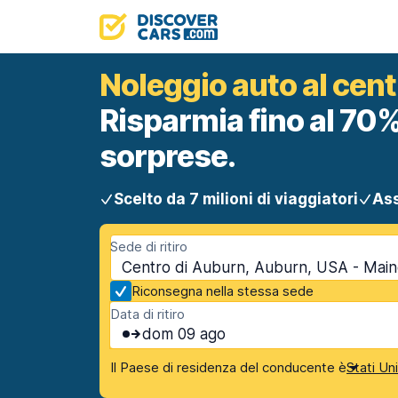
Noleggio auto al cen
Risparmia fino al 70%
sorprese.
Scelto da 7 milioni di viaggiatori
Ass
Sede di ritiro
Centro di Auburn, Auburn, USA - Mai
Riconsegna nella stessa sede
Data di ritiro
dom 09 ago
Il Paese di residenza del conducente è
Stati Un