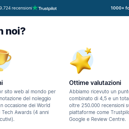
9.724 recensioni
1000+ fo
n noi?
i
Ottime valutazioni
ior sito web al mondo per
Abbiamo ricevuto un punt
enotazione del noleggio
combinato di 4,5 e un tota
in occasione dei World
oltre 250.000 recensioni s
l Tech Awards (4 anni
piattaforme come Trustpilo
utivi).
Google e Review Centre.