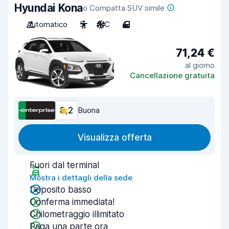
Hyundai Kona
o Compatta SUV simile
Automatico
5
A/C
4
71,24 €
al giorno
Cancellazione gratuita
8,2
Buona
Visualizza offerta
Fuori dal terminal
Mostra i dettagli della sede
Deposito basso
Conferma immediata!
Chilometraggio illimitato
Paga una parte ora