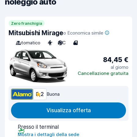
noleggio auto
Zero franchigia
Mitsubishi Mirage
o Economica simile
Automatico
4
A/C
4
84,45 €
al giorno
Cancellazione gratuita
8,2
Buona
Visualizza offerta
Presso il terminal
Mostra i dettagli della sede