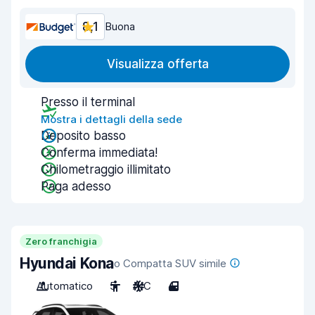
8,1
Buona
Visualizza offerta
Presso il terminal
Mostra i dettagli della sede
Deposito basso
Conferma immediata!
Chilometraggio illimitato
Paga adesso
Zero franchigia
Hyundai Kona
o Compatta SUV simile
Automatico
5
A/C
4