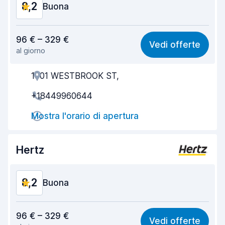
8,2
Buona
Rapporto qualità-prezzo
8,1
96 € – 329 €
Vedi offerte
al giorno
Facile da trovare
8,2
1001 WESTBROOK ST,
Gentilezza degli agenti
8,3
+18449960644
Rapidità del ritiro
8,0
Mostra l'orario di apertura
Rapidità della riconsegna
8,2
Pulizia del veicolo
8,2
Hertz
Condizioni dell'auto
8,3
8,2
Buona
Rapporto qualità-prezzo
8,1
96 € – 329 €
Vedi offerte