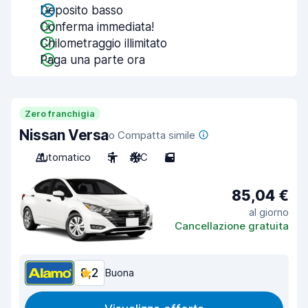
Deposito basso
Conferma immediata!
Chilometraggio illimitato
Paga una parte ora
Zero franchigia
Nissan Versa
o Compatta simile
Automatico
5
A/C
5
85,04 €
al giorno
Cancellazione gratuita
8,2
Buona