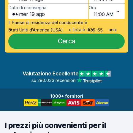
Data di riconsegna
Ora
mer 19 ago
11:00 AM
Il Paese di residenza del conducente è
e l'età è di
anni
Stati Uniti d'America (USA)
30-65
Cerca
Valutazione Eccellente
su 280.033 recensioni
1000+ fornitori
I prezzi più convenienti per il