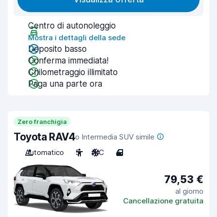
Centro di autonoleggio
Mostra i dettagli della sede
Deposito basso
Conferma immediata!
Chilometraggio illimitato
Paga una parte ora
Zero franchigia
Toyota RAV4
o Intermedia SUV simile
Automatico
5
A/C
4
79,53 €
al giorno
Cancellazione gratuita