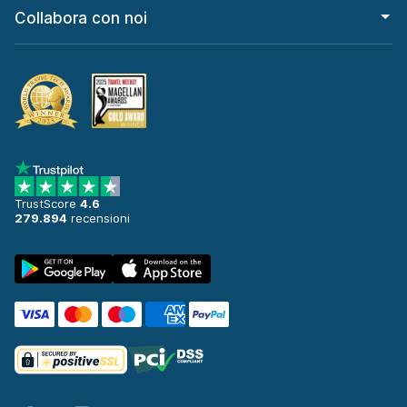
Collabora con noi
TrustScore
4.6
279.894
recensioni