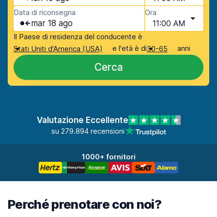
Data di riconsegna
Ora
mar 18 ago
11:00 AM
Il Paese di residenza del conducente è
e l'età è di
anni
Stati Uniti d'America (USA)
30-65
Cerca
Valutazione Eccellente
su 279.894 recensioni
1000+ fornitori
Perché prenotare con noi?