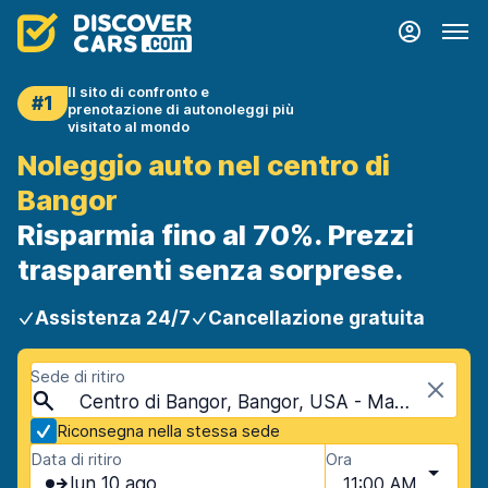
Il sito di confronto e
#1
prenotazione di autonoleggi più
visitato al mondo
Noleggio auto nel centro di
Bangor
Risparmia fino al 70%. Prezzi
trasparenti senza sorprese.
Assistenza 24/7
Cancellazione gratuita
Sede di ritiro
Centro di Bangor, Bangor, USA - Maine
Riconsegna nella stessa sede
Data di ritiro
Ora
lun 10 ago
11:00 AM