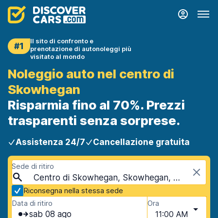
Il sito di confronto e
#1
prenotazione di autonoleggi più
visitato al mondo
Noleggio auto nel centro di
Skowhegan
Risparmia fino al 70%. Prezzi
trasparenti senza sorprese.
Assistenza 24/7
Cancellazione gratuita
Sede di ritiro
Centro di Skowhegan, Skowhegan, USA - Maine
Riconsegna nella stessa sede
Data di ritiro
Ora
sab 08 ago
11:00 AM