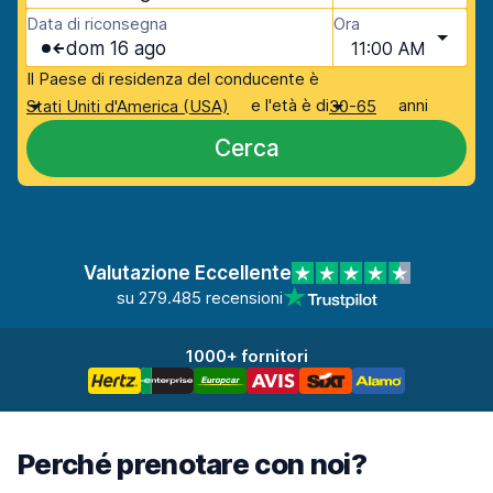
Data di riconsegna
Ora
dom 16 ago
11:00 AM
Il Paese di residenza del conducente è
e l'età è di
anni
Stati Uniti d'America (USA)
30-65
Cerca
Valutazione Eccellente
su 279.485 recensioni
1000+ fornitori
Perché prenotare con noi?