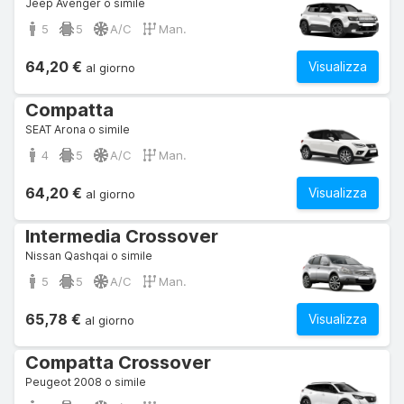
Jeep Avenger o simile
5
5
A/C
Man.
64,20 €
Visualizza
al giorno
Compatta
SEAT Arona o simile
4
5
A/C
Man.
64,20 €
Visualizza
al giorno
Intermedia Crossover
Nissan Qashqai o simile
5
5
A/C
Man.
65,78 €
Visualizza
al giorno
Compatta Crossover
Peugeot 2008 o simile