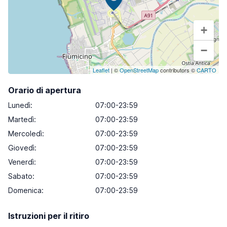
+
−
Leaflet
| ©
OpenStreetMap
contributors ©
CARTO
Orario di apertura
Lunedì
:
07:00-23:59
Martedì
:
07:00-23:59
Mercoledì
:
07:00-23:59
Giovedì
:
07:00-23:59
Venerdì
:
07:00-23:59
Sabato
:
07:00-23:59
Domenica
:
07:00-23:59
Istruzioni per il ritiro