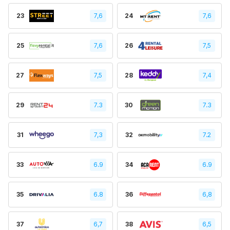
23
7,6
24
7,6
25
7,6
26
7,5
27
7,5
28
7,4
29
7.3
30
7.3
31
7,3
32
7.2
33
6.9
34
6.9
35
6.8
36
6,8
37
6,7
38
6,5