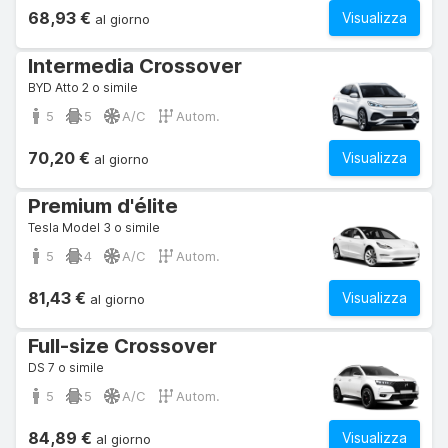
68,93 €
Visualizza
al giorno
Intermedia Crossover
BYD Atto 2 o simile
5
5
A/C
Autom.
70,20 €
Visualizza
al giorno
Premium d'élite
Tesla Model 3 o simile
5
4
A/C
Autom.
81,43 €
Visualizza
al giorno
Full-size Crossover
DS 7 o simile
5
5
A/C
Autom.
84,89 €
Visualizza
al giorno