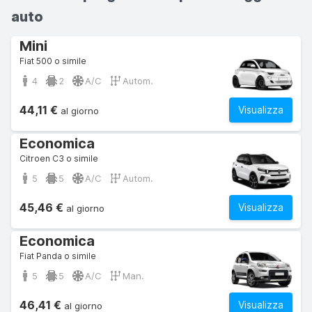
auto
Mini
Fiat 500 o simile
4
2
A/C
Autom.
44,11 €
Visualizza
al giorno
Economica
Citroen C3 o simile
5
5
A/C
Autom.
45,46 €
Visualizza
al giorno
Economica
Fiat Panda o simile
5
5
A/C
Man.
46,41 €
Visualizza
al giorno