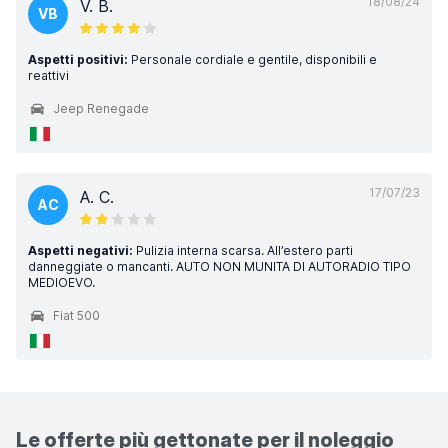
18/08/24
V. B.
VB
Aspetti positivi:
Personale cordiale e gentile, disponibili e
reattivi
Jeep Renegade
17/07/23
A. C.
AC
Aspetti negativi:
Pulizia interna scarsa. All’estero parti
danneggiate o mancanti. AUTO NON MUNITA DI AUTORADIO TIPO
MEDIOEVO.
Fiat 500
Le offerte più gettonate per il noleggio