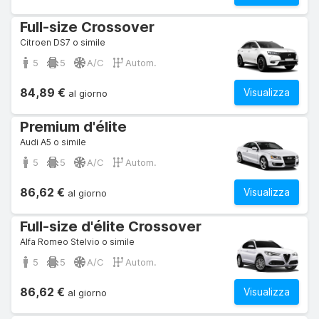
Full-size Crossover
Citroen DS7 o simile
5
5
A/C
Autom.
84,89 €
Visualizza
al giorno
Premium d'élite
Audi A5 o simile
5
5
A/C
Autom.
86,62 €
Visualizza
al giorno
Full-size d'élite Crossover
Alfa Romeo Stelvio o simile
5
5
A/C
Autom.
86,62 €
Visualizza
al giorno