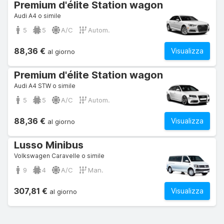
Premium d'élite Station wagon
Audi A4 o simile
5
5
A/C
Autom.
88,36 €
Visualizza
al giorno
Premium d'élite Station wagon
Audi A4 STW o simile
5
5
A/C
Autom.
88,36 €
Visualizza
al giorno
Lusso Minibus
Volkswagen Caravelle o simile
9
4
A/C
Man.
307,81 €
Visualizza
al giorno