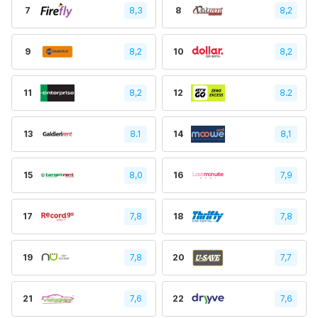
7
8,3
8
8,2
9
8,2
10
8,2
11
8,2
12
8.2
13
8.1
14
8,1
15
8,0
16
7,9
17
7,8
18
7,8
19
7,8
20
7,7
21
7,6
22
7,6