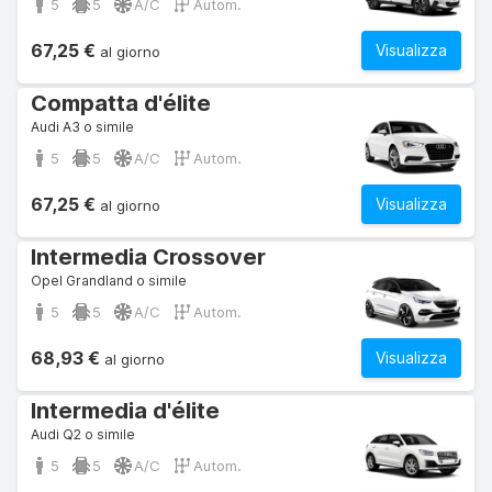
5
5
A/C
Autom.
67,25 €
Visualizza
al giorno
Compatta d'élite
Audi A3 o simile
5
5
A/C
Autom.
67,25 €
Visualizza
al giorno
Intermedia Crossover
Opel Grandland o simile
5
5
A/C
Autom.
68,93 €
Visualizza
al giorno
Intermedia d'élite
Audi Q2 o simile
5
5
A/C
Autom.