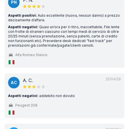
P. N.
PN
Aspetti positivi:
Auto eccellente (nuova, nessun danno) a prezzo
decisamente d’affare.
Aspetti negativi:
Quasi un’ora per il ritiro, inaccettabile. File lente
con frotte di stranieri ciascuno con tempi medi di servizio di oltre
20/25 minuti (senza prenotazione, senza patenti, carte di credito
non funzionanti etc). Prevedere desk dedicati “fast track” per
prenotazioni già confermate/pagate/clienti censiti.
Alfa Romeo Stelvio
25/04/26
A. C.
AC
Aspetti negativi:
addebito non dovuto
Peugeot 208