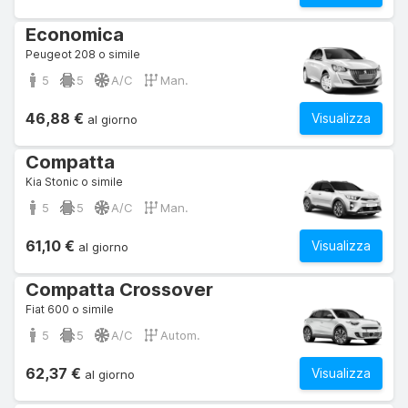
Economica
Peugeot 208 o simile
5
5
A/C
Man.
46,88 €
Visualizza
al giorno
Compatta
Kia Stonic o simile
5
5
A/C
Man.
61,10 €
Visualizza
al giorno
Compatta Crossover
Fiat 600 o simile
5
5
A/C
Autom.
62,37 €
Visualizza
al giorno