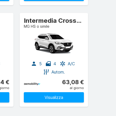
Intermedia Crossover
MG HS o simile
C
5
4
A/C
Autom.
4 €
63,08 €
giorno
al giorno
Visualizza