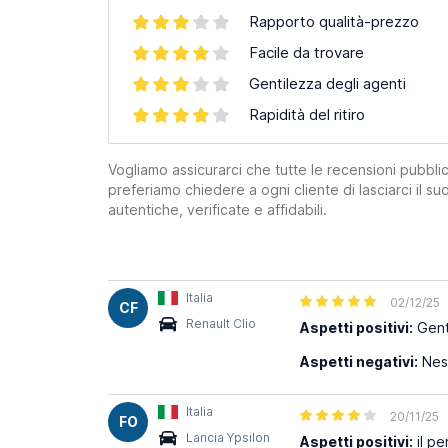
Rapporto qualità-prezzo
Facile da trovare
Gentilezza degli agenti
Rapidità del ritiro
Vogliamo assicurarci che tutte le recensioni pubblic
preferiamo chiedere a ogni cliente di lasciarci il 
autentiche, verificate e affidabili.
Italia
02/12/25
CF
Renault Clio
Aspetti positivi:
Genti
Aspetti negativi:
Nes
Italia
20/11/25
FO
Lancia Ypsilon
Aspetti positivi:
il pe