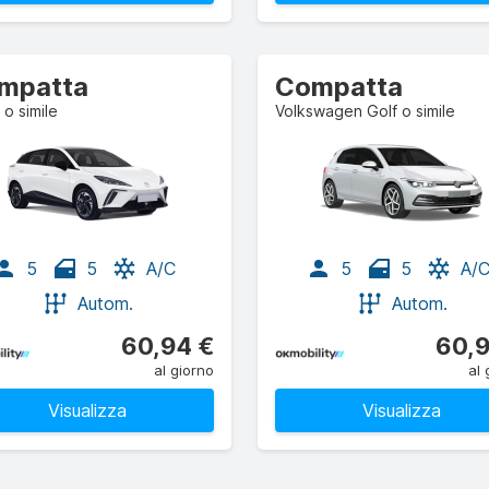
mpatta
Compatta
o simile
Volkswagen Golf o simile
5
5
A/C
5
5
A/
Autom.
Autom.
60,94 €
60,9
al giorno
al 
Visualizza
Visualizza