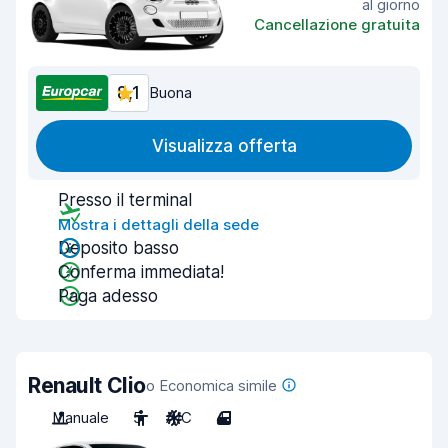
al giorno
Cancellazione gratuita
8,1
Buona
Visualizza offerta
Presso il terminal
Mostra i dettagli della sede
Deposito basso
Conferma immediata!
Paga adesso
Renault Clio
o Economica simile
Manuale
5
A/C
4