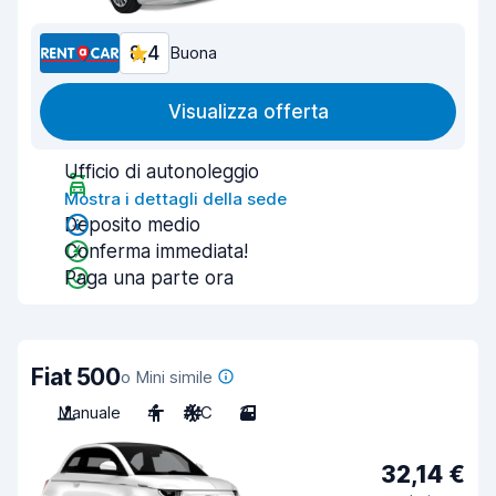
8,4
Buona
Visualizza offerta
Ufficio di autonoleggio
Mostra i dettagli della sede
Deposito medio
Conferma immediata!
Paga una parte ora
Fiat 500
o Mini simile
Manuale
4
A/C
3
32,14 €