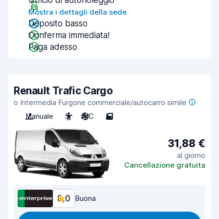
Ufficio di autonoleggio
Mostra i dettagli della sede
Deposito basso
Conferma immediata!
Paga adesso
Renault Trafic Cargo
o Intermedia Furgone commerciale/autocarro simile
Manuale
3
A/C
5
31,88 €
al giorno
Cancellazione gratuita
8,0
Buona