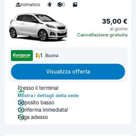
Automatico
4
A/C
2
35,00 €
al giorno
Cancellazione gratuita
8,1
Buona
Visualizza offerta
Presso il terminal
Mostra i dettagli della sede
Deposito basso
Conferma immediata!
Paga adesso