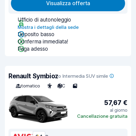
Visualizza offerta
Ufficio di autonoleggio
Mostra i dettagli della sede
Deposito basso
Conferma immediata!
Paga adesso
Renault Symbioz
o Intermedia SUV simile
Automatico
5
A/C
5
57,67 €
al giorno
Cancellazione gratuita