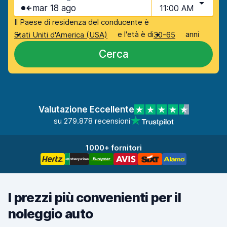
mar 18 ago
11:00 AM
Il Paese di residenza del conducente è
e l'età è di
anni
Stati Uniti d'America (USA)
30-65
Cerca
Valutazione Eccellente
su 279.878 recensioni
1000+ fornitori
I prezzi più convenienti per il
noleggio auto