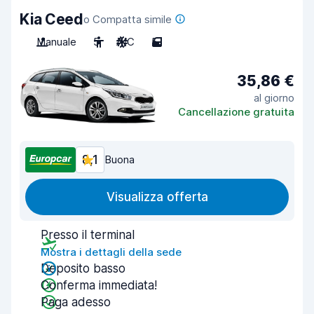
Kia Ceed
o Compatta simile
Manuale
5
A/C
5
35,86 €
al giorno
Cancellazione gratuita
8,1
Buona
Visualizza offerta
Presso il terminal
Mostra i dettagli della sede
Deposito basso
Conferma immediata!
Paga adesso