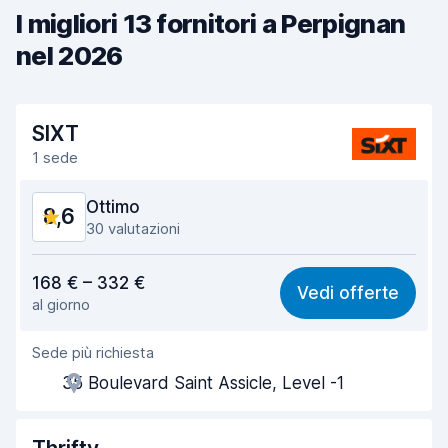
I migliori 13 fornitori a Perpignan
nel 2026
SIXT
1 sede
Ottimo
8,6
30 valutazioni
Rapporto qualità-prezzo
7,9
168 € – 332 €
Vedi offerte
al giorno
Facile da trovare
8,8
Sede più richiesta
Gentilezza degli agenti
8,5
35 Boulevard Saint Assicle, Level -1
Rapidità del ritiro
8,5
Rapidità della riconsegna
8,9