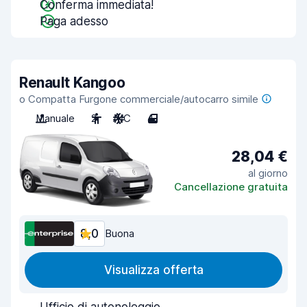
Conferma immediata!
Paga adesso
Renault Kangoo
o Compatta Furgone commerciale/autocarro simile
Manuale
2
A/C
4
28,04 €
al giorno
Cancellazione gratuita
8,0
Buona
Visualizza offerta