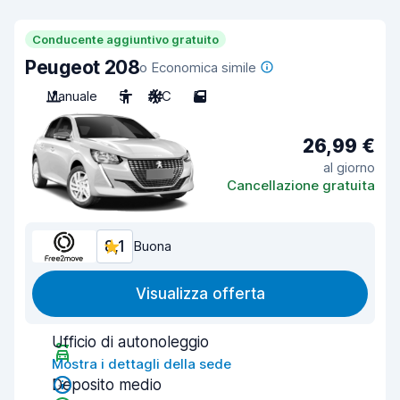
Conducente aggiuntivo gratuito
Peugeot 208
o Economica simile
Manuale
5
A/C
5
26,99 €
al giorno
Cancellazione gratuita
8,1
Buona
Visualizza offerta
Ufficio di autonoleggio
Mostra i dettagli della sede
Deposito medio