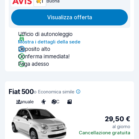
8,1
Buona
Visualizza offerta
Ufficio di autonoleggio
Mostra i dettagli della sede
Deposito alto
Conferma immediata!
Paga adesso
Fiat 500
o Economica simile
Manuale
4
A/C
3
29,50 €
al giorno
Cancellazione gratuita