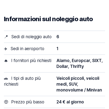
Informazioni sul noleggio auto
📍
Sedi di noleggio auto
6
✈️
Sedi in aeroporto
1
🔥
I fornitori più richiesti
Alamo, Europcar, SIXT,
Dollar, Thrifty
🚗
I tipi di auto più
Veicoli piccoli, veicoli
richiesti
medi, SUV,
monovolume / Minivan
🤑
Prezzo più basso
24 € al giorno