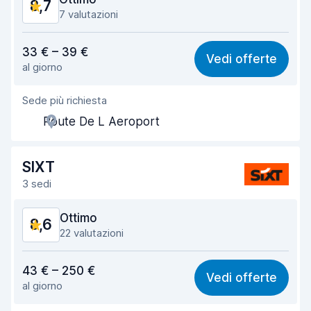
8,7
7 valutazioni
Rapporto qualità-prezzo
8,3
33 € – 39 €
Vedi offerte
al giorno
Facile da trovare
8,4
Sede più richiesta
Gentilezza degli agenti
8,5
Route De L Aeroport
Rapidità del ritiro
8,8
Rapidità della riconsegna
8,9
SIXT
3 sedi
Pulizia del veicolo
9,1
Ottimo
8,6
Condizioni dell'auto
8,8
22 valutazioni
Rapporto qualità-prezzo
7,8
43 € – 250 €
Vedi offerte
al giorno
Facile da trovare
8,9