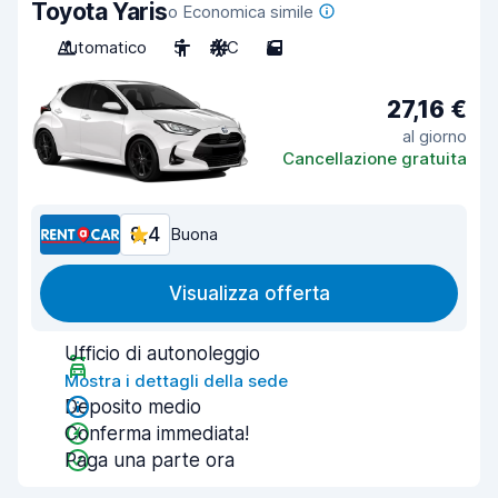
Toyota Yaris
o Economica simile
Automatico
5
A/C
5
27,16 €
al giorno
Cancellazione gratuita
8,4
Buona
Visualizza offerta
Ufficio di autonoleggio
Mostra i dettagli della sede
Deposito medio
Conferma immediata!
Paga una parte ora