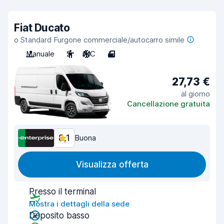
Fiat Ducato
o Standard Furgone commerciale/autocarro simile
Manuale
2
A/C
4
27,73 €
al giorno
Cancellazione gratuita
8,1
Buona
Visualizza offerta
Presso il terminal
Mostra i dettagli della sede
Deposito basso