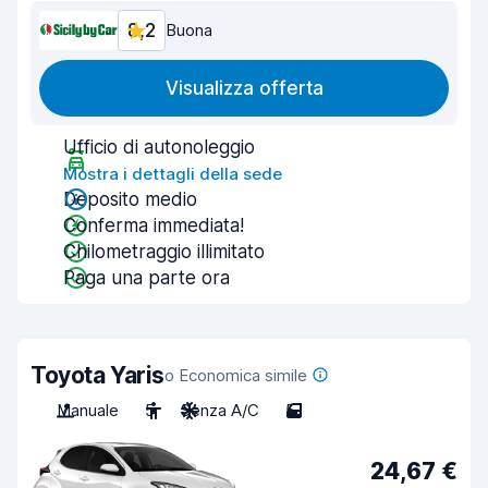
8,2
Buona
Visualizza offerta
Ufficio di autonoleggio
Mostra i dettagli della sede
Deposito medio
Conferma immediata!
Chilometraggio illimitato
Paga una parte ora
Toyota Yaris
o Economica simile
Manuale
5
Senza A/C
5
24,67 €