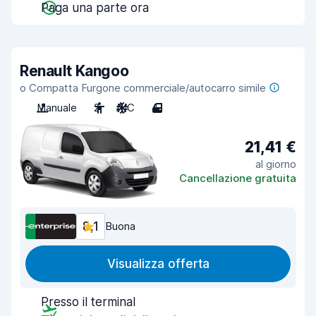
Paga una parte ora
Renault Kangoo
o Compatta Furgone commerciale/autocarro simile
Manuale
2
A/C
4
21,41 €
al giorno
Cancellazione gratuita
8,1
Buona
Visualizza offerta
Presso il terminal