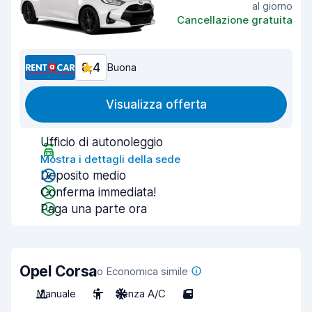
al giorno
Cancellazione gratuita
8,4
Buona
Visualizza offerta
Ufficio di autonoleggio
Mostra i dettagli della sede
Deposito medio
Conferma immediata!
Paga una parte ora
Opel Corsa
o Economica simile
Manuale
5
Senza A/C
5