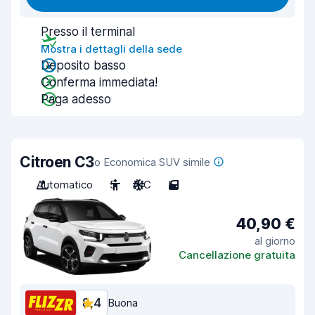
Presso il terminal
Mostra i dettagli della sede
Deposito basso
Conferma immediata!
Paga adesso
Citroen C3
o Economica SUV simile
Automatico
5
A/C
5
40,90 €
al giorno
Cancellazione gratuita
8,4
Buona