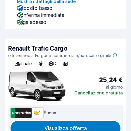
Mostra i dettagli della sede
Deposito basso
Conferma immediata!
Paga adesso
Renault Trafic Cargo
o Intermedia Furgone commerciale/autocarro simile
Manuale
3
A/C
5
25,24 €
al giorno
Cancellazione gratuita
8,1
Buona
Visualizza offerta