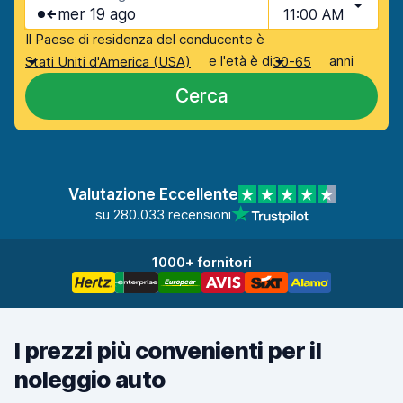
mer 19 ago
11:00 AM
Il Paese di residenza del conducente è
e l'età è di
anni
Stati Uniti d'America (USA)
30-65
Cerca
Valutazione Eccellente
su 280.033 recensioni
1000+ fornitori
I prezzi più convenienti per il
noleggio auto