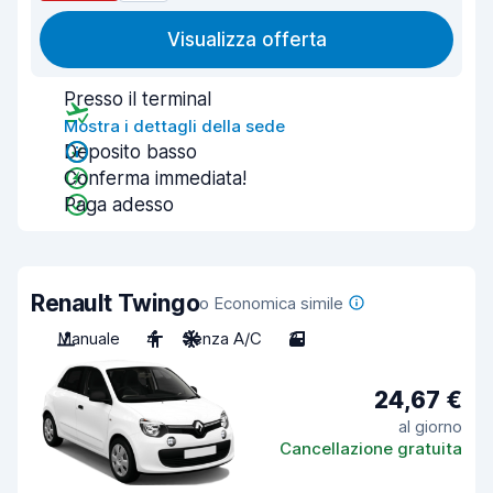
Visualizza offerta
Presso il terminal
Mostra i dettagli della sede
Deposito basso
Conferma immediata!
Paga adesso
Renault Twingo
o Economica simile
Manuale
4
Senza A/C
3
24,67 €
al giorno
Cancellazione gratuita