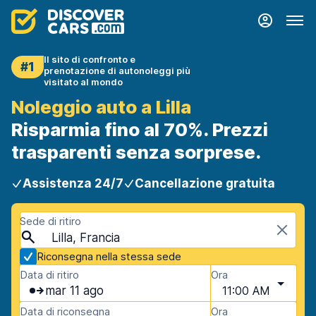
Il sito di confronto e
#1
prenotazione di autonoleggi più
visitato al mondo
Noleggio auto a Lilla
Risparmia fino al 70%. Prezzi
trasparenti senza sorprese.
Assistenza 24/7
Cancellazione gratuita
Sede di ritiro
Lilla, Francia
Riconsegna nella stessa sede
Data di ritiro
Ora
mar 11 ago
11:00 AM
Data di riconsegna
Ora