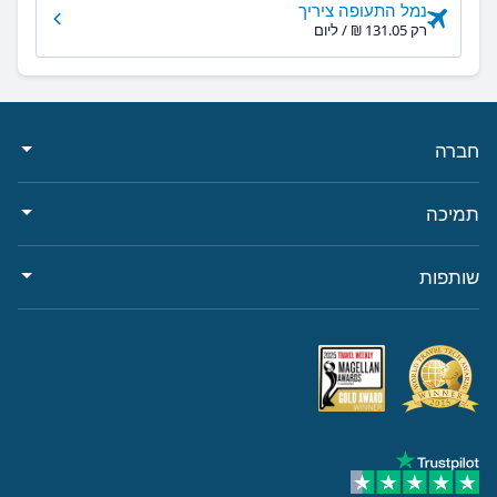
נמל התעופה ציריך
רק ‏131.05 ‏₪ / ליום
חברה
תמיכה
שותפות