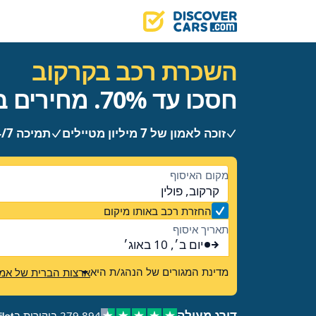
השכרת רכב בקרקוב
חסכו עד 70%. מחירים ברורים, ללא הפתעות.
זוכה לאמון של 7 מיליון מטיילים
תמיכה 24/7
מקום האיסוף
קרקוב, פולין
החזרת רכב באותו מיקום
תאריך איסוף
יום ב׳, 10 באוג׳
מדינת המגורים של הנהג/ת היא
ארצות הברית של אמר
דורג מעולה
279,894 ביקורות ב