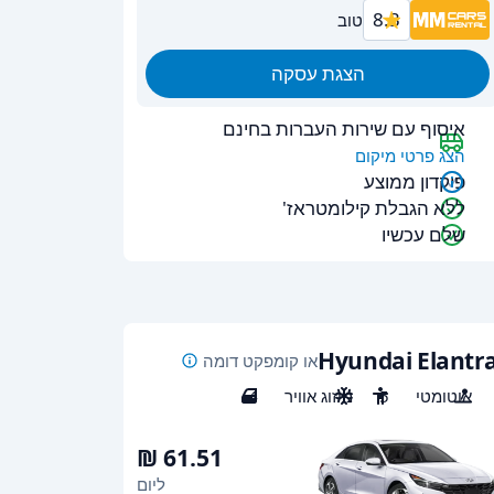
8.3
טוב
הצגת עסקה
איסוף עם שירות העברות בחינם
הצג פרטי מיקום
פיקדון ממוצע
ללא הגבלת קילומטראז'
שלם עכשיו
Hyundai Elantr
או קומפקט דומה
אוטומטי
5
מיזוג אוויר
4
ליום