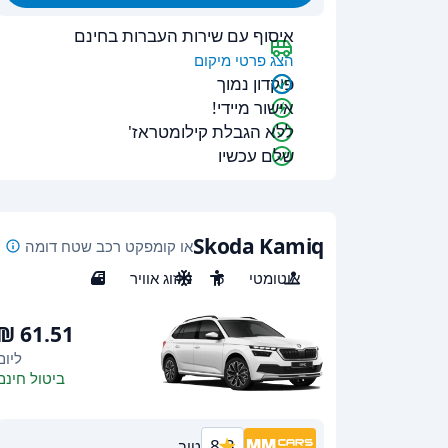
איסוף עם שירות העברות בחינם
הצג פרטי מיקום
פיקדון נמוך
אישור מיידי!
ללא הגבלת קילומטראז'
שלם עכשיו
Skoda Kamiq
או קומפקט רכב שטח דומה
אוטומטי
5
מיזוג אוויר
5
ליום
ביטול חינם
8.3
טוב