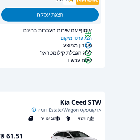
הצגת עסקה
איסוף עם שירות העברות בחינם
הצג פרטי מיקום
פיקדון ממוצע
ללא הגבלת קילומטראז'
שלם עכשיו
Kia Ceed STW
או קומפקט Estate/Wagon דומה
אוטומטי
5
מיזוג אוויר
5