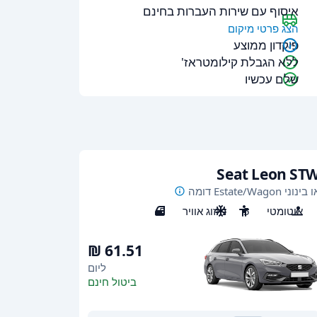
איסוף עם שירות העברות בחינם
הצג פרטי מיקום
פיקדון ממוצע
ללא הגבלת קילומטראז'
שלם עכשיו
Seat Leon ST
 בינוני Estate/Wagon דומה
אוטומטי
5
מיזוג אוויר
5
ליום
ביטול חינם