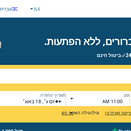
ILS
עברית
ביטול חינם
זמן
תאריך החזרה
יום ג׳, 18 באוג׳
11:00 AM
וגילו/גילה הוא
יקה (ארה"ב)
65-30
מעל 1,000 מותגים