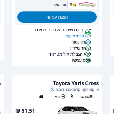
8.5
טוב מאוד
הצגת עסקה
איסוף עם שירות העברות בחינם
הצג פרטי מיקום
פיקדון נמוך
אישור מיידי!
ללא הגבלת קילומטראז'
שלם עכשיו
a
Toyota Yaris Cross
או קומפקט קרוסאובר דומה
אוטומטי
5
מיזוג אוויר
5