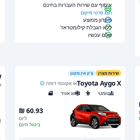
איסוף עם שירות העברות בחינם
הצג פרטי מיקום
פיקדון ממוצע
ללא הגבלת קילומטראז'
שלם עכשיו
שירות מצוין
צ'ק אין מקוון
W
Toyota Aygo X
או אקונומי דומה
או
אוטומטי
4
מיזוג אוויר
5
ליום
ביטול חינם