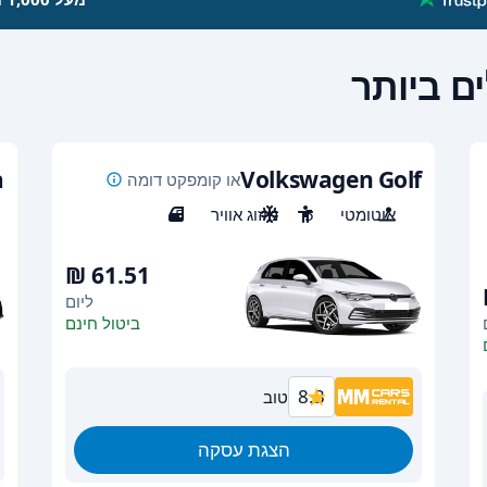
ם ביותר
a
Volkswagen Golf
או קומפקט דומה
אוטומטי
5
מיזוג אוויר
5
ליום
ביטול חינם
8.3
טוב
הצגת עסקה